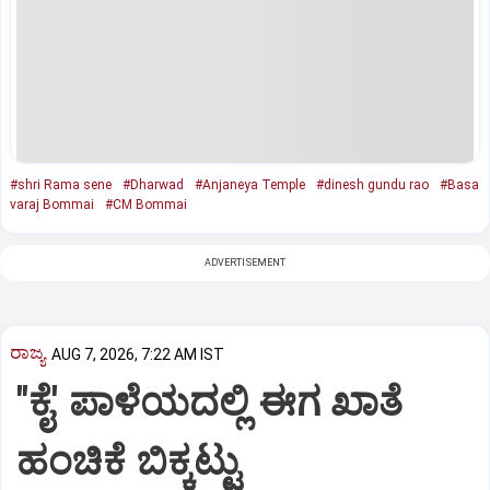
#shri Rama sene
#Dharwad
#Anjaneya Temple
#dinesh gundu rao
#Basa
varaj Bommai
#CM Bommai
ADVERTISEMENT
ರಾಜ್ಯ
AUG 7, 2026, 7:22 AM IST
"ಕೈ' ಪಾಳೆಯದಲ್ಲಿ ಈಗ ಖಾತೆ
ಹಂಚಿಕೆ ಬಿಕ್ಕಟ್ಟು