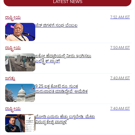
LATEST NEWS
ರಾಷ್ಟ್ರೀಯ
7:52 AM IST
ಜೆನ್‌ ಜಿಗಳಿಗೆ ಸಂಘ ಬೆಂಬಲ
ರಾಷ್ಟ್ರೀಯ
7:50 AM IST
ಲಕ್ನೋ ಹೆದ್ದಾರಿಯಲ್ಲಿ ನೀರು ಇಂಗಿಸಲು
ಎಲೆಕ್ಟ್ರಿಕ್‌ ಫ್ಯಾನ್‌!
ಜಗತ್ತು
7:40 AM IST
9.25 ಲಕ್ಷ ಕೋಟಿ ರೂ. ಸುಂಕ
ಮರುಪಾವತಿ ಮಾಡಿದ್ದೇವೆ: ಅಮೆರಿಕ
ರಾಷ್ಟ್ರೀಯ
7:40 AM IST
ಮೋದಿ ಎದುರು ಹೆಚ್ಚು ಬಗ್ಗಬೇಡಿ: ಮೆಟಾ
ವಿರುದ್ಧ ಕೇಜ್ರಿ ವಾಗ್ದಾಳಿ