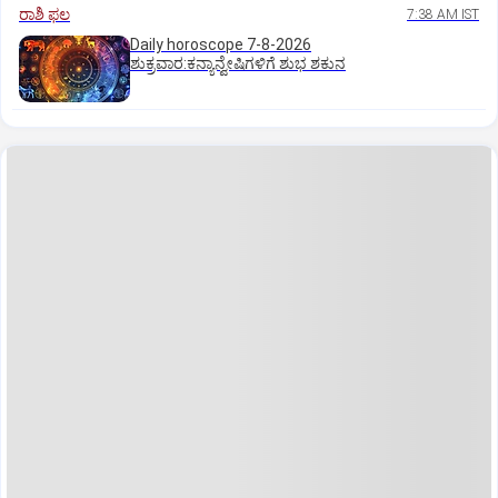
ರಾಶಿ ಫಲ
7:38 AM IST
Daily horoscope 7-8-2026
ಶುಕ್ರವಾರ:ಕನ್ಯಾನ್ವೇಷಿಗಳಿಗೆ ಶುಭ ಶಕುನ