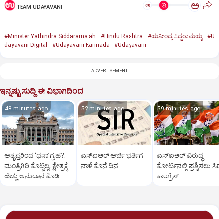
ಅ
ಅ
TEAM UDAYAVANI
#Minister Yathindra Siddaramaiah
#Hindu Rashtra
#ಯತೀಂದ್ರ ಸಿದ್ದರಾಮಯ್ಯ
#U
dayavani Digital
#Udayavani Kannada
#Udayavani
ADVERTISEMENT
ಇನ್ನಷ್ಟು ಸುದ್ದಿ ಈ ವಿಭಾಗದಿಂದ
48 minutes ago
52 minutes ago
59 minutes ago
ಅತೃಪ್ತರಿಂದ ‘ಧನಾ’ಗ್ರಹ?:
ಎಸ್ಐಆರ್‌ ಅರ್ಜಿ ಭರ್ತಿಗೆ
ಎಸ್‌ಐಆರ್‌ ವಿರುದ್ಧ
ಮಂತ್ರಿಗಿರಿ ಕೊಟ್ಟಿಲ್ಲ, ಕ್ಷೇತ್ರಕ್ಕೆ
ನಾಳೆ ಕೊನೆ ದಿನ
ಕೋರ್ಟಿನಲ್ಲಿ ಪ್ರಶ್ನಿಸಲು ಸಿದ್
ಹೆಚ್ಚು ಅನುದಾನ ಕೊಡಿ
ಕಾಂಗ್ರೆಸ್‌