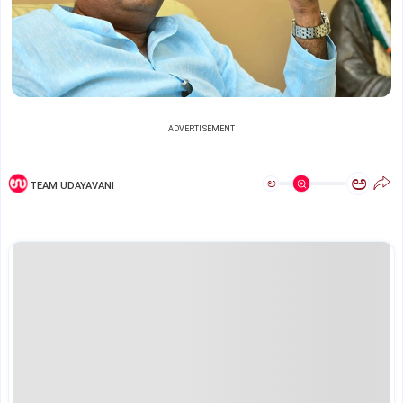
ADVERTISEMENT
ಅ
ಅ
TEAM UDAYAVANI