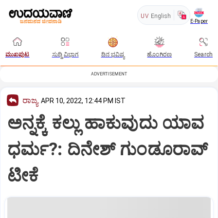
UV
English
E-Paper
ಮುಖಪುಟ
ಸುದ್ದಿ ವಿಭಾಗ
ದಿನ ಭವಿಷ್ಯ
ಹೊಂಗಿರಣ
Search
ADVERTISEMENT
ರಾಜ್ಯ
APR 10, 2022, 12:44 PM IST
ಅನ್ನಕ್ಕೆ ಕಲ್ಲು ಹಾಕುವುದು ಯಾವ
ಧರ್ಮ?: ದಿನೇಶ್ ಗುಂಡೂರಾವ್
ಟೀಕೆ