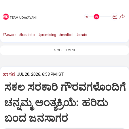
ಅ
ಅ
TEAM UDAYAVANI
#Beware
#fraudster
#promising
#medical
#seats
ADVERTISEMENT
ಹಾಸನ
JUL 20, 2026, 6:53 PM IST
ಸಕಲ ಸರಕಾರಿ ಗೌರವಗಳೊಂದಿಗೆ
ಚನ್ನಮ್ಮ ಅಂತ್ಯಕ್ರಿಯೆ: ಹರಿದು
ಬಂದ ಜನಸಾಗರ