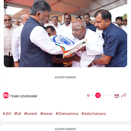
ADVERTISEMENT
ಅ
ಅ
TEAM UDAYAVANI
#JDS
#full
#funeral
#Hasan
#Chennamma
#state honours
ADVERTISEMENT