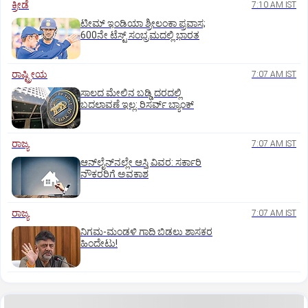
ಕ್ರೀಡೆ
7:10 AM IST
ಟೀಮ್‌ ಇಂಡಿಯಾ ಶ್ರೀಲಂಕಾ ಪ್ರವಾಸ;
600ನೇ ಟೆಸ್ಟ್‌ ಸಂಭ್ರಮದಲ್ಲಿ ಭಾರತ
ರಾಷ್ಟ್ರೀಯ
7:07 AM IST
ಸಾಲದ ಮೇಲಿನ ಬಡ್ಡಿ ದರದಲ್ಲಿ
ಬದಲಾವಣೆ ಇಲ್ಲ: ರಿಸರ್ವ್‌ ಬ್ಯಾಂಕ್‌
ರಾಜ್ಯ
7:07 AM IST
ಆನ್‌ಲೈನ್‌ನಲ್ಲೇ ಆಸ್ತಿ ವಿವರ: ಸರ್ಕಾರಿ
ನೌಕರರಿಗೆ ಅವಕಾಶ
ರಾಜ್ಯ
7:07 AM IST
ನಿಗಮ-ಮಂಡಳಿ ಗಾದಿ ಬಿಡಲು ಶಾಸಕರ
ಹಿಂದೇಟು!