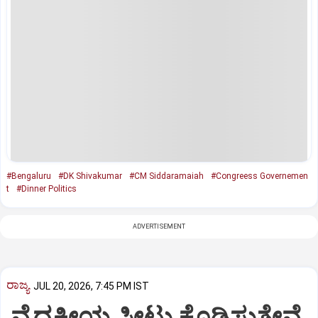
#Bengaluru
#DK Shivakumar
#CM Siddaramaiah
#Congreess Governemen
t
#Dinner Politics
ADVERTISEMENT
ರಾಜ್ಯ
JUL 20, 2026, 7:45 PM IST
ವೈದ್ಯಕೀಯ ಸೀಟು ಕೊಡಿಸುತ್ತೇವೆ