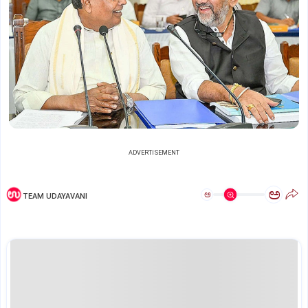
ADVERTISEMENT
ಅ
ಅ
TEAM UDAYAVANI