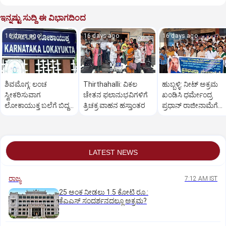
ಇನ್ನಷ್ಟು ಸುದ್ದಿ ಈ ವಿಭಾಗದಿಂದ
16 days ago
16 days ago
16 days ago
ಶಿವಮೊಗ್ಗ: ಲಂಚ
Thirthahalli: ವಿಕಲ
ಹುಬ್ಬಳ್ಳಿ: ನೀಟ್ ಅಕ್ರಮ
ಸ್ವೀಕರಿಸುವಾಗ
ಚೇತನ ಫಲಾನುಭವಿಗಳಿಗೆ
ಖಂಡಿಸಿ ಧರ್ಮೇಂದ್ರ
ಲೋಕಾಯುಕ್ತ ಬಲೆಗೆ ಬಿದ್ದ
ತ್ರಿಚಕ್ರ ವಾಹನ ಹಸ್ತಾಂತರ
ಪ್ರಧಾನ್ ರಾಜೀನಾಮೆಗೆ
ಪ್ರಾಂಶುಪಾಲ
ಒತ್ತಾಯಿಸಿ ಪ್ರತಿಭಟನೆ
LATEST NEWS
ರಾಜ್ಯ
7:12 AM IST
25 ಅಂಕ ನೀಡಲು 1.5 ಕೋಟಿ ರೂ.:
ಕೆಎಎಸ್ ಸಂದರ್ಶನದಲ್ಲೂ ಅಕ್ರಮ?