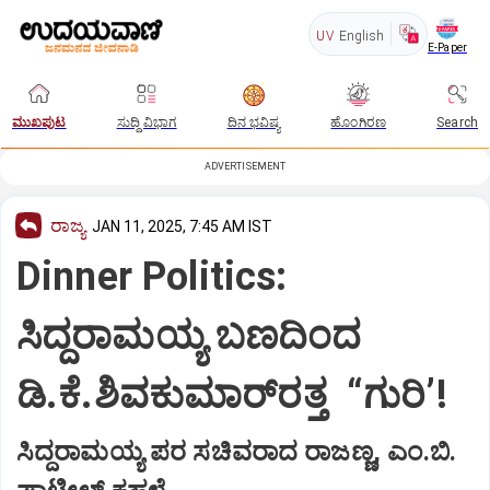
UV
English
E-Paper
ಮುಖಪುಟ
ಸುದ್ದಿ ವಿಭಾಗ
ದಿನ ಭವಿಷ್ಯ
ಹೊಂಗಿರಣ
Search
ADVERTISEMENT
ರಾಜ್ಯ
JAN 11, 2025, 7:45 AM IST
Dinner Politics:
ಸಿದ್ದರಾಮಯ್ಯ ಬಣದಿಂದ
ಡಿ.ಕೆ.ಶಿವಕುಮಾರ್‌ರತ್ತ “ಗುರಿ’!
ಸಿದ್ದರಾಮಯ್ಯ ಪರ ಸಚಿವರಾದ ರಾಜಣ್ಣ, ಎಂ.ಬಿ.