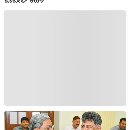
ಪಾಟೀಲ್‌ ಕಹಳೆ