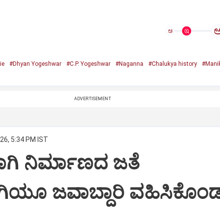
ಅ
ie
#Dhyan Yogeshwar
#C.P. Yogeshwar
#Naganna
#Chalukya history
#Mani
ADVERTISEMENT
26, 5:34 PM IST
‌ʼಗಾಗಿ ನಿರ್ಮಾಣದ ಜತೆ
ಗಿಯೂ ಜವಾಬ್ದಾರಿ ವಹಿಸಿಕೊಂ