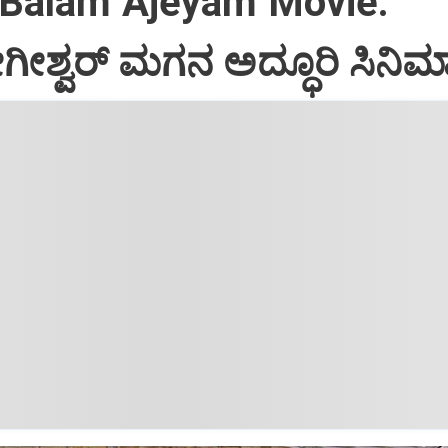
 Balam Ajeyam Movie:
ಗೀಶ್ವರ್‌ ಮಗನ ಅದ್ಧೂರಿ ಸಿನಿಮ