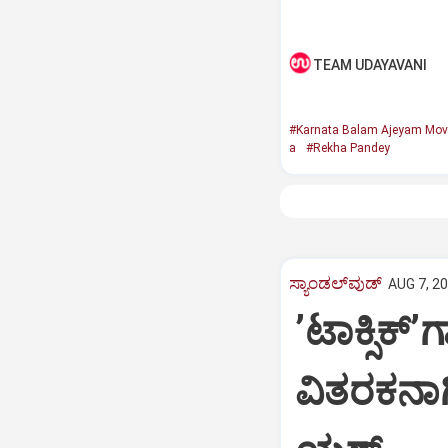
TEAM UDAYAVANI
#Karnata Balam Ajeyam Mov
a
#Rekha Pandey
ಸ್ಯಾಂಡಲ್‌ವುಡ್‌
AUG 7, 20
ʼಟಾಕ್ಸಿಕ್
ವಿತರಕನಾ