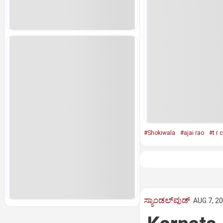
#Shokiwala
#ajai rao
#t r
ಸ್ಯಾಂಡಲ್‌ವುಡ್‌
AUG 7, 20