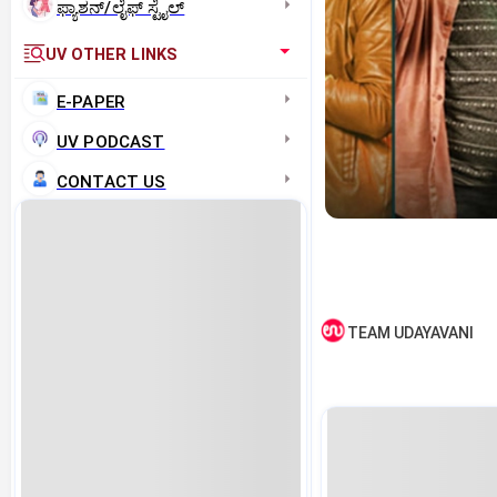
ಫ್ಯಾಶನ್/ಲೈಫ್‌ ಸ್ಟೈಲ್
UV OTHER LINKS
E-PAPER
UV PODCAST
CONTACT US
TEAM UDAYAVANI