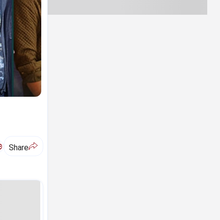
ಅ
Share