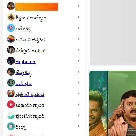
ಇಸ್ರೇಲ್- ಇರಾನ್‌ ಯುದ್ಧ
ಶಿಕ್ಷಣ / ಉದ್ಯೋಗ
ಆರೋಗ್ಯ
ಅನಿವಾಸಿ ಕನ್ನಡಿಗ
ಸೆಲೆಬ್ರಿಟಿ ಕಾರ್ನರ್‌
Explainer
ಜ್ಯೋತಿಷ್ಯ
ರಾಶಿ ಫಲ
ಪುಟಾಣಿ ಪ್ರಪಂಚ
ವೀಡಿಯೊ ಗ್ಯಾಲರಿ
ಫೋಟೋ ಗ್ಯಾಲರಿ
ರೀಲ್ಸ್