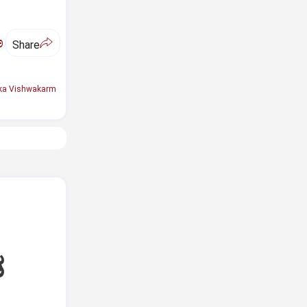
ಅ
Share
ka Vishwakarm
ಡ