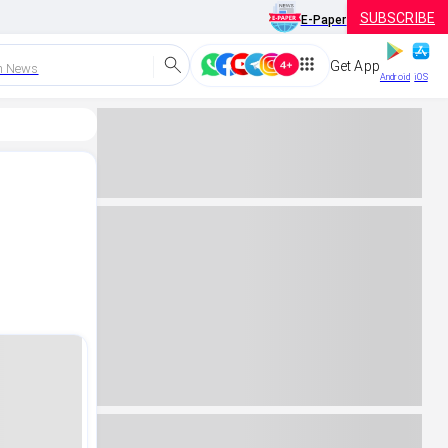
SUBSCRIBE
E-Paper
Get App
h News
Android
iOS