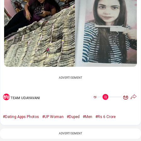
ADVERTISEMENT
ಅ
ಅ
TEAM UDAYAVANI
#Dating Apps Photos
#UP Woman
#Duped
#Men
#Rs 6 Crore
ADVERTISEMENT