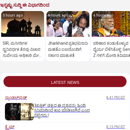
ಇನ್ನಷ್ಟು ಸುದ್ದಿ ಈ ವಿಭಾಗದಿಂದ
5 hours ago
6 hours ago
6 hours ago
SIR, ಮಸೀದಿಗಳ
Jharkhand:ಪ್ರತಿಭಟನಾನಿರತ
ಪರಿಹಾರ ಕಂಡುಕೊಳ್ಳುವ
ಧ್ವನಿವರ್ಧಕ ತೆರವು ವಿಚಾರ:
ಮಹತೊ ಬಣದೊಂದಿಗೆ
ಧೈರ್ಯ ಬೆಳೆಸಿಕೊಳ್ಳಿ: Gen
ಸುವೇಂದು ಅಧಿಕಾರಿ ಮೇಲೆ
ಸರ್ಕಾರ ಮಾತುಕತೆ
Z ಗಳಿಗೆ ಮೋದಿ ಕಿವಿಮಾ
ಒತ್ತಡ
LATEST NEWS
ಸ್ಯಾಂಡಲ್‌ವುಡ್‌
8:41 PM IST
ʼಟಾಕ್ಸಿಕ್‌ʼ ಚಿತ್ರದ ಈ ದೃಶ್ಯವನ್ನು ಹಿಂದಿ
ಸಿನಿಮಾದಿಂದ ಕಾಪಿ ಮಾಡಲಾಗಿದೆ ಎಂದ
ನೆಟ್ಟಿಗರು.!
ಕ್ರೈಮ್
8:15 PM IST