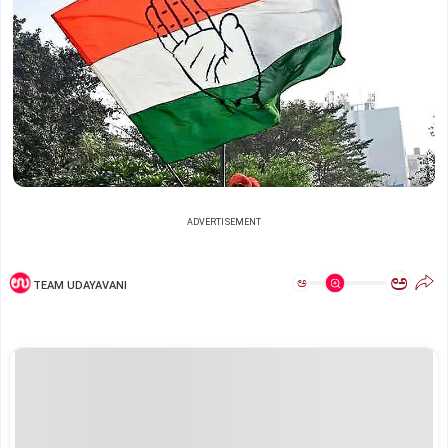
ADVERTISEMENT
ಅ
ಅ
TEAM UDAYAVANI