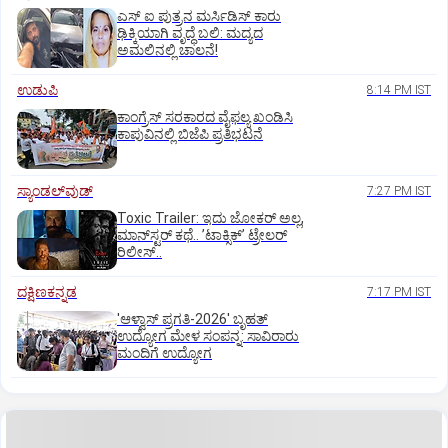
ಎಸ್ ಐ ಪುತ್ರನ ಮರ್ಸಿಡಿಸ್‌ ಕಾರು
ಢಿಕ್ಕಿಯಾಗಿ ವೃದ್ಧೆ ಬಲಿ: ಮದ್ಯದ
ಅಮಲಿನಲ್ಲಿ ಚಾಲನೆ!
ಉಡುಪಿ
8:14 PM IST
ಕಾಂಗ್ರೆಸ್ ಸರಕಾರದ ವೈಫಲ್ಯ ಖಂಡಿಸಿ
ಕಾಪುವಿನಲ್ಲಿ ಬಿಜೆಪಿ ಪ್ರತಿಭಟನೆ
ಸ್ಯಾಂಡಲ್‌ವುಡ್‌
7:27 PM IST
Toxic Trailer: ಇದು ಜೋಕರ್‌ ಅಲ್ಲ,
ಮಾನ್‌ಸ್ಟರ್‌ ಕಥೆ.. ʼಟಾಕ್ಸಿಕ್‌ʼ ಟ್ರೇಲರ್‌
ರಿಲೀಸ್..
ದಕ್ಷಿಣಕನ್ನಡ
7:17 PM IST
'ಆಳ್ವಾಸ್‌ ಪ್ರಗತಿ-2026' ಬೃಹತ್
ಉದ್ಯೋಗ ಮೇಳ ಸಂಪನ್ನ: ಸಾವಿರಾರು
ಮಂದಿಗೆ ಉದ್ಯೋಗ