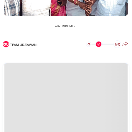
ADVERTISEMENT
ಅ
ಅ
TEAM UDAYAVANI