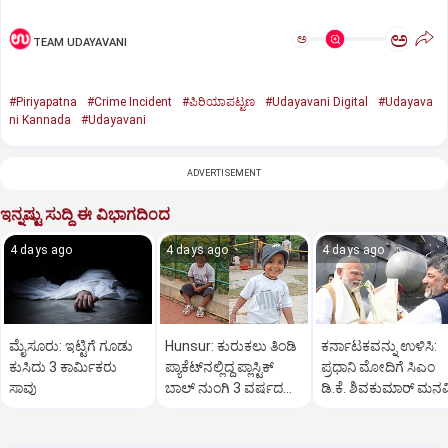
ಅ
ಅ
TEAM UDAYAVANI
#Piriyapatna
#Crime Incident
#ಪಿರಿಯಾಪಟ್ಟಣ
#Udayavani Digital
#Udayava
ni Kannada
#Udayavani
ADVERTISEMENT
ಇನ್ನಷ್ಟು ಸುದ್ದಿ ಈ ವಿಭಾಗದಿಂದ
4 days ago
4 days ago
4 days ago
ಮೈಸೂರು: ಇಟ್ಟಿಗೆ ಗೂಡು
Hunsur: ಕುರುಕಲು ತಿಂಡಿ
ಕರ್ನಾಟಕವನ್ನು ಉಳಿಸಿ:
ಕುಸಿದು 3 ಕಾರ್ಮಿಕರು
ಪ್ಯಾಕೆಟ್‌ನಲ್ಲಿದ್ದ ಪ್ಲಾಸ್ಟಿಕ್
ಪ್ರಧಾನಿ ಮೋದಿಗೆ ಸಿಎಂ
ಸಾವು
ಬಾಲ್ ನುಂಗಿ 3 ವರ್ಷದ
ಡಿ.ಕೆ. ಶಿವಕುಮಾರ್ ಮನವ
ಮಗು ಸಾವು