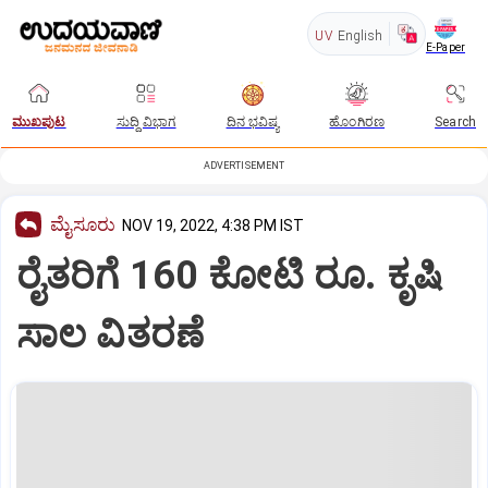
UV
English
E-Paper
ಮುಖಪುಟ
ಸುದ್ದಿ ವಿಭಾಗ
ದಿನ ಭವಿಷ್ಯ
ಹೊಂಗಿರಣ
Search
ADVERTISEMENT
ಮೈಸೂರು
NOV 19, 2022, 4:38 PM IST
ರೈತರಿಗೆ 160 ಕೋಟಿ ರೂ. ಕೃಷಿ
ಸಾಲ ವಿತರಣೆ