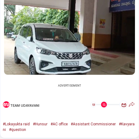
ADVERTISEMENT
ಅ
ಅ
TEAM UDAYAVANI
#Lokayukta raid
#Hunsur
#AC office
#Assistant Commissioner
#Kavyara
ni
#question