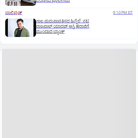
ಬಂಧಿಸಿದ ಪೊಲೀಸರು
ಬಾಲಿವುಡ್‌
9:10 PM IST
ಸಾಲ ಮರುಪಾವತಿಸದ ಹಿನ್ನೆಲೆ: ನಟ
ರಾಜಪಾಲ್ ಯಾದವ್‌ ಆಸ್ತಿ ಹರಾಜಿಗೆ
ಮುಂದಾದ ಬ್ಯಾಂಕ್