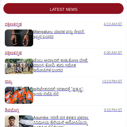
LATEST NEWS
ದಕ್ಷಿಣಕನ್ನಡ
4:20 AM IST
Mangaluru: ಮಾದಕ ವಸ್ತು ಸೇವನೆ:
ಇಬ್ಬರ ಬಂಧನ
ದಕ್ಷಿಣಕನ್ನಡ
4:00 AM IST
ಚೆಂಬು ಅರಣ್ಯದಲ್ಲಿ ಕಾಡುಕೋಣ ಬೇಟೆ:
ಮಾಂಸ, ಕೋವಿ, ಕಾರು ಸಮೇತ
ಆರೋಪಿಗಳ ಬಂಧನ
ರಾಜ್ಯ
10:20 PM IST
ಅಧಿವೇಶನದಲ್ಲಿ ಸರಕಾರಕ್ಕೆ "ಪ್ರತ್ಯಸ್ತ್ರ':
ಇಂದು ಬಿಜೆಪಿ ಸಭೆ
ಶಿವಮೊಗ್ಗ
9:50 PM IST
Agumbe: ಸರಣಿ ದನ ಕಳ್ಳತನ ಪ್ರಕರಣ:
ಸಿನಿಮೀಯ ಶೈಲಿಯಲ್ಲಿ ಆರೋಪಿಯನ್ನು