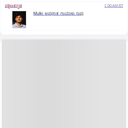
ದಕ್ಷಿಣಕನ್ನಡ
2:00 AM IST
Mulki: ಅಪಘಾತ: ಗಾಯಾಳು ಸಾವು