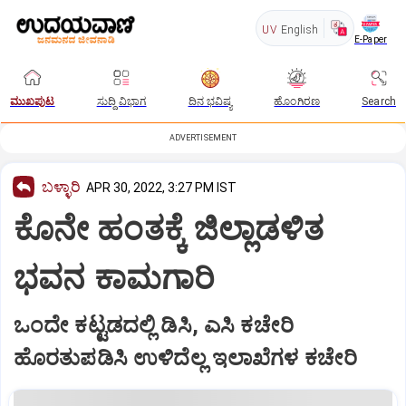
UV
English
E-Paper
ಮುಖಪುಟ
ಸುದ್ದಿ ವಿಭಾಗ
ದಿನ ಭವಿಷ್ಯ
ಹೊಂಗಿರಣ
Search
ADVERTISEMENT
ಬಳ್ಳಾರಿ
APR 30, 2022, 3:27 PM IST
ಕೊನೇ ಹಂತಕ್ಕೆ ಜಿಲ್ಲಾಡಳಿತ
ಭವನ ಕಾಮಗಾರಿ
ಒಂದೇ ಕಟ್ಟಡದಲ್ಲಿ ಡಿಸಿ, ಎಸಿ ಕಚೇರಿ
ಹೊರತುಪಡಿಸಿ ಉಳಿದೆಲ್ಲ ಇಲಾಖೆಗಳ ಕಚೇರಿ