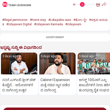
ಅ
ಅ
TEAM UDAYAVANI
#Illegal permission
#home stay
#Lokayukta case
#ಹೋಂ ಸ್ಟೇ
#ಅಕ್ರಮ ಅನುಮ
ತಿ
#Udayavani Digital
#Udayavani Kannada
#Udayavani
ADVERTISEMENT
ಇನ್ನಷ್ಟು ಸುದ್ದಿ ಈ ವಿಭಾಗದಿಂದ
2 days ago
5 days ago
5 days ago
ನನಗೆ ಎಸ್ಐಟಿ ಕ್ಲೀನ್ ಚಿಟ್
Cabinet Expansion:
ಆಗಸ್ಟ್‌ 10ರೊಳಗೆ ಎಲ್ಲ
ಕೊಟ್ಟಿದೆ…: ಆರೋಪಗಳಿಗೆ
ಮತ್ತೆ ಸಚಿವ ಸ್ಥಾನ ಪಡೆದ
ಕಾಲುವೆಗಳಿಗೆ ನೀರು ಹರಿಸ
ಬಿ ನಾಗೇಂದ್ರ ಉತ್ತರ
ಬಿ.ನಾಗೇಂದ್ರ
ತುಂಗಭದ್ರಾ ರೈತ ಸಂಘದ
ಆಗ್ರಹ