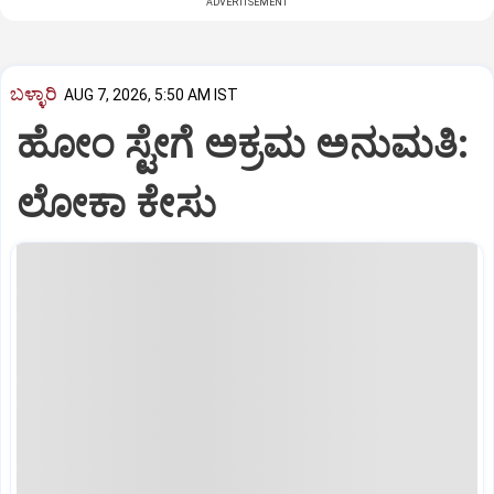
ADVERTISEMENT
ಬಳ್ಳಾರಿ
AUG 7, 2026, 5:50 AM IST
ಹೋಂ ಸ್ಟೇಗೆ ಅಕ್ರಮ ಅನುಮತಿ:
ಲೋಕಾ ಕೇಸು