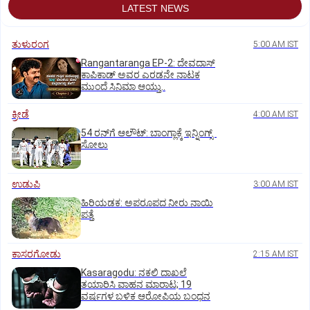
LATEST NEWS
ತುಳುರಂಗ
5:00 AM IST
Rangantaranga EP-2: ದೇವದಾಸ್
ಕಾಪಿಕಾಡ್‌ ಅವರ ಎರಡನೇ ನಾಟಕ
ಮುಂದೆ ಸಿನಿಮಾ ಆಯ್ತು..
ಕ್ರೀಡೆ
4:00 AM IST
54 ರನ್‌ಗೆ ಆಲೌಟ್‌: ಬಾಂಗ್ಲಾಕ್ಕೆ ಇನ್ನಿಂಗ್ಸ್‌
ಸೋಲು
ಉಡುಪಿ
3:00 AM IST
ಹಿರಿಯಡಕ: ಅಪರೂಪದ ನೀರು ನಾಯಿ
ಪತ್ತೆ
ಕಾಸರಗೋಡು
2:15 AM IST
Kasaragodu: ನಕಲಿ ದಾಖಲೆ
ತಯಾರಿಸಿ ವಾಹನ ಮಾರಾಟ; 19
ವರ್ಷಗಳ ಬಳಿಕ ಆರೋಪಿಯ ಬಂಧನ