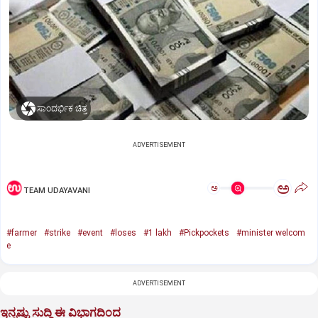
ಸಾಂದರ್ಭಿಕ ಚಿತ್ರ
ADVERTISEMENT
ಅ
ಅ
TEAM UDAYAVANI
#farmer
#strike
#event
#loses
#1 lakh
#Pickpockets
#minister welcom
e
ADVERTISEMENT
ಇನ್ನಷ್ಟು ಸುದ್ದಿ ಈ ವಿಭಾಗದಿಂದ