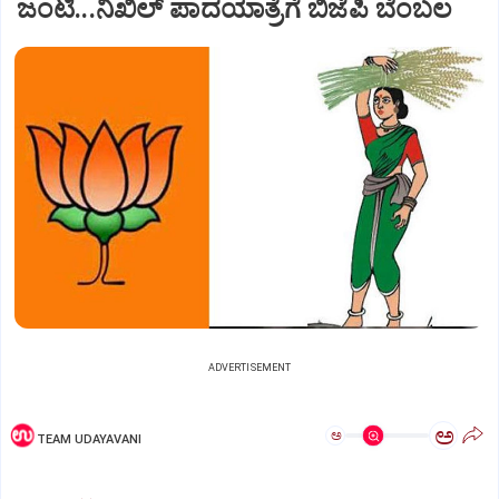
ಜಂಟಿ...ನಿಖಿಲ್‌ ಪಾದಯಾತ್ರೆಗೆ ಬಿಜೆಪಿ ಬೆಂಬಲ
ADVERTISEMENT
ಅ
ಅ
TEAM UDAYAVANI