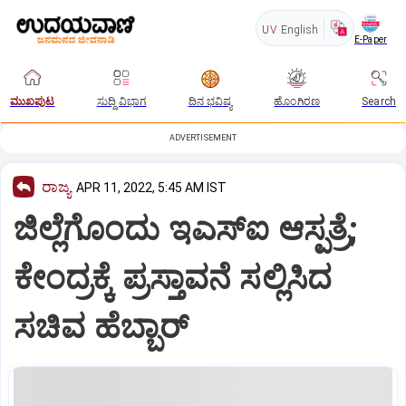
UV
English
E-Paper
ಮುಖಪುಟ
ಸುದ್ದಿ ವಿಭಾಗ
ದಿನ ಭವಿಷ್ಯ
ಹೊಂಗಿರಣ
Search
ADVERTISEMENT
ರಾಜ್ಯ
APR 11, 2022, 5:45 AM IST
ಜಿಲ್ಲೆಗೊಂದು ಇಎಸ್‌ಐ ಆಸ್ಪತ್ರೆ;
ಕೇಂದ್ರಕ್ಕೆ ಪ್ರಸ್ತಾವನೆ ಸಲ್ಲಿಸಿದ
ಸಚಿವ ಹೆಬ್ಬಾರ್