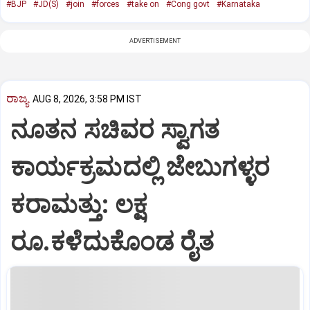
#BJP
#JD(S)
#join
#forces
#take on
#Cong govt
#Karnataka
ADVERTISEMENT
ರಾಜ್ಯ
AUG 8, 2026, 3:58 PM IST
ನೂತನ ಸಚಿವರ ಸ್ವಾಗತ
ಕಾರ್ಯಕ್ರಮದಲ್ಲಿ ಜೇಬುಗಳ್ಳರ
ಕರಾಮತ್ತು: ಲಕ್ಷ
ರೂ.ಕಳೆದುಕೊಂಡ ರೈತ