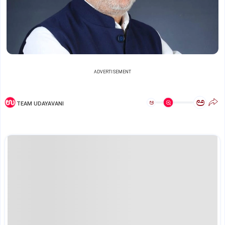
ADVERTISEMENT
ಅ
ಅ
TEAM UDAYAVANI