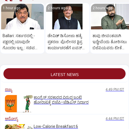
1 hour ago
2 hours ago
2 hours ago
Ballari: ಸರ್ಕಾರದಲ್ಲಿ -
ಡೇವಿಡ್ ಡಿಸೋಜಾ ಹತ್ಯೆ
ತಾವು ಜೀವಂತವಾಗಿ
ಪಕ್ಷದಲ್ಲಿ ಯಾವುದೇ
ಪ್ರಕರಣ: ಪೊಲೀಸರ ಕ್ಷಿಪ್ರ
ಇದ್ದೇವೆಂದು ತೋರಿಸಲು
ಗೊಂದಲ ಇಲ್ಲ..: ಸಚಿವ
ಕಾರ್ಯಾಚರಣೆಗೆ ಐವನ್
ಬಿಜೆಪಿಯವರು ಟೀಕೆ
ಎಂ.ಬಿ.ಪಾಟೀಲ್
ಡಿಸೋಜಾ ಶ್ಲಾಘನೆ
ಮಾಡುತ್ತಾರೆ: ಸಚಿವ ಸವದ
LATEST NEWS
ರಾಜ್ಯ
4:49 PM IST
ಕಾಂಗ್ರೆಸ್‌ ಸರಕಾರದ ವಿರುದ್ಧ ಜಂಟಿ
ಹೋರಾಟಕ್ಕೆ ಬಿಜೆಪಿ–ಜೆಡಿಎಸ್‌ ನಿರ್ಧಾರ
ಆರೋಗ್ಯ
4:44 PM IST
Low-Calorie Breakfast:6