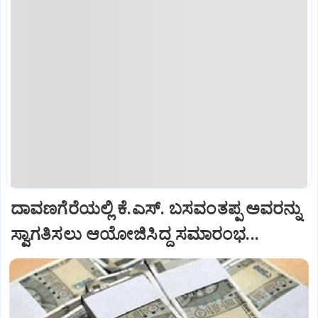
ದಾವಣಗೆರೆಯಲ್ಲಿ ಕೆ.ಎಸ್. ಬಸವಂತಪ್ಪ ಅವರನ್ನು
ಸ್ವಾಗತಿಸಲು ಆಯೋಜಿಸಿದ್ದ ಸಮಾರಂಭ...