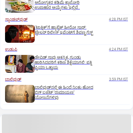
ಆರೋಗ್ಯಕರ ಕಡಿಮೆ ಕ್ಯಾಲೋರಿ
ಉಪಾಹಾರ ಆಯ್ಕೆಗಳು ಇಲ್ಲಿವೆ..
ಸ್ಯಾಂಡಲ್‌ವುಡ್‌
4:28 PM IST
ʼಟಾಕ್ಸಿಕ್‌ʼಗೆ ಹ್ಯಾಟ್ರಿಕ್‌ ಹೀರೋ ಸಾಥ್:‌
ಟ್ರೇಲರ್‌ ರಿಲೀಸ್‌ ಇವೆಂಟ್‌ಗೆ ಶಿವಣ್ಣ ಗೆಸ್ಟ್
ಉಡುಪಿ
4:24 PM IST
ಡೇವಿಡ್ ಸಾವು ಆಕಸ್ಮಿಕ, ಗುಂಡು
ಹಾರಿಸಿದವರಿಗೆ ಕಠಿಣ ಶಿಕ್ಷೆಯಾಗಲಿ: ಪತ್ನಿ
ಪ್ರಿಯಾ ಒತ್ತಾಯ
ಬಾಲಿವುಡ್‌
3:59 PM IST
ಬಾಲಿವುಡ್‌ನಲ್ಲಿ ಈ ಹಿಂದೆ ನಿಂತು ಹೋದ
ಬಿಗ್‌ ಬಜೆಟ್ ʼರಾಮಾಯಣʼ‌
ಯೋಜನೆಗಳಿವು