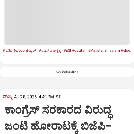
#ಸಚಿವ ಶಿವರಾಂ ಹೆಬ್ಬಾರ್
#ಇಎಸ್‌ಐ ಆಸ್ಪತ್ರೆ
#ESI Hospital
#Minister Shivaram Hebba
r
ADVERTISEMENT
ರಾಜ್ಯ
AUG 8, 2026, 4:49 PM IST
ಕಾಂಗ್ರೆಸ್‌ ಸರಕಾರದ ವಿರುದ್ಧ
ಜಂಟಿ ಹೋರಾಟಕ್ಕೆ ಬಿಜೆಪಿ–