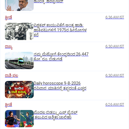
ಹೊರಕ್ಕೆ: ಹರಿಪ್ರಸಾದ್‌
ಕ್ರೀಡೆ
6:36 AM IST
ವಿಶ್ವಕಪ್‌ ಕಾಯುವಿಕೆಗೆ ಅಂತ್ಯ ಹಾಡಿ:
ಹಾಕಿಪಟುಗಳಿಗೆ 1975ರ ಹೀರೋಗಳ
ಕರೆ
ರಾಜ್ಯ
6:30 AM IST
ನಮ್ಮ ಮೆಟ್ರೋಗೆ ಕೇಂದ್ರದಿಂದ 26,447
ಕೋ. ರೂ. ಬಿಡುಗಡೆ
ರಾಶಿ ಫಲ
6:30 AM IST
Daily horoscope 9-8-2026
ರವಿವಾರ‌: ಮಾತಿನಲ್ಲಿ ತಪ್ಪದಂತೆ ಎಚ್ಚರ
ಕ್ರೀಡೆ
6:26 AM IST
ಮೊದಲ ಬಿಡಬ್ಲ್ಯುಎಫ್‌ ಫೈನಲ್‌
ತಲುಪಿದ ಅಶ್ಮಿತಾ ಚಾಲಿಹಾ