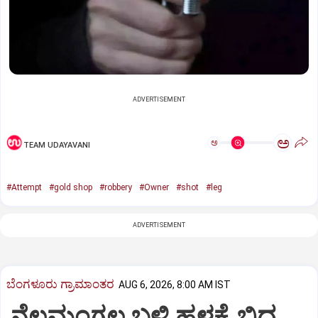
ADVERTISEMENT
ಅ
ಅ
TEAM UDAYAVANI
#Attempt
#gold shop
#robbery
#Owner
#shot
#leg
ADVERTISEMENT
ಬೆಂಗಳೂರು ಗ್ರಾಮಾಂತರ
AUG 6, 2026, 8:00 AM IST
ನೆಲಮಂಗಲ ಬಳಿ ಹಳ್ಳಕ್ಕೆ ಬಿದ್ದ