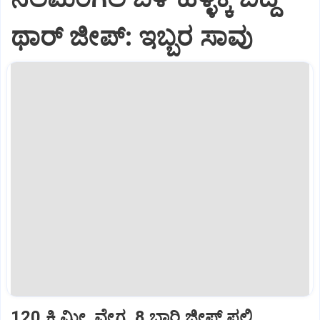
ಥಾರ್‌ ಜೀಪ್‌: ಇಬ್ಬರ ಸಾವು
120 ಕಿ.ಮೀ. ವೇಗ, 8 ಬಾರಿ ಜೀಪ್‌ ಪಲ್ಟಿ