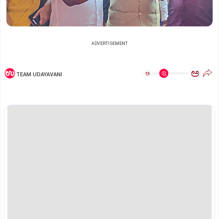
ADVERTISEMENT
ಅ
ಅ
TEAM UDAYAVANI