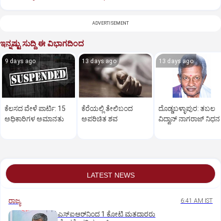
ADVERTISEMENT
ಇನ್ನಷ್ಟು ಸುದ್ದಿ ಈ ವಿಭಾಗದಿಂದ
9 days ago
13 days ago
13 days ago
ಕೆಲಸದ ವೇಳೆ ಪಾರ್ಟಿ: 15
ಕೆರೆಯಲ್ಲಿ ತೇಲಿಬಂದ
ದೊಡ್ಡಬಳ್ಳಾಪುರ: ತಬಲ
ಅಧಿಕಾರಿಗಳ ಅಮಾನತು
ಅಪರಿಚಿತ ಶವ
ವಿದ್ವಾನ್‌ ನಾಗರಾಜ್‌ ನಿಧನ
LATEST NEWS
ರಾಜ್ಯ
6:41 AM IST
ಎಸ್‌ಐಆರ್‌ನಿಂದ 1 ಕೋಟಿ ಮತದಾರರು