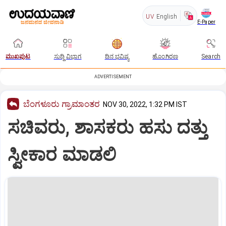
UV
English
E-Paper
ಮುಖಪುಟ
ಸುದ್ದಿ ವಿಭಾಗ
ದಿನ ಭವಿಷ್ಯ
ಹೊಂಗಿರಣ
Search
ADVERTISEMENT
ಬೆಂಗಳೂರು ಗ್ರಾಮಾಂತರ
NOV 30, 2022, 1:32 PM IST
ಸಚಿವರು, ಶಾಸಕರು ಹಸು ದತ್ತು
ಸ್ವೀಕಾರ ಮಾಡಲಿ