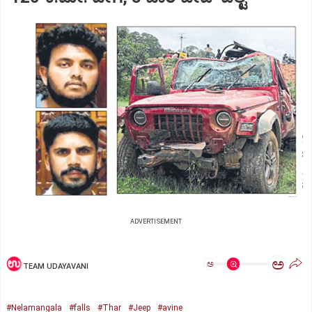
ADVERTISEMENT
ಅ
ಅ
TEAM UDAYAVANI
#Nelamangala
#falls
#Thar
#Jeep
#avine