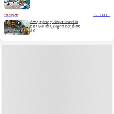
ಬಾಲಿವುಡ್‌
1:29 PM IST
ನೆಟ್‌ಫ್ಲಿಕ್ಸ್‌ನಲ್ಲೂ ಧುರಂಧರ್‌ ದಾಖಲೆ:ಈ
ವರ್ಷ ಅತೀ ಹೆಚ್ಚು ವೀಕ್ಷಿಸಿದ ಇಂಗ್ಲಿಷೇತರ
ಚಿತ್ರ