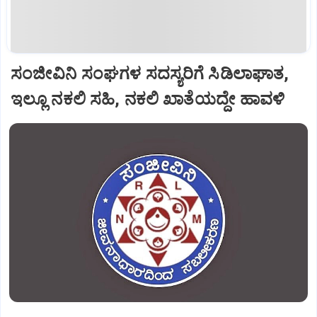
ಸಂಜೀವಿನಿ ಸಂಘಗಳ ಸದಸ್ಯರಿಗೆ ಸಿಡಿಲಾಘಾತ,
ಇಲ್ಲೂ ನಕಲಿ ಸಹಿ, ನಕಲಿ ಖಾತೆಯದ್ದೇ ಹಾವಳಿ