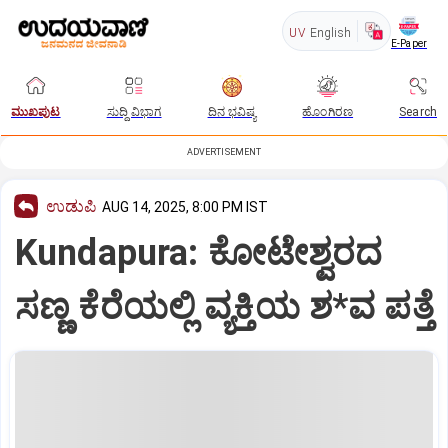
UV
English
E-Paper
ಮುಖಪುಟ
ಸುದ್ದಿ ವಿಭಾಗ
ದಿನ ಭವಿಷ್ಯ
ಹೊಂಗಿರಣ
Search
ADVERTISEMENT
ಉಡುಪಿ
AUG 14, 2025, 8:00 PM IST
Kundapura: ಕೋಟೇಶ್ವರದ
ಸಣ್ಣ ಕೆರೆಯಲ್ಲಿ ವ್ಯಕ್ತಿಯ ಶ*ವ ಪತ್ತೆ