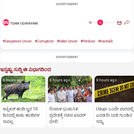
ADVERTISEMENT
ಅ
ಅ
TEAM UDAYAVANI
#Sanjeevini Union
#Corruption
#Hebri Union
#Perdoor
#Hardalli
ADVERTISEMENT
ಇನ್ನಷ್ಟು ಸುದ್ದಿ ಈ ವಿಭಾಗದಿಂದ
6 hours ago
8 hours ago
8 hours ago
ಆಫ್ರಿಕನ್‌ ಹಂದಿ ಜ್ವರ:10
ರೆಂಜಾಳ ಭೂಕುಸಿತ
Udupi: ಒಂದೇ ವಾರದಲ್ಲಿ
ದಿನದಲ್ಲಿ ಕಾಡು ಹಂದಿಗಳ
ಪ್ರದೇಶಕ್ಕೆ ಸಚಿವ ಖಾದರ್‌
ಎರಡನೇ ಬಾರಿ ಗುಂಡಿನ
ಸಾವಿಲ್ಲ
ಭೇಟಿ
ಸದ್ದು