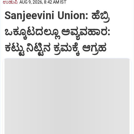
ಉಡುಪಿ
AUG 9, 2026, 8:42 AM IST
Sanjeevini Union: ಹೆಬ್ರಿ
ಒಕ್ಕೂಟದಲ್ಲೂ ಅವ್ಯವಹಾರ:
ಕಟ್ಟು ನಿಟ್ಟಿನ ಕ್ರಮಕ್ಕೆ ಆಗ್ರಹ