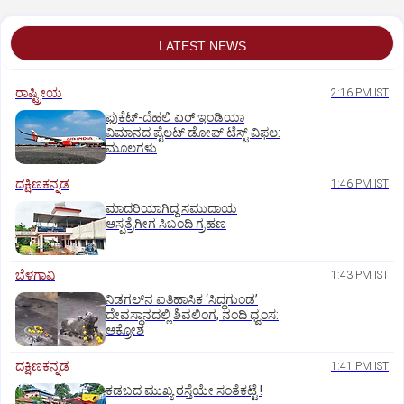
LATEST NEWS
ರಾಷ್ಟ್ರೀಯ
2:16 PM IST
ಫುಕೆಟ್‌-ದೆಹಲಿ ಏರ್‌ ಇಂಡಿಯಾ
ವಿಮಾನದ ಪೈಲಟ್‌ ಡೋಪ್‌ ಟೆಸ್ಟ್‌ ವಿಫಲ:
ಮೂಲಗಳು
ದಕ್ಷಿಣಕನ್ನಡ
1:46 PM IST
ಮಾದರಿಯಾಗಿದ್ದ ಸಮುದಾಯ
ಆಸ್ಪತ್ರೆಗೀಗ ಸಿಬಂದಿ ಗ್ರಹಣ
ಬೆಳಗಾವಿ
1:43 PM IST
ನಿಡಗಲ್‌ನ ಐತಿಹಾಸಿಕ ‘ಸಿದ್ಧಗುಂಡ’
ದೇವಸ್ಥಾನದಲ್ಲಿ ಶಿವಲಿಂಗ, ನಂದಿ ಧ್ವಂಸ:
ಆಕ್ರೋಶ
ದಕ್ಷಿಣಕನ್ನಡ
1:41 PM IST
ಕಡಬದ ಮುಖ್ಯ ರಸ್ತೆಯೇ ಸಂತೆಕಟ್ಟೆ !