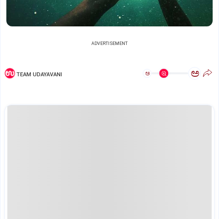
ADVERTISEMENT
ಅ
ಅ
TEAM UDAYAVANI