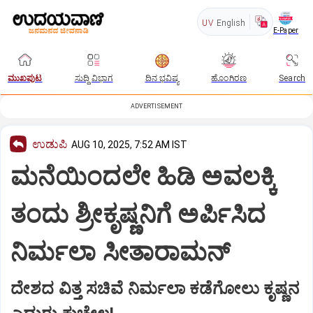
UV
English
E-Paper
ಮುಖಪುಟ
ಸುದ್ದಿ ವಿಭಾಗ
ದಿನ ಭವಿಷ್ಯ
ಹೊಂಗಿರಣ
Search
ADVERTISEMENT
ಉಡುಪಿ
AUG 10, 2025, 7:52 AM IST
ಮನೆಯಿಂದಲೇ ಹಿಡಿ ಅವಲಕ್ಕಿ
ತಂದು ಶ್ರೀಕೃಷ್ಣನಿಗೆ ಅರ್ಪಿಸಿದ
ನಿರ್ಮಲಾ ಸೀತಾರಾಮನ್‌
ದೇಶದ ವಿತ್ತ ಸಚಿವೆ ನಿರ್ಮಲಾ ಕಡೆಗೋಲು ಕೃಷ್ಣನ