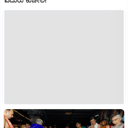
ಎದುರು ಕುಚೇಲ!