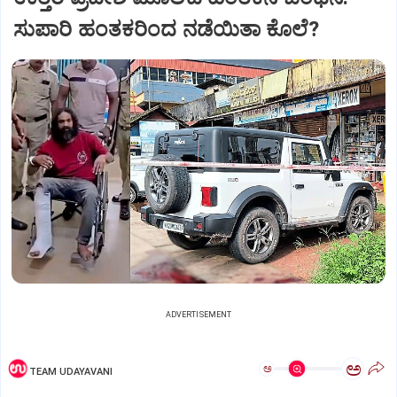
ಸುಪಾರಿ ಹಂತಕರಿಂದ ನಡೆಯಿತಾ ಕೊಲೆ?
ADVERTISEMENT
ಅ
ಅ
TEAM UDAYAVANI