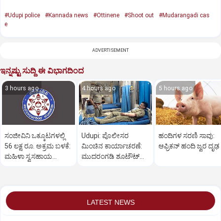
#Udupi police
#Kannada news
#Ottinene
#Shoot out
#Mudarangadi cas
e
ADVERTISEMENT
ಇನ್ನಷ್ಟು ಸುದ್ದಿ ಈ ವಿಭಾಗದಿಂದ
3 hours ago
4 hours ago
5 hours ago
ಸಂಜೀವಿನಿ ಒಕ್ಕೂಟಗಳಲ್ಲಿ
Udupi: ಪೊಲೀಸರ
ಹಂದಿಗಳ ಸರಣಿ ಸಾವು:
56 ಲಕ್ಷ ರೂ. ಅಕ್ರಮ ಬಳಕೆ:
ಮಿಂಚಿನ ಕಾರ್ಯಾಚರಣೆ:
ಆಫ್ರಿಕನ್‌ ಹಂದಿ ಜ್ವರ ದೃಢ
ಮಹಿಳಾ ಸ್ವಸಹಾಯ
ಮುದರಂಗಡಿ ಶೂಟೌಟ್‌
ಸಂಘಗಳು ಕಂಗಾಲು
ಆರೋಪಿಯ ಬಂಧನ
LATEST NEWS