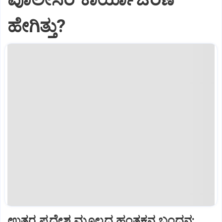
ಹೇಗಿತ್ತು?
ಉತ್ತರ ಪ್ರದೇಶ ಮೂಲದ ಹಂತಕನ ಬಂಧನ: