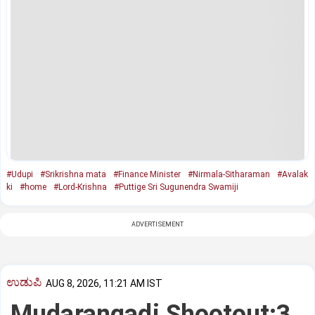
#Udupi
#Srikrishna mata
#Finance Minister
#Nirmala-Sitharaman
#Avalak
ki
#home
#Lord-Krishna
#Puttige Sri Sugunendra Swamiji
ADVERTISEMENT
ಉಡುಪಿ
AUG 8, 2026, 11:21 AM IST
Mudarangadi Shootout:‌3