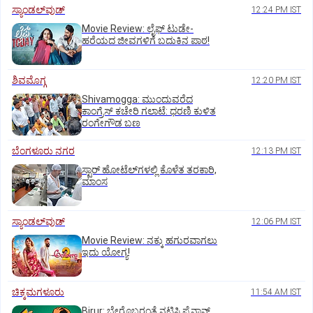
ಸ್ಯಾಂಡಲ್‌ವುಡ್‌
12:24 PM IST
Movie Review: ಲೈಫ್‌ ಟುಡೇ-
ಹರೆಯದ ಜೀವಗಳಿಗೆ ಬದುಕಿನ ಪಾಠ!
ಶಿವಮೊಗ್ಗ
12:20 PM IST
Shivamogga: ಮುಂದುವರೆದ
ಕಾಂಗ್ರೆಸ್ ಕಚೇರಿ ಗಲಾಟೆ: ಧರಣಿ ಕುಳಿತ
ರಂಗೇಗೌಡ ಬಣ
ಬೆಂಗಳೂರು ನಗರ
12:13 PM IST
ಸ್ಟಾರ್‌ ಹೋಟೆಲ್‌ಗ‌ಳಲ್ಲಿ ಕೊಳೆತ ತರಕಾರಿ,
ಮಾಂಸ
ಸ್ಯಾಂಡಲ್‌ವುಡ್‌
12:06 PM IST
Movie Review: ನಕ್ಕು ಹಗುರವಾಗಲು
ಇದು ಯೋಗ್ಯ!
ಚಿಕ್ಕಮಗಳೂರು
11:54 AM IST
Birur: ಬೇರೊಬ್ಬರಂತೆ ನಟಿಸಿ ಫೈನಾನ್ಸ್