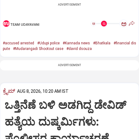
ADVERTISEMENT
ಅ
ಅ
TEAM UDAYAVANI
#accused arrested
#Udupi police
#Kannada news
#Bhatkala
#financial dis
pute
#Mudarangadi Shootout case
#david dsouza
ADVERTISEMENT
ಕ್ರೈಮ್
AUG 8, 2026, 10:20 AM IST
ಒತ್ತಿನೆಣೆ ಬಳಿ ಅಡಗಿದ್ದ ಡೇವಿಡ್‌
ಹತ್ಯೆಯ ದುಷ್ಕರ್ಮಿಗಳು:
ಪೊಲೀಸರ ಕಾರ್ಯಾಚರಣೆ