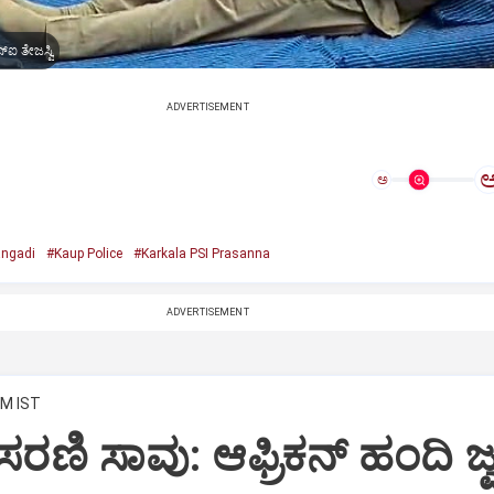
ಸ್ಐ ತೇಜಸ್ವಿ
ADVERTISEMENT
ಅ
ngadi
#Kaup Police
#Karkala PSI Prasanna
ADVERTISEMENT
AM IST
ರಣಿ ಸಾವು: ಆಫ್ರಿಕನ್‌ ಹಂದಿ ಜ್