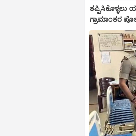
ತಪ್ಪಿಸಿಕೊಳ್ಳಲು 
ಗ್ರಾಮಾಂತರ ಪೊ