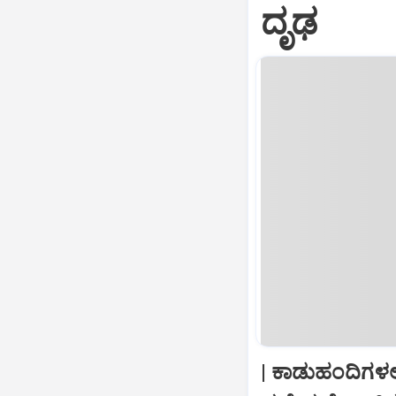
ದೃಢ
| ಕಾಡುಹಂದಿಗಳಲ್