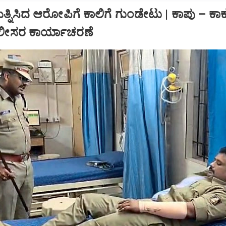
ಯತ್ನಿಸಿದ ಆರೋಪಿಗೆ ಕಾಲಿಗೆ ಗುಂಡೇಟು | ಕಾಪು – ಕಾ
ಲೀಸರ ಕಾರ್ಯಾಚರಣೆ