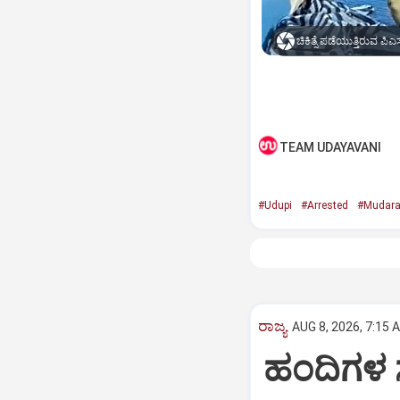
ಚಿಕಿತ್ಸೆ ಪಡೆಯುತ್ತಿರುವ ಪಿಎ
TEAM UDAYAVANI
#Udupi
#Arrested
#Mudara
ರಾಜ್ಯ
AUG 8, 2026, 7:15 
ಹಂದಿಗಳ ಸ