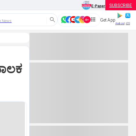
SUBSCRIBE
E-Paper
Get App
h News
Android
iOS
ಬಾಲಕ