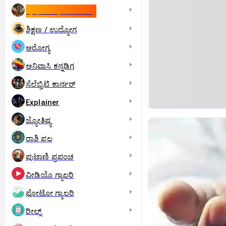
ಇಸ್ರೇಲ್- ಇರಾನ್‌ ಯುದ್ಧ
ಶಿಕ್ಷಣ / ಉದ್ಯೋಗ
ಆರೋಗ್ಯ
ಅನಿವಾಸಿ ಕನ್ನಡಿಗ
ಸೆಲೆಬ್ರಿಟಿ ಕಾರ್ನರ್‌
Explainer
ಜ್ಯೋತಿಷ್ಯ
ರಾಶಿ ಫಲ
ಪುಟಾಣಿ ಪ್ರಪಂಚ
ವೀಡಿಯೊ ಗ್ಯಾಲರಿ
ಫೋಟೋ ಗ್ಯಾಲರಿ
ರೀಲ್ಸ್