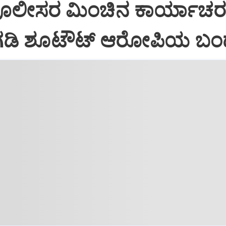
ಪೊಲೀಸರ ಮಿಂಚಿನ ಕಾರ್ಯಾಚರಣ
ಡಿ ಶೂಟೌಟ್‌ ಆರೋಪಿಯ ಬ