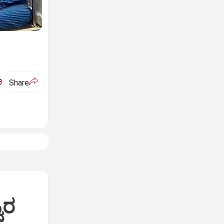
ಅ
Share
ವರ