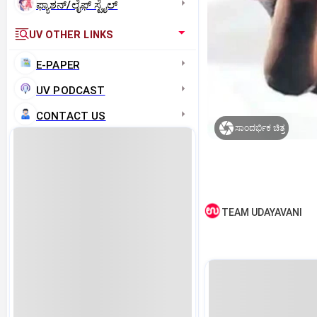
ಫ್ಯಾಶನ್/ಲೈಫ್‌ ಸ್ಟೈಲ್
UV OTHER LINKS
E-PAPER
UV PODCAST
CONTACT US
ಸಾಂದರ್ಭಿಕ ಚಿತ್ರ
TEAM UDAYAVANI