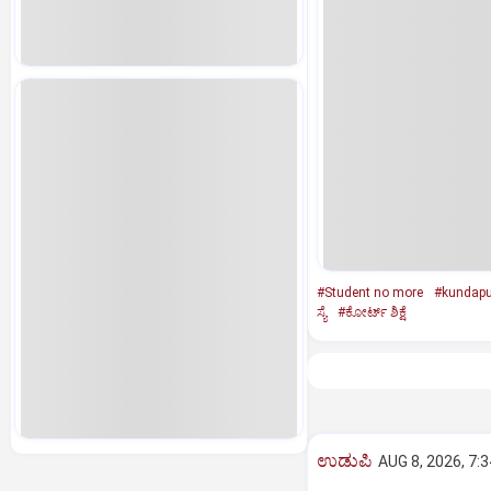
#Student no more
#kundapu
ಸ್ಯೆ
#ಕೋರ್ಟ್‌ ಶಿಕ್ಷೆ
ಉಡುಪಿ
AUG 8, 2026, 7: