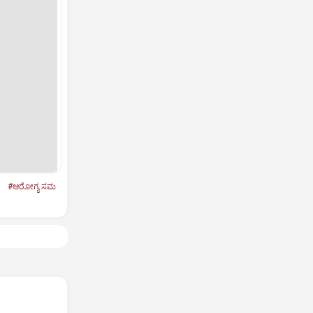
ರ
#ಆರೋಗ್ಯ ಸಮ