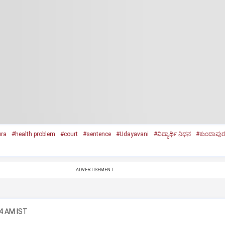
ra
#health problem
#court
#sentence
#Udayavani
#ವಿದ್ಯಾರ್ಥಿ ನಿಧನ
#ಕುಂದಾಪು
ADVERTISEMENT
34 AM IST