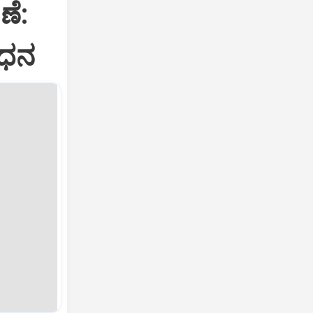
ೆ:
ಂಧನ