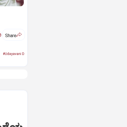
ಅ
Share
#Udayavani D