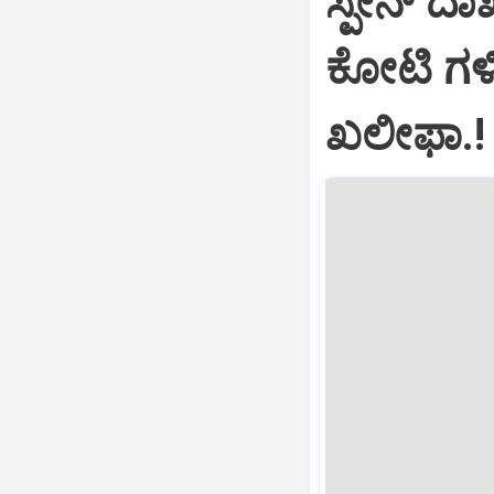
ಸ್ಪೇನ್‌ 
ಕೋಟಿ ಗಳಿ
ಖಲೀಫಾ.!