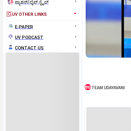
ಫ್ಯಾಶನ್/ಲೈಫ್‌ ಸ್ಟೈಲ್
UV OTHER LINKS
E-PAPER
UV PODCAST
CONTACT US
TEAM UDAYAVANI