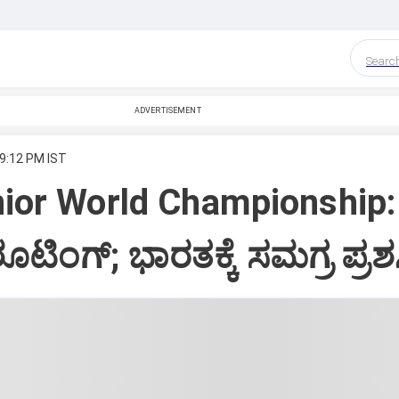
Searc
ADVERTISEMENT
 9:12 PM IST
nior World Championship:
ಟಿಂಗ್‌; ಭಾರತಕ್ಕೆ ಸಮಗ್ರ ಪ್ರಶಸ್