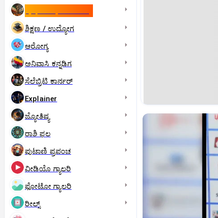
ಇಸ್ರೇಲ್- ಇರಾನ್‌ ಯುದ್ಧ
ಶಿಕ್ಷಣ / ಉದ್ಯೋಗ
ಆರೋಗ್ಯ
ಅನಿವಾಸಿ ಕನ್ನಡಿಗ
ಸೆಲೆಬ್ರಿಟಿ ಕಾರ್ನರ್‌
Explainer
ಜ್ಯೋತಿಷ್ಯ
ರಾಶಿ ಫಲ
ಪುಟಾಣಿ ಪ್ರಪಂಚ
ವೀಡಿಯೊ ಗ್ಯಾಲರಿ
ಫೋಟೋ ಗ್ಯಾಲರಿ
ರೀಲ್ಸ್