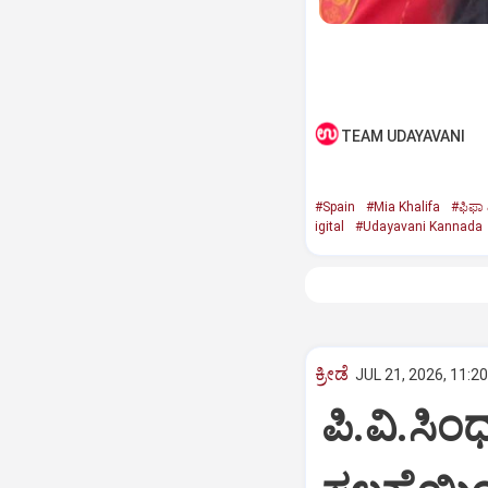
TEAM UDAYAVANI
#Spain
#Mia Khalifa
#ಫಿಫಾ ವ
igital
#Udayavani Kannada
ಕ್ರೀಡೆ
JUL 21, 2026, 11:2
ಪಿ.ವಿ.ಸಿಂಧ