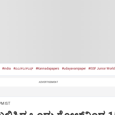
#india
#ಐಎಸ್‌ಎಸ್‌ಎಫ್
#Kannadapapers
#udayavanipaper
#ISSF Junior World
ADVERTISEMENT
 PM IST