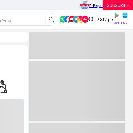
SUBSCRIBE
E-Paper
Get App
h News
Android
iOS
ತಿ