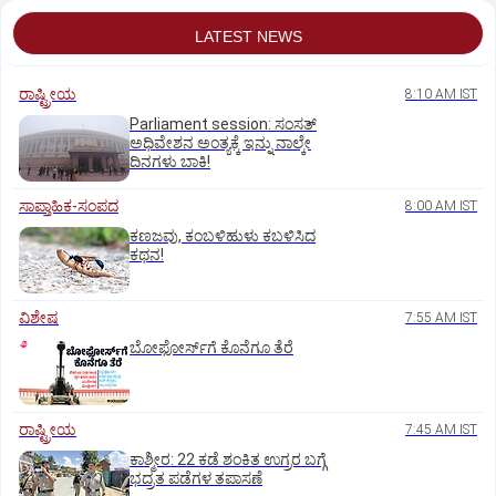
LATEST NEWS
ರಾಷ್ಟ್ರೀಯ
8:10 AM IST
Parliament session: ಸಂಸತ್‌
ಅಧಿವೇಶನ ಅಂತ್ಯಕ್ಕೆ ಇನ್ನು ನಾಲ್ಕೇ
ದಿನಗಳು ಬಾಕಿ!
ಸಾಪ್ತಾಹಿಕ-ಸಂಪದ
8:00 AM IST
ಕಣಜವು, ಕಂಬಳಿಹುಳು ಕಬಳಿಸಿದ
ಕಥನ!
ವಿಶೇಷ
7:55 AM IST
ಬೋಫೋರ್ಸ್‌ಗೆ ಕೊನೆಗೂ ತೆರೆ
ರಾಷ್ಟ್ರೀಯ
7:45 AM IST
ಕಾಶ್ಮೀರ: 22 ಕಡೆ ಶಂಕಿತ ಉಗ್ರರ ಬಗ್ಗೆ
ಭದ್ರತ ಪಡೆಗಳ ತಪಾಸಣೆ