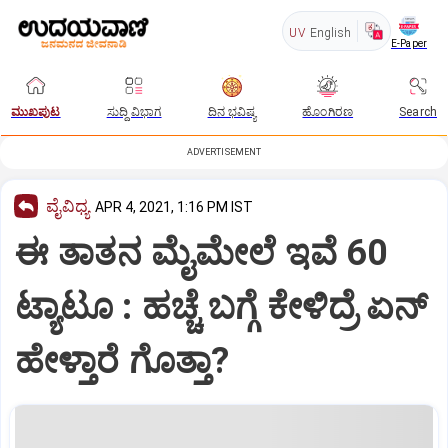
UV
English
E-Paper
ಮುಖಪುಟ
ಸುದ್ದಿ ವಿಭಾಗ
ದಿನ ಭವಿಷ್ಯ
ಹೊಂಗಿರಣ
Search
ADVERTISEMENT
ವೈವಿಧ್ಯ
APR 4, 2021, 1:16 PM IST
ಈ ತಾತನ ಮೈಮೇಲೆ ಇವೆ 60
ಟ್ಯಾಟೂ : ಹಚ್ಚೆ ಬಗ್ಗೆ ಕೇಳಿದ್ರೆ ಏನ್
ಹೇಳ್ತಾರೆ ಗೊತ್ತಾ?