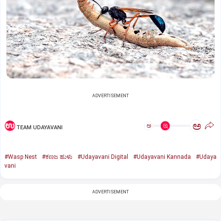
ADVERTISEMENT
ಅ
ಅ
TEAM UDAYAVANI
#Wasp Nest
#ಕಣಜ ಹುಳು
#Udayavani Digital
#Udayavani Kannada
#Udaya
vani
ADVERTISEMENT