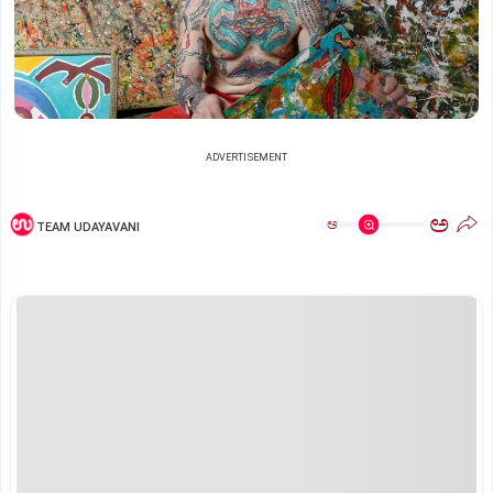
ADVERTISEMENT
ಅ
ಅ
TEAM UDAYAVANI