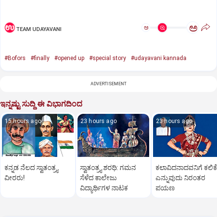
ಅ
ಅ
TEAM UDAYAVANI
#Bofors
#finally
#opened up
#special story
#udayavani kannada
ADVERTISEMENT
ಇನ್ನಷ್ಟು ಸುದ್ದಿ ಈ ವಿಭಾಗದಿಂದ
15 hours ago
23 hours ago
23 hours ago
ಕನ್ನಡ ನೆಲದ ಸ್ವಾತಂತ್ರ್ಯ
ಸ್ವಾತಂತ್ರ್ಯ ಶರಧಿ: ಗಮನ
ಕಲಾವಿದನಾದವನಿಗೆ ಕಲಿಕೆ
ವೀರರು!
ಸೆಳೆದ ಕಾಲೇಜು
ಎನ್ನುವುದು ನಿರಂತರ
ವಿದ್ಯಾರ್ಥಿಗಳ ನಾಟಕ
ಪಯಣ