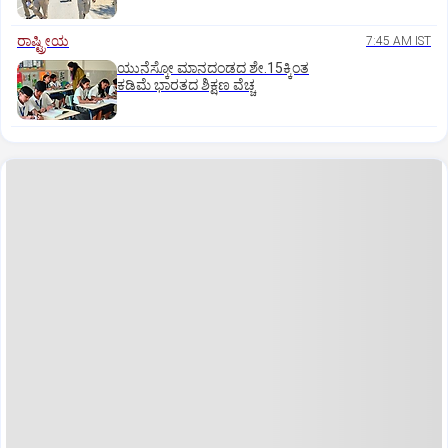
ರಾಷ್ಟ್ರೀಯ
7:45 AM IST
ಯುನೆಸ್ಕೋ ಮಾನದಂಡದ ಶೇ.15ಕ್ಕಿಂತ
ಕಡಿಮೆ ಭಾರತದ ಶಿಕ್ಷಣ ವೆಚ್ಚ