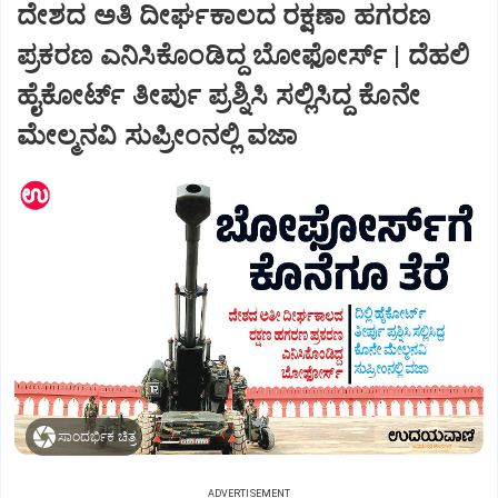
ದೇಶದ ಅತಿ ದೀರ್ಘಕಾಲದ ರಕ್ಷಣಾ ಹಗರಣ
ಪ್ರಕರಣ ಎನಿಸಿಕೊಂಡಿದ್ದ ಬೋಫೋರ್ಸ್‌ | ದೆಹಲಿ
ಹೈಕೋರ್ಟ್‌ ತೀರ್ಪು ಪ್ರಶ್ನಿಸಿ ಸಲ್ಲಿಸಿದ್ದ ಕೊನೇ
ಮೇಲ್ಮನವಿ ಸುಪ್ರೀಂನಲ್ಲಿ ವಜಾ
ಸಾಂದರ್ಭಿಕ ಚಿತ್ರ
ADVERTISEMENT