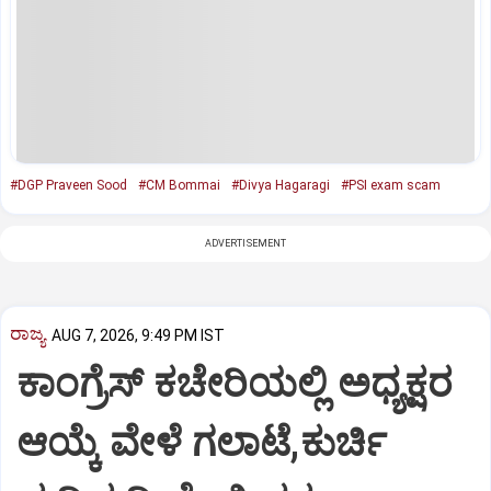
#DGP Praveen Sood
#CM Bommai
#Divya Hagaragi
#PSI exam scam
ADVERTISEMENT
ರಾಜ್ಯ
AUG 7, 2026, 9:49 PM IST
ಕಾಂಗ್ರೆಸ್ ಕಚೇರಿಯಲ್ಲಿ ಅಧ್ಯಕ್ಷರ
ಆಯ್ಕೆ ವೇಳೆ ಗಲಾಟೆ,ಕುರ್ಚಿ