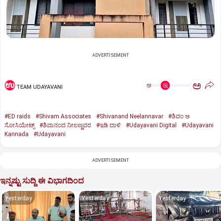
ADVERTISEMENT
ಅ
ಅ
TEAM UDAYAVANI
#ED raids
#Shivam Associates
#Shivanand Neelannavar
#ಶಿವಂ ಅ
ಸೋಸಿಯೇಟ್ಸ್
#ಶಿವಾನಂದ ನೀಲಣ್ಣವರ
#ಇಡಿ ದಾಳಿ
#Udayavani Digital
#Udayavani
Kannada
#Udayavani
ADVERTISEMENT
ಇನ್ನಷ್ಟು ಸುದ್ದಿ ಈ ವಿಭಾಗದಿಂದ
Yesterday
Yesterday
Yesterday