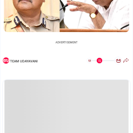
ADVERTISEMENT
ಅ
ಅ
TEAM UDAYAVANI