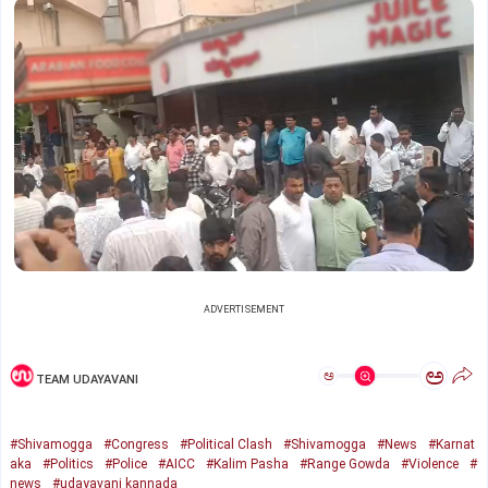
ADVERTISEMENT
ಅ
ಅ
TEAM UDAYAVANI
#Shivamogga
#Congress
#Political Clash
#Shivamogga
#News
#Karnat
aka
#Politics
#Police
#AICC
#Kalim Pasha
#Range Gowda
#Violence
#
news
#udayavani kannada