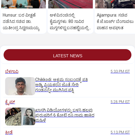
Hunsur: ಬರ ವೀಕ್ಷಣೆ
ಅಳಿವಿನಂಚಿನಲ್ಲಿ
Ajjampura: ಸಚಿವ
ನಡೆಸಿದ ಸಚಿವ ಡಾ.
ಕೈಮಗ್ಗಗಳು: 80 ಸಾವಿರ
ಕೆ.ಜೆ.ಜಾರ್ಜ್ ಬೆಂಗಾವಲು
ಯತೀಂದ್ರ ಸಿದ್ದರಾಮಯ್ಯ
ಮಗ್ಗಗಳಿದ್ದ ಬನಹಟ್ಟಿಯಲ್ಲಿ
ವಾಹನ ಅಪಘಾತ
ಉಳಿದಿರುವುದು ಕೇವಲ 18!
LATEST NEWS
ಬೆಳಗಾವಿ
5:33 PM IST
Chikkodi: ಅಕ್ರಮ ಸಂಬಂಧಕ್ಕೆ ಪತಿ
ಅಡ್ಡಿ, ಪ್ರಿಯಕರನ ಜೊತೆ ಸೇರಿ
ಗಂಡನನ್ನೇ ಮುಗಿಸಿದ ಪತ್ನಿ
ಕ್ರೈಮ್
5:28 PM IST
ಖಾಸಗಿ ವಿಡಿಯೋಗಳನ್ನು ಬಳಸಿ ಹಲವು
ಪುರುಷರಿಗೆ 6 ಕೋಟಿ ರೂ.ನಾಮ ಹಾಕಿದ
ಮಹಿಳೆ
ಕ್ರೀಡೆ
5:13 PM IST