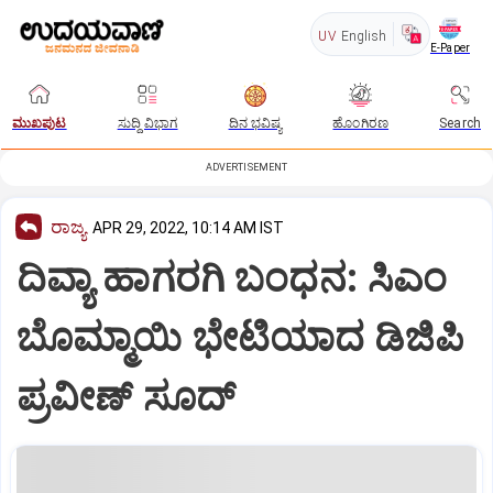
UV
English
E-Paper
ಮುಖಪುಟ
ಸುದ್ದಿ ವಿಭಾಗ
ದಿನ ಭವಿಷ್ಯ
ಹೊಂಗಿರಣ
Search
ADVERTISEMENT
ರಾಜ್ಯ
APR 29, 2022, 10:14 AM IST
ದಿವ್ಯಾ ಹಾಗರಗಿ ಬಂಧನ: ಸಿಎಂ
ಬೊಮ್ಮಾಯಿ ಭೇಟಿಯಾದ ಡಿಜಿಪಿ
ಪ್ರವೀಣ್ ಸೂದ್