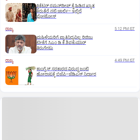
ಕ್ರಿಕೆಟರ್‌ ರಮನ್‌ದೀಪ್‌ ಕೈ ಹಿಡಿದ ಖ್ಯಾತ
ಕಿರುತೆರೆ ನಟಿ ಚಾರ್ಲಿ– ಇಲ್ಲಿದೆ
ಫೋಟೋಸ್
ರಾಜ್ಯ
5:12 PM IST
ಮಹಿಳೆಯರಿಗೆ ಪ್ರಾತಿನಿಧ್ಯವಿಲ್ಲ: ರಿಜಿಜು
ಟೀಕೆಗೆ ಸಿಎಂ ಡಿ.ಕೆ.ಶಿವಕುಮಾರ್
ತಿರುಗೇಟು
ರಾಜ್ಯ
4:49 PM IST
ಕಾಂಗ್ರೆಸ್‌ ಸರಕಾರದ ವಿರುದ್ಧ ಜಂಟಿ
ಹೋರಾಟಕ್ಕೆ ಬಿಜೆಪಿ–ಜೆಡಿಎಸ್‌ ನಿರ್ಧಾರ