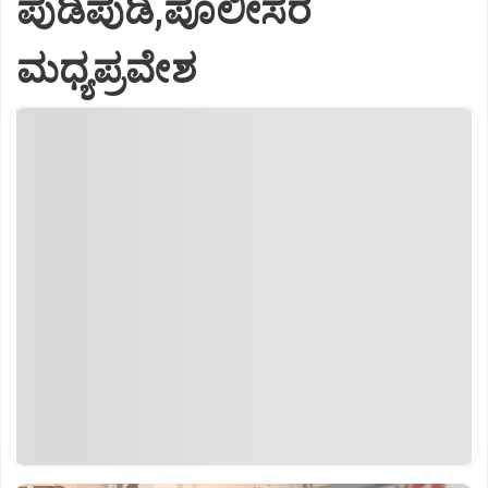
ಪುಡಿಪುಡಿ,ಪೊಲೀಸರ
ಮಧ್ಯಪ್ರವೇಶ