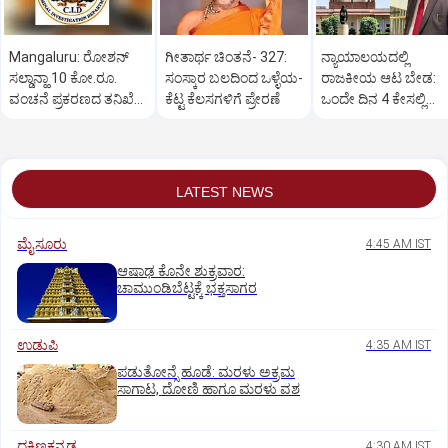
Mangaluru: ರೋಶನ್‌
ಗೀತಾರ್ಥ ಚಿಂತನೆ- 327:
ನ್ಯಾಯಾಲಯದಲ್ಲಿ
ಸಲ್ಡಾನ್ಹಾ 10 ಕೋ.ರೂ.
ಸಂಸ್ಕಾರ ಬಲದಿಂದ ಒಳ್ಳೆಯ-
ರಾಜಕೀಯ ಆಟ ಬೇಡ:
ವಂಚನೆ ಪ್ರಕರಣದ ತನಿಖೆ
ಕೆಟ್ಟ ಕೆಲಸಗಳಿಗೆ ಪ್ರೇರಣೆ
ಒಂದೇ ದಿನ 4 ಕೇಸಲ್ಲಿ
ಸಿಐಡಿಗೆ ವರ್ಗ
ಸುಪ್ರೀಂಕೋರ್ಟ್‌ ಅಭಿಮ
LATEST NEWS
ಮೈಸೂರು
4:45 AM IST
ಆಷಾಢ ಕೊನೇ ಶುಕ್ರವಾರ:
ಚಾಮುಂಡಿಬೆಟ್ಟಕ್ಕೆ ಭಕ್ತಸಾಗರ
ಉಡುಪಿ
4:35 AM IST
ಪಡುತೋನ್ಸೆ ಹೂಡೆ: ಮರಳು ಅಕ್ರಮ
ಸಾಗಾಟ, ದೋಣಿ ಹಾಗೂ ಮರಳು ವಶ
ದಕ್ಷಿಣಕನ್ನಡ
4:30 AM IST