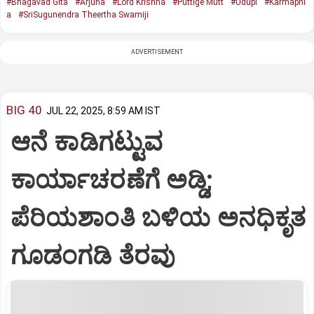
#Bhagavad Gita
#Arjuna
#Lord Krishna
#Puttige Mutt
#Udupi
#Karmaphl
a
#SriSugunendra Theertha Swamiji
ADVERTISEMENT
BIG 40
JUL 22, 2025, 8:59 AM IST
ಆನೆ ಕಾಡಿಗಟ್ಟುವ
ಕಾರ್ಯಾಚರಣೆಗೆ ಅಡ್ಡಿ;
ಪೆರಿಯಶಾಂತಿ ಬಳಿಯ ಅನಧಿಕೃತ
ಗೂಡಂಗಡಿ ತೆರವು