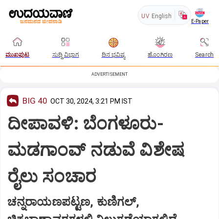
UV
English
E-Paper
ಮುಖಪುಟ
ಸುದ್ದಿ ವಿಭಾಗ
ದಿನ ಭವಿಷ್ಯ
ಹೊಂಗಿರಣ
Search
ADVERTISEMENT
BIG 40
OCT 30, 2024, 3:21 PM IST
ದೀಪಾವಳಿ: ಬೆಂಗಳೂರು-
ಮಡಗಾಂವ್‌‌ ನಡುವೆ ವಿಶೇಷ
ರೈಲು ಸಂಚಾರ
ಚನ್ನರಾಯಣಪಟ್ಟಣ, ಕುಣಿಗಲ್‌,