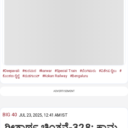
#Deepavali
#ಕಾರವಾರ
#karwar
#Special Train
#ಬೆಂಗಳೂರು
#ವಿಶೇಷ ರೈಲು
#
ಕೊಂಕಣ ರೈಲ್ವೆ
#ಮಡಗಾಂವ್‌
#Kokan Railway
#Bengaluru
ADVERTISEMENT
BIG 40
JUL 23, 2025, 12:41 AM IST
ಗೀತಾರ್ಥ ಚಿಂತನೆ-328: ಕಾಮ