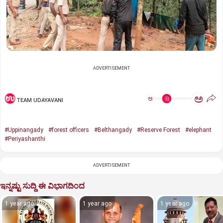
ADVERTISEMENT
ಅ
ಅ
TEAM UDAYAVANI
#Uppinangady
#forest officers
#Belthangady
#Reserve Forest
#elephant
#Periyashanthi
ADVERTISEMENT
ಇನ್ನಷ್ಟು ಸುದ್ದಿ ಈ ವಿಭಾಗದಿಂದ
1 year ago
1 year ago
1 year ago