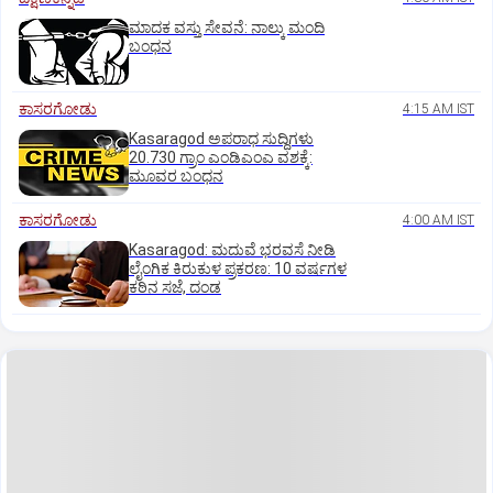
ಮಾದಕ ವಸ್ತು ಸೇವನೆ: ನಾಲ್ಕು ಮಂದಿ
ಬಂಧನ
ಕಾಸರಗೋಡು
4:15 AM IST
Kasaragod ಅಪರಾಧ ಸುದ್ದಿಗಳು
20.730 ಗ್ರಾಂ ಎಂಡಿಎಂಎ ವಶಕ್ಕೆ:
ಮೂವರ ಬಂಧನ
ಕಾಸರಗೋಡು
4:00 AM IST
Kasaragod: ಮದುವೆ ಭರವಸೆ ನೀಡಿ
ಲೈಂಗಿಕ ಕಿರುಕುಳ ಪ್ರಕರಣ: 10 ವರ್ಷಗಳ
ಕಠಿನ ಸಜೆ, ದಂಡ