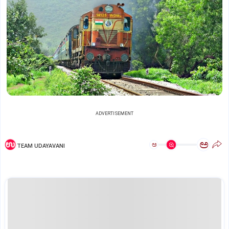
ADVERTISEMENT
ಅ
ಅ
TEAM UDAYAVANI