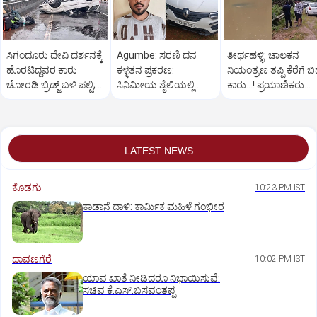
ಸಿಗಂದೂರು ದೇವಿ ದರ್ಶನಕ್ಕೆ
Agumbe: ಸರಣಿ ದನ
ತೀರ್ಥಹಳ್ಳಿ: ಚಾಲಕನ
ಹೊರಟಿದ್ದವರ ಕಾರು
ಕಳ್ಳತನ ಪ್ರಕರಣ:
ನಿಯಂತ್ರಣ ತಪ್ಪಿ ಕೆರೆಗೆ ಬಿದ
ಚೋರಡಿ ಬ್ರಿಡ್ಜ್ ಬಳಿ ಪಲ್ಟಿ; 6
ಸಿನಿಮೀಯ ಶೈಲಿಯಲ್ಲಿ
ಕಾರು...! ಪ್ರಯಾಣಿಕರು
ಮಂದಿಗೆ ಗಾಯ
ಆರೋಪಿಯನ್ನು ಬಂಧಿಸಿದ
ಪಾರು
ಪೊಲೀಸರು
LATEST NEWS
ಕೊಡಗು
10:23 PM IST
ಕಾಡಾನೆ ದಾಳಿ: ಕಾರ್ಮಿಕ ಮಹಿಳೆ ಗಂಭೀರ
ದಾವಣಗೆರೆ
10:02 PM IST
ಯಾವ ಖಾತೆ ನೀಡಿದರೂ ನಿಭಾಯಿಸುವೆ:
ಸಚಿವ ಕೆ.ಎಸ್.ಬಸವಂತಪ್ಪ