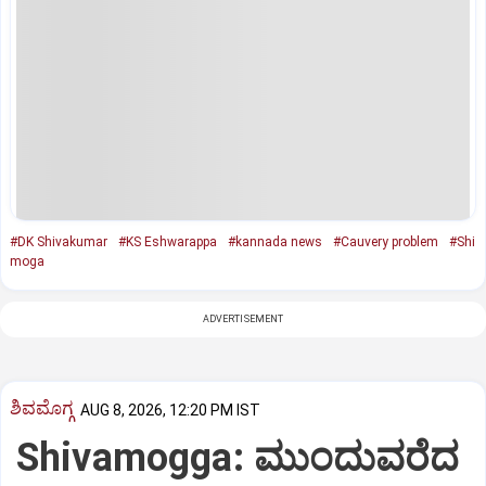
#DK Shivakumar
#KS Eshwarappa
#kannada news
#Cauvery problem
#Shi
moga
ADVERTISEMENT
ಶಿವಮೊಗ್ಗ
AUG 8, 2026, 12:20 PM IST
Shivamogga: ಮುಂದುವರೆದ