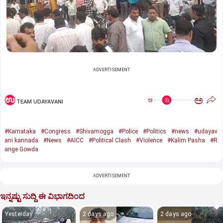
ADVERTISEMENT
ಅ
ಅ
TEAM UDAYAVANI
#Karnataka
#Congress
#Shivamogga
#Police
#Politics
#news
#udayav
ani kannada
#News
#AICC
#Political Clash
#Violence
#Kalim Pasha
#R
ange Gowda
ADVERTISEMENT
ಇನ್ನಷ್ಟು ಸುದ್ದಿ ಈ ವಿಭಾಗದಿಂದ
Yesterday
2 days ago
2 days ago