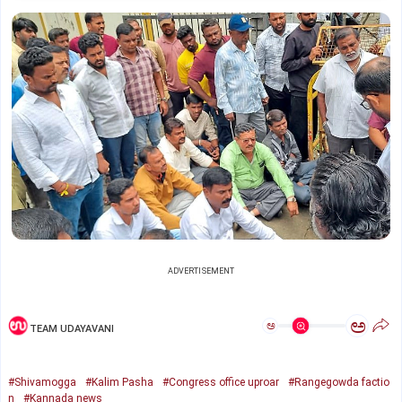
ADVERTISEMENT
ಅ
ಅ
TEAM UDAYAVANI
#Shivamogga
#Kalim Pasha
#Congress office uproar
#Rangegowda factio
n
#Kannada news