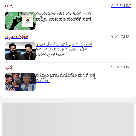
ರಾಜ್ಯ
9:47 PM IST
ಚಿಕ್ಕಮಗಳೂರು ಡಿಸಿ ಹೆಸರಿನಲ್ಲಿ ನಕಲಿ
ವಾಟ್ಸಪ್ ಖಾತೆ: ಹಣ ವಂಚನೆಗೆ ಸ್ಕೆಚ್!
ಸ್ಯಾಂಡಲ್‌ವುಡ್‌
9:34 PM IST
ಯಶ್‌ ಮೇಲೆ ನಂಬಿಕೆ ಇರಲಿ.. ಟ್ರೇಲರ್‌
ರಿಲೀಸ್‌ ವೇದಿಕೆಯಲ್ಲಿ ರಾಕಿಭಾಯ್‌
ಪವರ್‌ ಫುಲ್‌ ಟಾಕ್
ಕ್ರೀಡೆ
9:26 PM IST
ಫುಟ್ಬಾಲ್ ದಿಗ್ಗಜ ಲಿಯೊನೆಲ್‌ ಮೆಸ್ಸಿಗೆ ಪಿತೃ
ವಿಯೋಗ