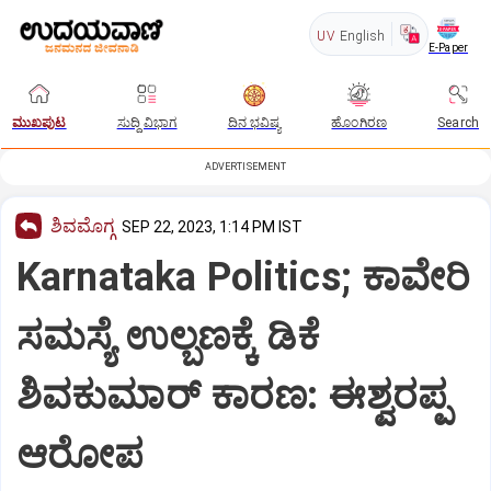
UV
English
E-Paper
ಮುಖಪುಟ
ಸುದ್ದಿ ವಿಭಾಗ
ದಿನ ಭವಿಷ್ಯ
ಹೊಂಗಿರಣ
Search
ADVERTISEMENT
ಶಿವಮೊಗ್ಗ
SEP 22, 2023, 1:14 PM IST
Karnataka Politics; ಕಾವೇರಿ
ಸಮಸ್ಯೆ ಉಲ್ಬಣಕ್ಕೆ ಡಿಕೆ
ಶಿವಕುಮಾರ್ ಕಾರಣ: ಈಶ್ವರಪ್ಪ
ಆರೋಪ