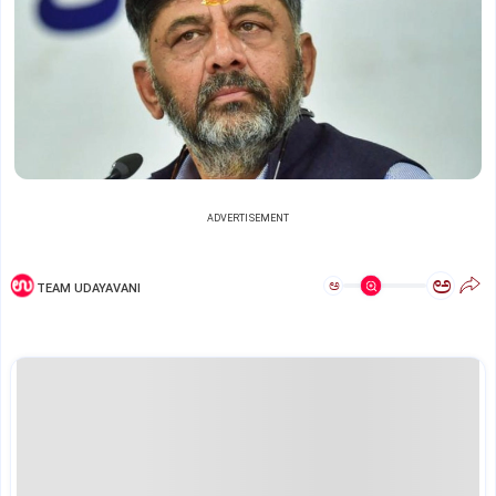
ADVERTISEMENT
ಅ
ಅ
TEAM UDAYAVANI