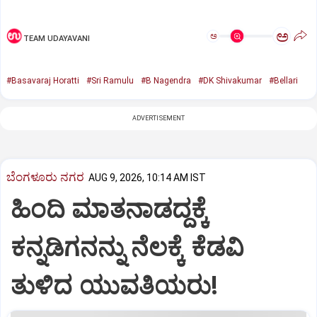
ಅ
ಅ
TEAM UDAYAVANI
#Basavaraj Horatti
#Sri Ramulu
#B Nagendra
#DK Shivakumar
#Bellari
ADVERTISEMENT
ಬೆಂಗಳೂರು ನಗರ
AUG 9, 2026, 10:14 AM IST
ಹಿಂದಿ ಮಾತನಾಡದ್ದಕ್ಕೆ
ಕನ್ನಡಿಗನನ್ನು ನೆಲಕ್ಕೆ ಕೆಡವಿ
ತುಳಿದ ಯುವತಿಯರು!