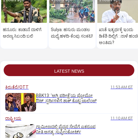
2 hours ago
4 hours ago
5 hours ago
ಹನೂರು: ಕಾಡಾನೆ ದಾಳಿಗೆ
Sulya: ಹಸುರು ಮಂಡಲ
ಖಾತೆ ಇತ್ಯರ್ಥಕ್ಕೆ ಇಂದು
ಅರಣ್ಯ ಸಿಬಂದಿ ಬಲಿ
ಮಧ್ಯೆ ಹಳದಿ-ಕೆಂಪು ಸಂಕಟ!
ಡಿಕೆಶಿ ದಿಲ್ಲಿಗೆ : ನಾಳೆ ಹಂಚಿ
ಅಂತಿಮ?
LATEST NEWS
ಕಿರುತೆರೆ/OTT
11:53 AM IST
BBK13: 'ಅಗ್ನಿ ಪರೀಕ್ಷೆ'ಯ ಪ್ರೋಮೋ
ಔಟ್: ಸ್ಪರ್ಧಿಗಳಿಗೆ ಶಾಕ್ ಕೊಟ್ಟ ಚಾಲೆಂಜ್
ರಾಷ್ಟ್ರೀಯ
11:10 AM IST
ಗ್ರಾಮೀಣದಲ್ಲಿ ವೈದ್ಯರ ಸೇವೆಗೆ ಏಕರೂಪ
ನೀತಿ ಅಗತ್ಯ: ಸುಪ್ರೀಂಕೋರ್ಟ್‌