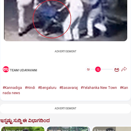
ADVERTISEMENT
ಅ
ಅ
TEAM UDAYAVANI
#Kannadiga
#Hindi
#Bengaluru
#Basavaraj
#Yelahanka New Town
#Kan
nada news
ADVERTISEMENT
ಇನ್ನಷ್ಟು ಸುದ್ದಿ ಈ ವಿಭಾಗದಿಂದ