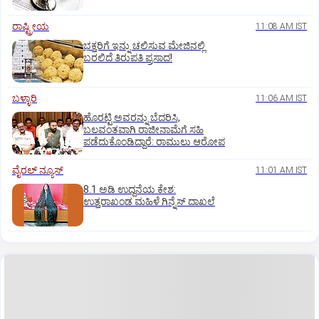
ರಾಷ್ಟ್ರೀಯ
11:08 AM IST
ಭಕ್ತರಿಗೆ ಇನ್ನು ಚಲಿಸುವ ಮೇಜಿನಲ್ಲಿ
ಬರಲಿದೆ ತಿರುಪತಿ ಪ್ರಸಾದ!
ಬಳ್ಳಾರಿ
11:06 AM IST
ಹೊರಟ್ಟಿ ಅವರನ್ನು ಬೆದರಿಸಿ,
ಬಲವಂತವಾಗಿ ರಾಜೀನಾಮೆಗೆ ಸಹಿ
ಪಡೆದುಕೊಂಡಿದ್ದಾರೆ: ರಾಮುಲು ಆರೋಪ
ವೈರಲ್ ನ್ಯೂಸ್
11:01 AM IST
8.1 ಅಡಿ ಉದ್ದನೆಯ ಕೇಶ:
ಉತ್ತರಾಖಂಡ ಮಹಿಳೆ ಗಿನ್ನೆಸ್‌ ದಾಖಲೆ