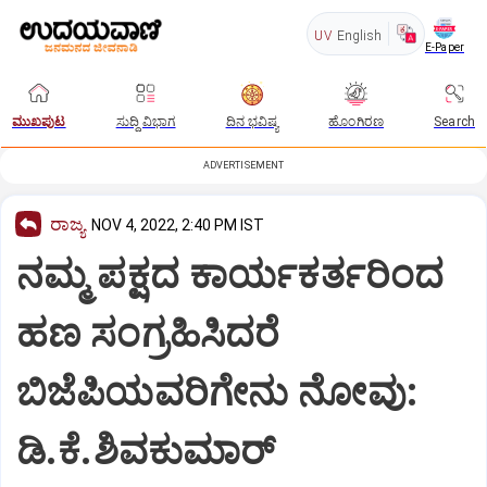
UV
English
E-Paper
ಮುಖಪುಟ
ಸುದ್ದಿ ವಿಭಾಗ
ದಿನ ಭವಿಷ್ಯ
ಹೊಂಗಿರಣ
Search
ADVERTISEMENT
ರಾಜ್ಯ
NOV 4, 2022, 2:40 PM IST
ನಮ್ಮ ಪಕ್ಷದ ಕಾರ್ಯಕರ್ತರಿಂದ
ಹಣ ಸಂಗ್ರಹಿಸಿದರೆ
ಬಿಜೆಪಿಯವರಿಗೇನು ನೋವು:
ಡಿ.ಕೆ.ಶಿವಕುಮಾರ್