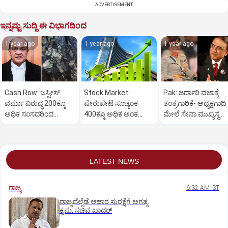
ADVERTISEMENT
ಇನ್ನಷ್ಟು ಸುದ್ದಿ ಈ ವಿಭಾಗದಿಂದ
1 year ago
1 year ago
1 year ago
Cash Row: ಜಸ್ಟೀಸ್‌
Stock Market:
Pak: ಜರ್ದಾರಿ ವಜಾಕ್ಕೆ
ವರ್ಮಾ ವಿರುದ್ಧ 200ಕ್ಕೂ
ಷೇರುಪೇಟೆ ಸೂಚ್ಯಂಕ
ತಂತ್ರಗಾರಿಕೆ- ಅಧ್ಯಕ್ಷಗಾದಿ
ಅಧಿಕ ಸಂಸದರಿಂದ
400ಕ್ಕೂ ಅಧಿಕ ಅಂಕ
ಮೇಲೆ ಸೇನಾ ಮುಖ್ಯಸ್ಥ
ಮಹಾಭಿಯೋಗಕ್ಕೆ
ಜಿಗಿತ-ದಿನಾಂತ್ಯದ
ಮುನೀರ್ ಚಿತ್ತ!
ಕೋರಿಕೆ…
ವಹಿವಾಟು ಅಂತ್ಯ
LATEST NEWS
ರಾಜ್ಯ
6:32 AM IST
ರಾಜ್ಯದೆಲ್ಲೆಡೆ ಆಹಾರ ಸುರಕ್ಷೆಗೆ ಅಗತ್ಯ
ಕ್ರಮ: ಸಚಿವ ಖಾದರ್