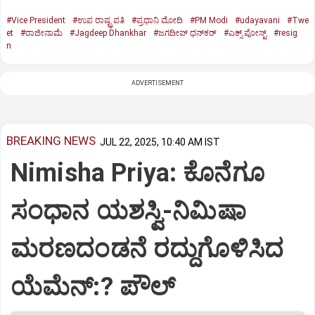
#Vice President
#ಉಪ ರಾಷ್ಟ್ರಪತಿ
#ಪ್ರಧಾನಿ ಮೋದಿ
#PM Modi
#udayavani
#Twe
et
#ರಾಜೀನಾಮೆ
#Jagdeep Dhankhar
#ಜಗದೀಪ್‌ ಧನ್‌ಕರ್‌
#ಎಕ್ಸ್‌ ಪೋಸ್ಟ್
#resig
n
ADVERTISEMENT
BREAKING NEWS
JUL 22, 2025, 10:40 AM IST
Nimisha Priya: ಕೊನೆಗೂ
ಸಂಧಾನ ಯಶಸ್ವಿ-ನಿಮಿಷಾ
ಮರಣದಂಡನೆ ರದ್ದುಗೊಳಿಸಿದ
ಯೆಮೆನ್:? ಪೌಲ್