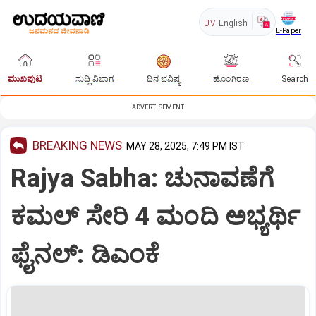
UV
English
E-Paper
ಮುಖಪುಟ
ಸುದ್ದಿ ವಿಭಾಗ
ದಿನ ಭವಿಷ್ಯ
ಹೊಂಗಿರಣ
Search
ADVERTISEMENT
BREAKING NEWS
MAY 28, 2025, 7:49 PM IST
Rajya Sabha: ಚುನಾವಣೆಗೆ
ಕಮಲ್‌ ಸೇರಿ 4 ಮಂದಿ ಅಭ್ಯರ್ಥಿ
ಫೈನಲ್‌: ಡಿಎಂಕೆ