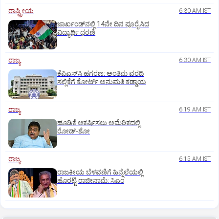
ರಾಷ್ಟ್ರೀಯ
6:30 AM IST
ಜಾರ್ಖಂಡ್‌ನಲ್ಲಿ 14ನೇ ದಿನ ಪೂರೈಸಿದ
ವಿದ್ಯಾರ್ಥಿ ಧರಣಿ
ರಾಜ್ಯ
6:30 AM IST
ಕೆಪಿಎಸ್‌ಸಿ ಹಗರಣ: ಅಂತಿಮ ವರದಿ
ಸಲ್ಲಿಕೆಗೆ ಕೋರ್ಟ್‌ ಅನುಮತಿ ಕಡ್ಡಾಯ
ರಾಜ್ಯ
6:19 AM IST
ಹೂಡಿಕೆ ಆಕರ್ಷಿಸಲು ಅಮೆರಿಕದಲ್ಲಿ
ರೋಡ್‌-ಶೋ
ರಾಜ್ಯ
6:15 AM IST
ರಾಜಕೀಯ ಬೆಳವಣಿಗೆ ಹಿನ್ನೆಲೆಯಲ್ಲಿ
ಹೊರಟ್ಟಿ ರಾಜೀನಾಮೆ: ಸಿಎಂ