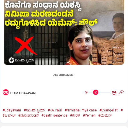
ನಿಮಿಷಾ ಪ್ರಿಯಾ
ADVERTISEMENT
ಅ
ಅ
TEAM UDAYAVANI
#udayavani
#ನಿಮಿಷಾ ಪ್ರಿಯಾ
#KA Paul
#Nimisha Priya case
#Evangelist
#
ಕೆಎ ಪೌಲ್
#ಮರಣದಂಡನೆ
#death sentence
#ಕೇರಳ
#Yemen
#ಯೆಮೆನ್‌