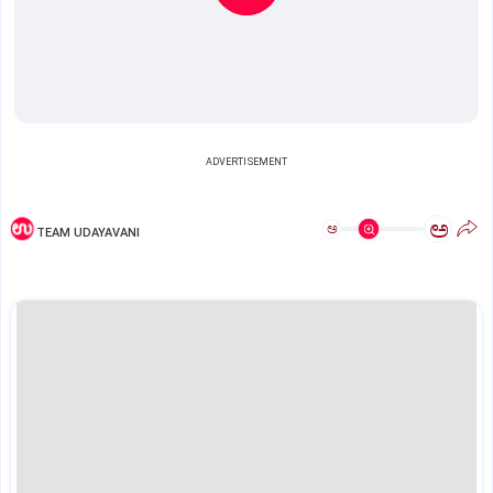
ADVERTISEMENT
ಅ
ಅ
TEAM UDAYAVANI