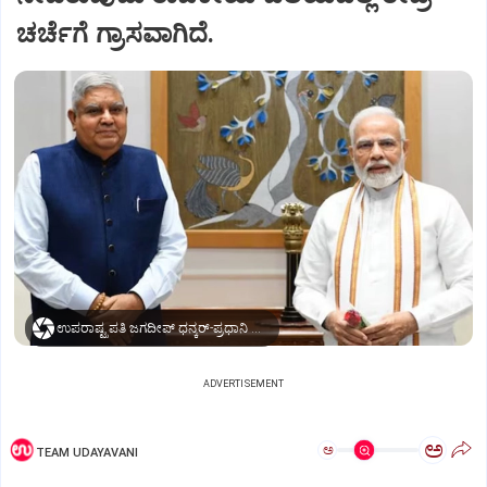
ಚರ್ಚೆಗೆ ಗ್ರಾಸವಾಗಿದೆ.
ಉಪರಾಷ್ಟ್ರಪತಿ ಜಗದೀಪ್‌ ಧನ್ಕರ್-ಪ್ರಧಾನಿ ಮೋದಿ
ADVERTISEMENT
ಅ
ಅ
TEAM UDAYAVANI