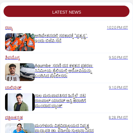
LATEST NEWS
ರಾಜ್ಯ
10:20 PM IST
ಅಧಿವೇಶನದಲ್ಲಿ ಸರಕಾರಕ್ಕೆ "ಪ್ರತ್ಯಸ್ತ್ರ':
ಇಂದು ಬಿಜೆಪಿ ಸಭೆ
ಶಿವಮೊಗ್ಗ
9:50 PM IST
Agumbe: ಸರಣಿ ದನ ಕಳ್ಳತನ ಪ್ರಕರಣ:
ಸಿನಿಮೀಯ ಶೈಲಿಯಲ್ಲಿ ಆರೋಪಿಯನ್ನು
ಬಂಧಿಸಿದ ಪೊಲೀಸರು
ಬಾಲಿವುಡ್‌
9:10 PM IST
ಸಾಲ ಮರುಪಾವತಿಸದ ಹಿನ್ನೆಲೆ: ನಟ
ರಾಜಪಾಲ್ ಯಾದವ್‌ ಆಸ್ತಿ ಹರಾಜಿಗೆ
ಮುಂದಾದ ಬ್ಯಾಂಕ್
ದಕ್ಷಿಣಕನ್ನಡ
8:28 PM IST
ಮಂಗಳೂರು ವಿಶ್ವವಿದ್ಯಾಲಯದ ನಿವೃತ್ತ
ಪ್ರಾಧ್ಯಾಪಕಿ ಡಾ. ವಹೀದಾ ಸುಲ್ತಾನಾ ನಿಧನ