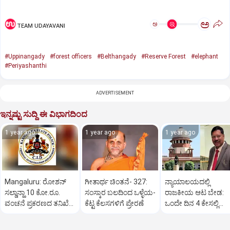
ಅ
ಅ
TEAM UDAYAVANI
#Uppinangady
#forest officers
#Belthangady
#Reserve Forest
#elephant
#Periyashanthi
ADVERTISEMENT
ಇನ್ನಷ್ಟು ಸುದ್ದಿ ಈ ವಿಭಾಗದಿಂದ
1 year ago
1 year ago
1 year ago
Mangaluru: ರೋಶನ್‌
ಗೀತಾರ್ಥ ಚಿಂತನೆ- 327:
ನ್ಯಾಯಾಲಯದಲ್ಲಿ
ಸಲ್ಡಾನ್ಹಾ 10 ಕೋ.ರೂ.
ಸಂಸ್ಕಾರ ಬಲದಿಂದ ಒಳ್ಳೆಯ-
ರಾಜಕೀಯ ಆಟ ಬೇಡ:
ವಂಚನೆ ಪ್ರಕರಣದ ತನಿಖೆ
ಕೆಟ್ಟ ಕೆಲಸಗಳಿಗೆ ಪ್ರೇರಣೆ
ಒಂದೇ ದಿನ 4 ಕೇಸಲ್ಲಿ
ಸಿಐಡಿಗೆ ವರ್ಗ
ಸುಪ್ರೀಂಕೋರ್ಟ್‌ ಅಭಿಮ