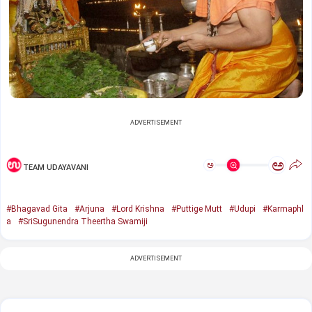
ADVERTISEMENT
ಅ
ಅ
TEAM UDAYAVANI
#Bhagavad Gita
#Arjuna
#Lord Krishna
#Puttige Mutt
#Udupi
#Karmaphl
a
#SriSugunendra Theertha Swamiji
ADVERTISEMENT