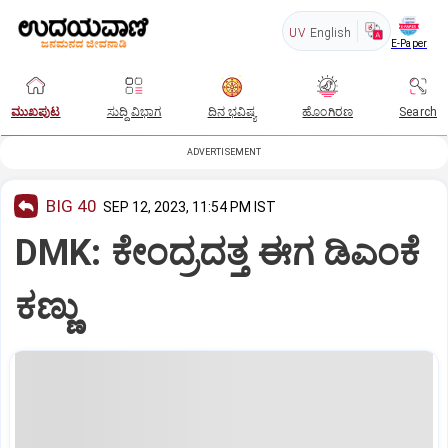
UV
English
E-Paper
ಮುಖಪುಟ
ಸುದ್ದಿ ವಿಭಾಗ
ದಿನ ಭವಿಷ್ಯ
ಹೊಂಗಿರಣ
Search
ADVERTISEMENT
BIG 40
SEP 12, 2023, 11:54 PM IST
DMK: ಕೇಂದ್ರದತ್ತ ಈಗ ಡಿಎಂಕೆ
ಕಣ್ಣು