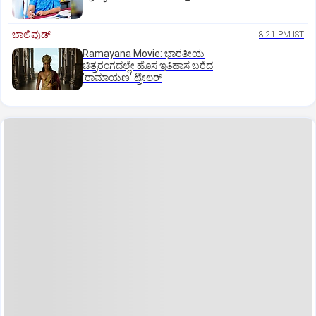
ಬಾಲಿವುಡ್‌
8:21 PM IST
Ramayana Movie: ಭಾರತೀಯ
ಚಿತ್ರರಂಗದಲ್ಲೇ ಹೊಸ ಇತಿಹಾಸ ಬರೆದ
ʼರಾಮಾಯಣʼ ಟ್ರೇಲರ್