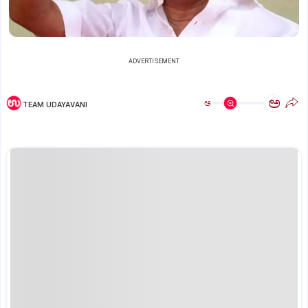
ADVERTISEMENT
ಅ
ಅ
TEAM UDAYAVANI