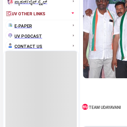
ಫ್ಯಾಶನ್/ಲೈಫ್‌ ಸ್ಟೈಲ್
UV OTHER LINKS
E-PAPER
UV PODCAST
CONTACT US
TEAM UDAYAVANI