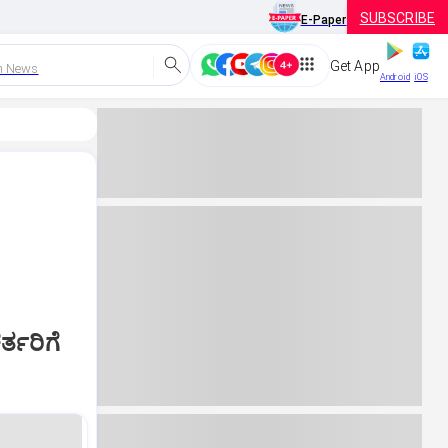
SUBSCRIBE
E-Paper
Get App
h News
Android
iOS
ರ್ತರಿಗೆ