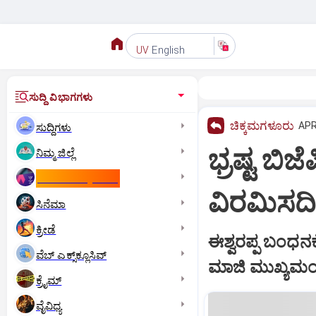
English
UV
ಸುದ್ದಿ ವಿಭಾಗಗಳು
ಚಿಕ್ಕಮಗಳೂರು
APR
ಸುದ್ದಿಗಳು
ಭ್ರಷ್ಟ ಬಿ
ನಿಮ್ಮ ಜಿಲ್ಲೆ
ಕಾಮನ್‌ ವೆಲ್ತ್‌ ಗೇಮ್ಸ್‌
ವಿರಮಿಸದಿ
ಸಿನೆಮಾ
ಕ್ರೀಡೆ
ಈಶ್ವರಪ್ಪ ಬಂಧನಕ್ಕ
ವೆಬ್ ಎಕ್ಸ್‌ಕ್ಲೂಸಿವ್
ಮಾಜಿ ಮುಖ್ಯಮಂತ್ರ
ಕ್ರೈಮ್
ವೈವಿಧ್ಯ