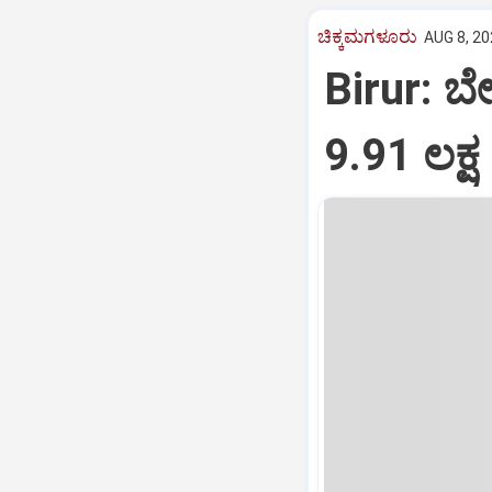
ಚಿಕ್ಕಮಗಳೂರು
AUG 8, 20
Birur: ಬೇ
9.91 ಲಕ್