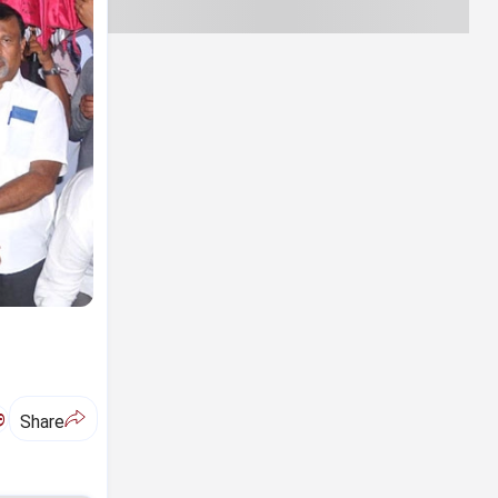
ಅ
Share