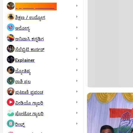
ಇಸ್ರೇಲ್- ಇರಾನ್‌ ಯುದ್ಧ
ಶಿಕ್ಷಣ / ಉದ್ಯೋಗ
ಆರೋಗ್ಯ
ಅನಿವಾಸಿ ಕನ್ನಡಿಗ
ಸೆಲೆಬ್ರಿಟಿ ಕಾರ್ನರ್‌
Explainer
ಜ್ಯೋತಿಷ್ಯ
ರಾಶಿ ಫಲ
ಪುಟಾಣಿ ಪ್ರಪಂಚ
ವೀಡಿಯೊ ಗ್ಯಾಲರಿ
ಫೋಟೋ ಗ್ಯಾಲರಿ
ರೀಲ್ಸ್