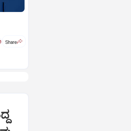
ಅ
Share
ದ್ದ