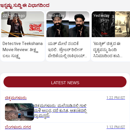
ಇನ್ನಷ್ಟು ಸುದ್ದಿ ಈ ವಿಭಾಗದಿಂದ
22 hours ago
Yesterday
Yesterday
Detective Teekshana
ಯಶ್‌ ಮೇಲೆ ನಂಬಿಕೆ
ʼಟಾಕ್ಸಿಕ್‌ʼ ಚಿತ್ರದ ಈ
Movie Review: ತೀಕ್ಷ್ಣ
ಇರಲಿ.. ಟ್ರೇಲರ್‌ ರಿಲೀಸ್‌
ದೃಶ್ಯವನ್ನು ಹಿಂದಿ
ಬಲು ಸೂಕ್ಷ್ಮ
ವೇದಿಕೆಯಲ್ಲಿ ರಾಕಿಭಾಯ್‌
ಸಿನಿಮಾದಿಂದ ಕಾಪಿ
ಪವರ್‌ ಫುಲ್‌ ಟಾಕ್
ಮಾಡಲಾಗಿದೆ ಎಂದ
ನೆಟ್ಟಿಗರು.!
LATEST NEWS
ಚಿಕ್ಕಮಗಳೂರು
1:22 PM IST
ಚಿಕ್ಕಮಗಳೂರು: ಮಲೆನಾಡಿನಲ್ಲಿ ಗಾಳಿ
ಮಳೆ ಅಬ್ಬರ; ಧರೆ ಕುಸಿತ, ಆತಂಕದಲ್ಲಿ
ಗ್ರಾಮಸ್ಥರು
ಬೆಂಗಳೂರು ನಗರ
1:12 PM IST