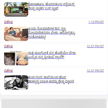
Bengaluru: ಹೊರವರ್ತುಲ ರಸ್ತೆಯಲ್ಲಿ
ಶೀಘ್ರ ಸ್ಮಾರ್ಟ್‌ ಬಸ್‌ ಸ್ಟಾಪ್‌
ವಿಶೇಷ
1:10 PM IST
ಇಂದು ಸೋಮಾರಿಗಳ ದಿನ: ಸ್ವಲ್ಪ
ಸೋಮಾರಿತನವೂ ಬೇಕು, ಆರೋಗ್ಯಕ್ಕೂ,
ಸಂತೋಷಕ್ಕೂ!
ವಿಶೇಷ
12:57 PM IST
ರಾತ್ರಿ ಮಲಗೋಕೆ ನನ್ನ ಹೊಟ್ಟೆಯೇ ಬೇಕು
ಎನ್ನುವ ನನ್ನ ಪ್ರೀತಿಯ ಗ್ಯಾಂಗ್!
ವಿಶೇಷ
12:47 PM IST
ಕಂದ-ಗಂಧ: ಶಾಲೆಯಿಂದ ಹೊರ
ಹಾಕಲ್ಪಟ್ಟ ಬಾಲಕ ಆದದ್ದು ಶ್ರೇಷ್ಠ ವಿಜ್ಞಾನಿ!