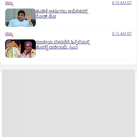
ರಾಜ್ಯ
6:19 AM IST
ಹೂಡಿಕೆ ಆಕರ್ಷಿಸಲು ಅಮೆರಿಕದಲ್ಲಿ
ರೋಡ್‌-ಶೋ
ರಾಜ್ಯ
6:15 AM IST
ರಾಜಕೀಯ ಬೆಳವಣಿಗೆ ಹಿನ್ನೆಲೆಯಲ್ಲಿ
ಹೊರಟ್ಟಿ ರಾಜೀನಾಮೆ: ಸಿಎಂ