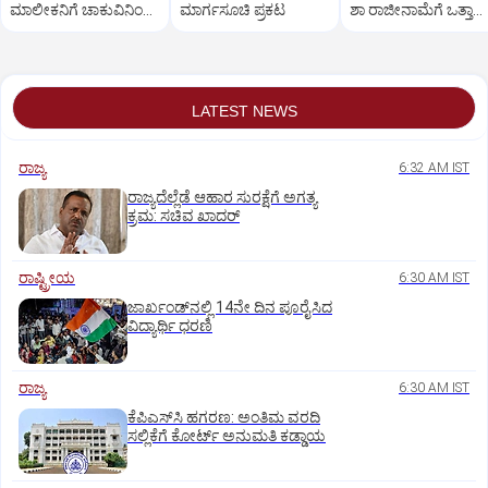
ಮಾಲೀಕನಿಗೆ ಚಾಕುವಿನಿಂದ
ಮಾರ್ಗಸೂಚಿ ಪ್ರಕಟ
ಶಾ ರಾಜೀನಾಮೆಗೆ ಒತ್ತಾಯ
ಇರಿದ ವ್ಯಕ್ತಿ
ಬೃಹತ್ ಪ್ರತಿಭಟನೆ
LATEST NEWS
ರಾಜ್ಯ
6:32 AM IST
ರಾಜ್ಯದೆಲ್ಲೆಡೆ ಆಹಾರ ಸುರಕ್ಷೆಗೆ ಅಗತ್ಯ
ಕ್ರಮ: ಸಚಿವ ಖಾದರ್
ರಾಷ್ಟ್ರೀಯ
6:30 AM IST
ಜಾರ್ಖಂಡ್‌ನಲ್ಲಿ 14ನೇ ದಿನ ಪೂರೈಸಿದ
ವಿದ್ಯಾರ್ಥಿ ಧರಣಿ
ರಾಜ್ಯ
6:30 AM IST
ಕೆಪಿಎಸ್‌ಸಿ ಹಗರಣ: ಅಂತಿಮ ವರದಿ
ಸಲ್ಲಿಕೆಗೆ ಕೋರ್ಟ್‌ ಅನುಮತಿ ಕಡ್ಡಾಯ