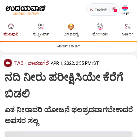
UV
English
E-Paper
ಮುಖಪುಟ
ಸುದ್ದಿ ವಿಭಾಗ
ದಿನ ಭವಿಷ್ಯ
ಹೊಂಗಿರಣ
Search
ADVERTISEMENT
TAB - ದಾವಣಗೆರೆ
APR 1, 2022, 2:55 PM IST
ನದಿ ನೀರು ಪರೀಕ್ಷಿಸಿಯೇ ಕೆರೆಗೆ
ಬಿಡಲಿ
ಏತ ನೀರಾವರಿ ಯೋಜನೆ ಫಲಪ್ರದವಾಗಬೇಕಾದರೆ
ಅವಸರ ಸಲ್ಲ