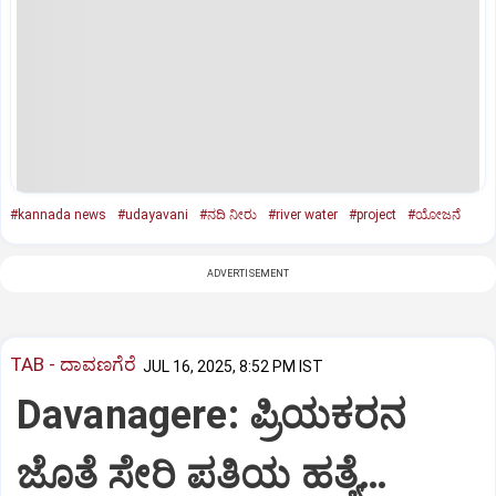
#kannada news
#udayavani
#ನದಿ ನೀರು
#river water
#project
#ಯೋಜನೆ
ADVERTISEMENT
TAB - ದಾವಣಗೆರೆ
JUL 16, 2025, 8:52 PM IST
Davanagere: ಪ್ರಿಯಕರನ
ಜೊತೆ ಸೇರಿ ಪತಿಯ ಹತ್ಯೆ…