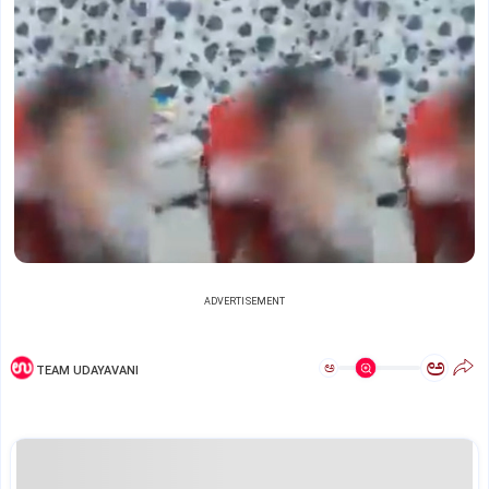
ADVERTISEMENT
ಅ
ಅ
TEAM UDAYAVANI