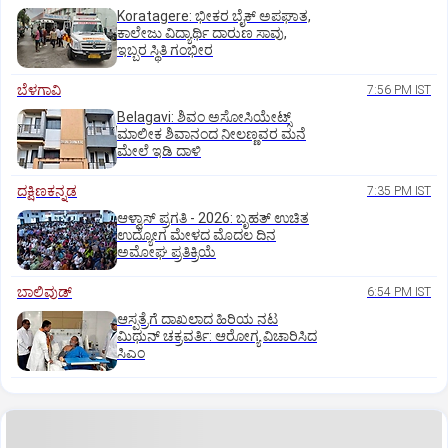
Koratagere: ಭೀಕರ ಬೈಕ್ ಅಪಘಾತ,
ಕಾಲೇಜು ವಿದ್ಯಾರ್ಥಿ ದಾರುಣ ಸಾವು,
ಇಬ್ಬರ ಸ್ಥಿತಿ ಗಂಭೀರ
ಬೆಳಗಾವಿ
7:56 PM IST
Belagavi: ಶಿವಂ ಅಸೋಸಿಯೇಟ್ಸ್
ಮಾಲೀಕ ಶಿವಾನಂದ ನೀಲಣ್ಣವರ ಮನೆ
ಮೇಲೆ ಇಡಿ‌ ದಾಳಿ
ದಕ್ಷಿಣಕನ್ನಡ
7:35 PM IST
ಆಳ್ವಾಸ್‌ ಪ್ರಗತಿ - 2026: ಬೃಹತ್ ಉಚಿತ
ಉದ್ಯೋಗ ಮೇಳದ ಮೊದಲ ದಿನ
ಅಮೋಘ ಪ್ರತಿಕ್ರಿಯೆ
ಬಾಲಿವುಡ್‌
6:54 PM IST
ಆಸ್ಪತ್ರೆಗೆ ದಾಖಲಾದ ಹಿರಿಯ ನಟ
ಮಿಥುನ್ ಚಕ್ರವರ್ತಿ: ಆರೋಗ್ಯ ವಿಚಾರಿಸಿದ
ಸಿಎಂ