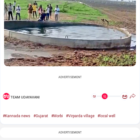
ADVERTISEMENT
ಅ
ಅ
TEAM UDAYAVANI
#Kannada news
#Gujarat
#Morbi
#Virparda village
#local well
ADVERTISEMENT