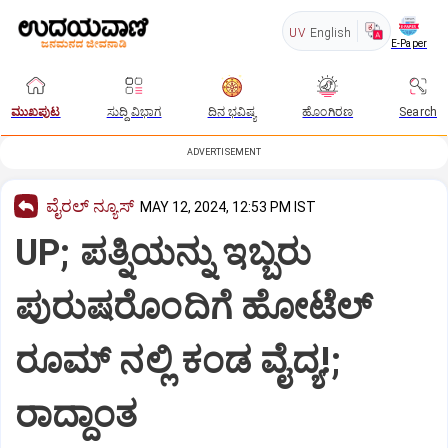
UV
English
E-Paper
ಮುಖಪುಟ
ಸುದ್ದಿ ವಿಭಾಗ
ದಿನ ಭವಿಷ್ಯ
ಹೊಂಗಿರಣ
Search
ADVERTISEMENT
ವೈರಲ್ ನ್ಯೂಸ್
MAY 12, 2024, 12:53 PM IST
UP; ಪತ್ನಿಯನ್ನು ಇಬ್ಬರು
ಪುರುಷರೊಂದಿಗೆ ಹೋಟೆಲ್
ರೂಮ್ ನಲ್ಲಿ ಕಂಡ ವೈದ್ಯ!;
ರಾದ್ದಾಂತ