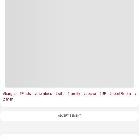
#barges
#Finds
#members
#wife
#family
#doctor
#UP
#hotel Room
#
2 men
ADVERTISEMENT