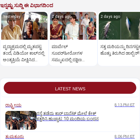
ಇನ್ನಷ್ಟು ಸುದ್ದಿ ಈ ವಿಭಾಗದಿಂದ
Yesterday
2 days ago
2 days ago
ವೃದ್ಧಾಶ್ರಮದಲ್ಲಿ ಮೃತಪಟ್ಟ
ಮಾರ್ವೆಲ್
ಸತ್ತ ಮರಿಯನ್ನು ದಿನಗಟ್ಟ
ತಂದೆ, ವಿಡಿಯೋ ಕಾಲ್‌ನಲ್ಲಿ
ಸೂಪರ್‌ಹೀರೋಗಳ
ಹೊತ್ತು ತಿರುಗಿದ ಡಾಲ್ಫಿನ್‌!
ಅಂತ್ಯಕ್ರಿಯೆ ವೀಕ್ಷಿಸಿದ
ಸಮ್ಮುಖದಲ್ಲಿ ದಕ್ಷಿಣ
ಮಕ್ಕಳು!
ಭಾರತದ ಶೈಲಿಯಲ್ಲಿ
ಟಾಮ್-ಝೆಂಡಾಯಾ
ವಿವಾಹ!
LATEST NEWS
ರಾಷ್ಟ್ರೀಯ
8:13 PM IST
ರಸ್ತೆ ತಡೆದು ಕಾರ್ ಬಾನೆಟ್ ಮೇಲೆ ಕೇಕ್
ಕತ್ತರಿಸಿ ಹುಚ್ಚಾಟ: 10 ಮಂದಿಯ ಬಂಧನ
ತುಮಕೂರು
8:06 PM IST