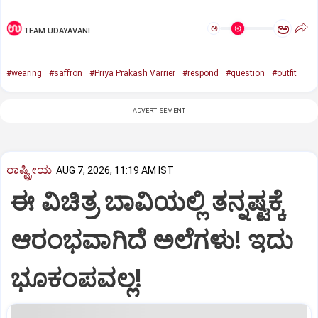
ಅ
ಅ
TEAM UDAYAVANI
#wearing
#saffron
#Priya Prakash Varrier
#respond
#question
#outfit
ADVERTISEMENT
ರಾಷ್ಟ್ರೀಯ
AUG 7, 2026, 11:19 AM IST
ಈ ವಿಚಿತ್ರ ಬಾವಿಯಲ್ಲಿ ತನ್ನಷ್ಟಕ್ಕೆ
ಆರಂಭವಾಗಿದೆ ಅಲೆಗಳು! ಇದು
ಭೂಕಂಪವಲ್ಲ!