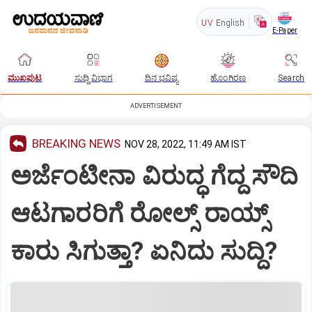
UV
English
E-Paper
ಮುಖಪುಟ
ಸುದ್ದಿ ವಿಭಾಗ
ದಿನ ಭವಿಷ್ಯ
ಹೊಂಗಿರಣ
Search
ADVERTISEMENT
BREAKING NEWS
NOV 28, 2022, 11:49 AM IST
ಅರ್ಜೆಂಟೀನಾ ವಿರುದ್ಧ ಗೆದ್ದ ಸೌದಿ
ಆಟಗಾರರಿಗೆ ರೋಲ್ಸ್ ರಾಯ್ಸ್
ಕಾರು ಸಿಗುತ್ತಾ? ಏನಿದು ಸುದ್ದಿ?