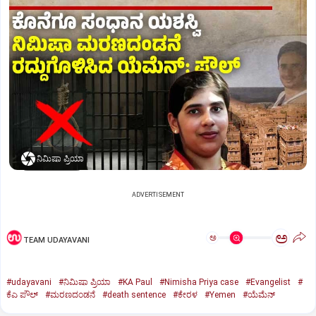
ನಿಮಿಷಾ ಪ್ರಿಯಾ
ADVERTISEMENT
ಅ
ಅ
TEAM UDAYAVANI
#udayavani
#ನಿಮಿಷಾ ಪ್ರಿಯಾ
#KA Paul
#Nimisha Priya case
#Evangelist
#
ಕೆಎ ಪೌಲ್
#ಮರಣದಂಡನೆ
#death sentence
#ಕೇರಳ
#Yemen
#ಯೆಮೆನ್‌