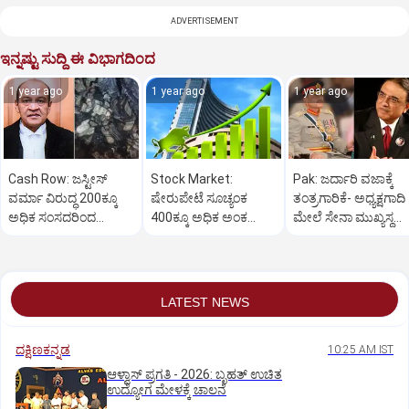
ADVERTISEMENT
ಇನ್ನಷ್ಟು ಸುದ್ದಿ ಈ ವಿಭಾಗದಿಂದ
1 year ago
1 year ago
1 year ago
Cash Row: ಜಸ್ಟೀಸ್‌
Stock Market:
Pak: ಜರ್ದಾರಿ ವಜಾಕ್ಕೆ
ವರ್ಮಾ ವಿರುದ್ಧ 200ಕ್ಕೂ
ಷೇರುಪೇಟೆ ಸೂಚ್ಯಂಕ
ತಂತ್ರಗಾರಿಕೆ- ಅಧ್ಯಕ್ಷಗಾದಿ
ಅಧಿಕ ಸಂಸದರಿಂದ
400ಕ್ಕೂ ಅಧಿಕ ಅಂಕ
ಮೇಲೆ ಸೇನಾ ಮುಖ್ಯಸ್ಥ
ಮಹಾಭಿಯೋಗಕ್ಕೆ
ಜಿಗಿತ-ದಿನಾಂತ್ಯದ
ಮುನೀರ್ ಚಿತ್ತ!
ಕೋರಿಕೆ…
ವಹಿವಾಟು ಅಂತ್ಯ
LATEST NEWS
ದಕ್ಷಿಣಕನ್ನಡ
10:25 AM IST
ಆಳ್ವಾಸ್‌ ಪ್ರಗತಿ - 2026: ಬೃಹತ್ ಉಚಿತ
ಉದ್ಯೋಗ ಮೇಳಕ್ಕೆ ಚಾಲನೆ