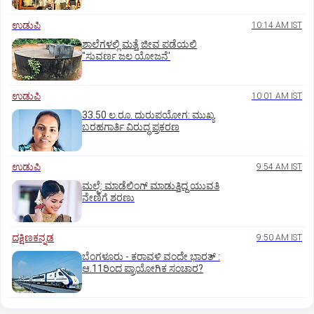
ಉಡುಪಿ
10:14 AM IST
ಶಾಲೆಗಳಲ್ಲಿ ಮತ್ತೆ ಜೀವ ಪಡೆಯಲಿ
"ಸುವರ್ಣ ಜಲ ಯೋಜನೆ'
ಉಡುಪಿ
10:01 AM IST
33.50 ಲ.ರೂ. ದುರುಪಯೋಗ: ಮುಖ್ಯ
ಬರಹಗಾರ್ತಿ ವಿರುದ್ಧ ಪ್ರಕರಣ
ಉಡುಪಿ
9:54 AM IST
ಮಲ್ಪೆ: ಮಾಡೆಲಿಂಗ್ ಮಾಡುತ್ತಿದ್ದ ಯುವತಿ
ನೇಣಿಗೆ ಶರಣು
ದಕ್ಷಿಣಕನ್ನಡ
9:50 AM IST
ಬೆಂಗಳೂರು - ಕರಾವಳಿ ವಂದೇ ಭಾರತ್‌ :
ಆ.11ರಿಂದ ಪ್ರಾಯೋಗಿಕ ಸಂಚಾರ?