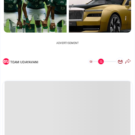
ADVERTISEMENT
ಅ
ಅ
TEAM UDAYAVANI