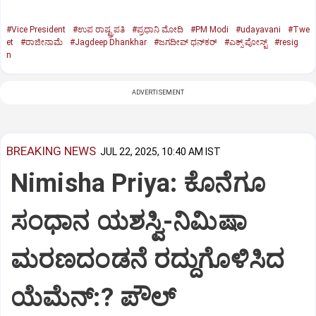
#Vice President
#ಉಪ ರಾಷ್ಟ್ರಪತಿ
#ಪ್ರಧಾನಿ ಮೋದಿ
#PM Modi
#udayavani
#Twe
et
#ರಾಜೀನಾಮೆ
#Jagdeep Dhankhar
#ಜಗದೀಪ್‌ ಧನ್‌ಕರ್‌
#ಎಕ್ಸ್‌ ಪೋಸ್ಟ್
#resig
n
ADVERTISEMENT
BREAKING NEWS
JUL 22, 2025, 10:40 AM IST
Nimisha Priya: ಕೊನೆಗೂ
ಸಂಧಾನ ಯಶಸ್ವಿ-ನಿಮಿಷಾ
ಮರಣದಂಡನೆ ರದ್ದುಗೊಳಿಸಿದ
ಯೆಮೆನ್:? ಪೌಲ್