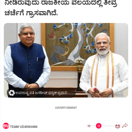
ನೀಡಿರುವುದು ರಾಜಕೀಯ ವಲಯದಲ್ಲಿ ತೀವ್ರ
ಚರ್ಚೆಗೆ ಗ್ರಾಸವಾಗಿದೆ.
ಉಪರಾಷ್ಟ್ರಪತಿ ಜಗದೀಪ್‌ ಧನ್ಕರ್-ಪ್ರಧಾನಿ ಮೋದಿ
ADVERTISEMENT
ಅ
ಅ
TEAM UDAYAVANI