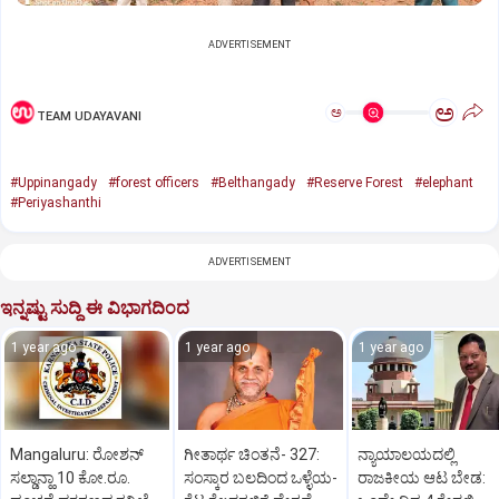
ADVERTISEMENT
ಅ
ಅ
TEAM UDAYAVANI
#Uppinangady
#forest officers
#Belthangady
#Reserve Forest
#elephant
#Periyashanthi
ADVERTISEMENT
ಇನ್ನಷ್ಟು ಸುದ್ದಿ ಈ ವಿಭಾಗದಿಂದ
1 year ago
1 year ago
1 year ago
Mangaluru: ರೋಶನ್‌
ಗೀತಾರ್ಥ ಚಿಂತನೆ- 327:
ನ್ಯಾಯಾಲಯದಲ್ಲಿ
ಸಲ್ಡಾನ್ಹಾ 10 ಕೋ.ರೂ.
ಸಂಸ್ಕಾರ ಬಲದಿಂದ ಒಳ್ಳೆಯ-
ರಾಜಕೀಯ ಆಟ ಬೇಡ: