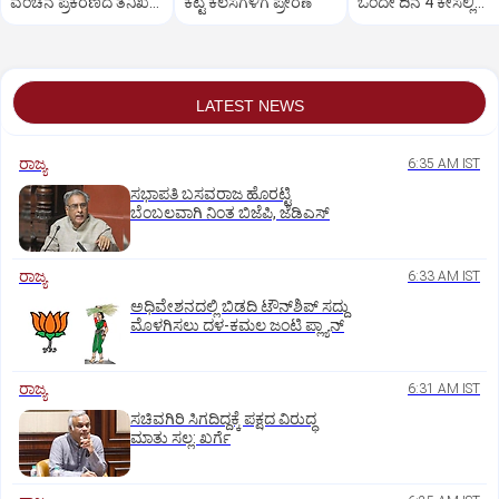
ವಂಚನೆ ಪ್ರಕರಣದ ತನಿಖೆ
ಕೆಟ್ಟ ಕೆಲಸಗಳಿಗೆ ಪ್ರೇರಣೆ
ಒಂದೇ ದಿನ 4 ಕೇಸಲ್ಲಿ
ಸಿಐಡಿಗೆ ವರ್ಗ
ಸುಪ್ರೀಂಕೋರ್ಟ್‌ ಅಭಿಮ
LATEST NEWS
ರಾಜ್ಯ
6:35 AM IST
ಸಭಾಪತಿ ಬಸವರಾಜ ಹೊರಟ್ಟಿ
ಬೆಂಬಲವಾಗಿ ನಿಂತ ಬಿಜೆಪಿ, ಜೆಡಿಎಸ್
ರಾಜ್ಯ
6:33 AM IST
ಅಧಿವೇಶನದಲ್ಲಿ ಬಿಡದಿ ಟೌನ್‌ಶಿಪ್‌ ಸದ್ದು
ಮೊಳಗಿಸಲು ದಳ-ಕಮಲ ಜಂಟಿ ಪ್ಲ್ಯಾನ್‌
ರಾಜ್ಯ
6:31 AM IST
ಸಚಿವಗಿರಿ ಸಿಗದಿದ್ದಕ್ಕೆ ಪಕ್ಷದ ವಿರುದ್ಧ
ಮಾತು ಸಲ್ಲ: ಖರ್ಗೆ