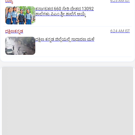
ರಾಜ್ಯ
6:25 AM IST
ಕರ್ನಾಟಕದ 660 ಸೇರಿ ದೇಶದ 13092
ಶಾಲೆಗಳು ಪಿಎಂ ಶ್ರೀ ಶಾಲೆಗೆ ಆಯ್ಕೆ
ದಕ್ಷಿಣಕನ್ನಡ
6:24 AM IST
ದಕ್ಷಿಣ ಕನ್ನಡ ಜಿಲ್ಲೆಯಲ್ಲಿ ಸಾಧಾರಣ ಮಳೆ