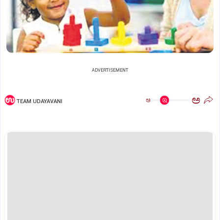
ADVERTISEMENT
ಅ
ಅ
TEAM UDAYAVANI