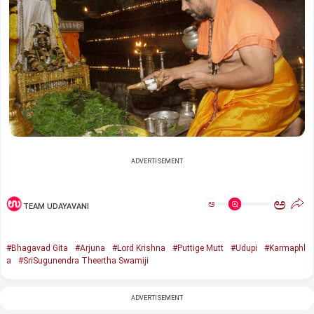
ADVERTISEMENT
ಅ
ಅ
TEAM UDAYAVANI
#Bhagavad Gita
#Arjuna
#Lord Krishna
#Puttige Mutt
#Udupi
#Karmaphl
a
#SriSugunendra Theertha Swamiji
ADVERTISEMENT