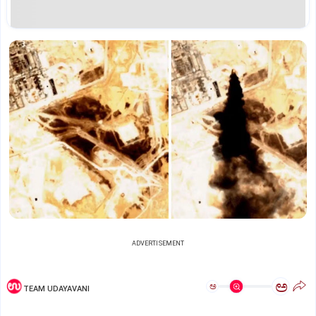
ADVERTISEMENT
ಅ
ಅ
TEAM UDAYAVANI