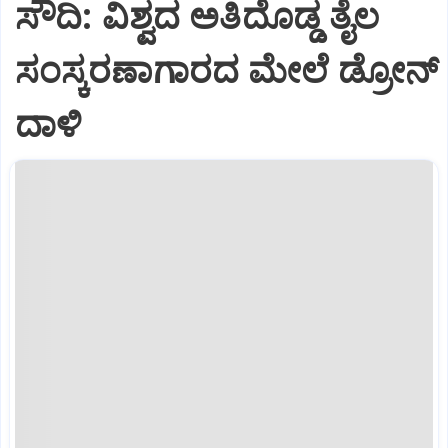
ಸೌದಿ: ವಿಶ್ವದ ಅತಿದೊಡ್ಡ ತೈಲ
ಸಂಸ್ಕರಣಾಗಾರದ ಮೇಲೆ ಡ್ರೋನ್
ದಾಳಿ