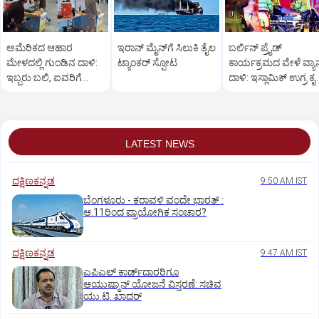
ಅಮೆರಿಕದ ಆಹಾರ
ಇರಾನ್‌ ಮೈನ್‌ಗೆ ಸಿಲುಕಿ ತೈಲ
ಬರ್ಲಿನ್ ಪ್ರೈಡ್
ಮೇಳದಲ್ಲಿ ಗುಂಡಿನ ದಾಳಿ:
ಟ್ಯಾಂಕರ್‌ ಸ್ಫೋಟ
ಕಾರ್ಯಕ್ರಮದ ವೇಳೆ ವ್ಯಾ
ಇಬ್ಬರು ಬಲಿ, ಐವರಿಗೆ
ದಾಳಿ: ಇಸ್ಲಾಮಿಕ್ ಉಗ್ರ ಕೃತ್
ಗಂಭೀರ ಗಾಯ
ಶಂಕೆ
LATEST NEWS
ದಕ್ಷಿಣಕನ್ನಡ
9:50 AM IST
ಬೆಂಗಳೂರು - ಕರಾವಳಿ ವಂದೇ ಭಾರತ್‌ :
ಆ.11ರಿಂದ ಪ್ರಾಯೋಗಿಕ ಸಂಚಾರ?
ದಕ್ಷಿಣಕನ್ನಡ
9:47 AM IST
ಎಪಿಎಲ್‌ ಕಾರ್ಡ್‌ದಾರರಿಗೂ
ಆಯುಷ್ಮಾನ್‌ ಯೋಜನೆ ವಿಸ್ತರಣೆ: ಸಚಿವ
ಯು.ಟಿ. ಖಾದರ್