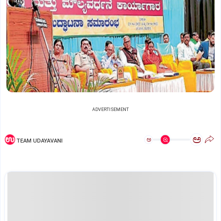
ADVERTISEMENT
ಅ
ಅ
TEAM UDAYAVANI