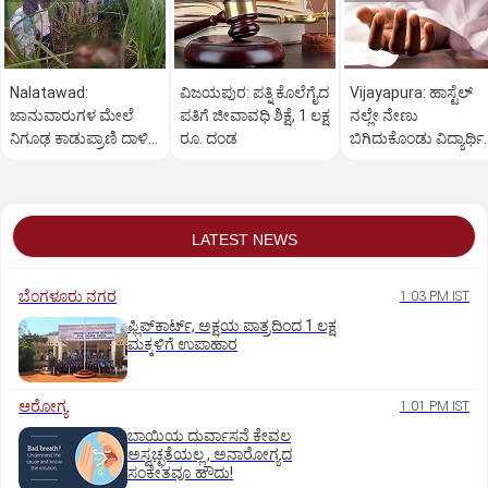
Nalatawad:
ವಿಜಯಪುರ: ಪತ್ನಿ ಕೊಲೆಗೈದ
Vijayapura: ಹಾಸ್ಟೆಲ್
ಜಾನುವಾರುಗಳ ಮೇಲೆ
ಪತಿಗೆ ಜೀವಾವಧಿ ಶಿಕ್ಷೆ, 1 ಲಕ್ಷ
ನಲ್ಲೇ ನೇಣು
ನಿಗೂಢ ಕಾಡುಪ್ರಾಣಿ ದಾಳಿ,
ರೂ. ದಂಡ
ಬಿಗಿದುಕೊಂಡು ವಿದ್ಯಾರ್ಥಿ
ರೈತರಲ್ಲಿ ಆತಂಕ
ಆತ್ಮಹತ್ಯೆ
LATEST NEWS
ಬೆಂಗಳೂರು ನಗರ
1:03 PM IST
ಫ್ಲಿಪ್‌ಕಾರ್ಟ್‌, ಅಕ್ಷಯ ಪಾತ್ರದಿಂದ 1 ಲಕ್ಷ
ಮಕ್ಕಳಿಗೆ ಉಪಾಹಾರ
ಆರೋಗ್ಯ
1:01 PM IST
ಬಾಯಿಯ ದುರ್ವಾಸನೆ ಕೇವಲ
ಅಸ್ವಚ್ಛತೆಯಲ್ಲ , ಅನಾರೋಗ್ಯದ
ಸಂಕೇತವೂ ಹೌದು!