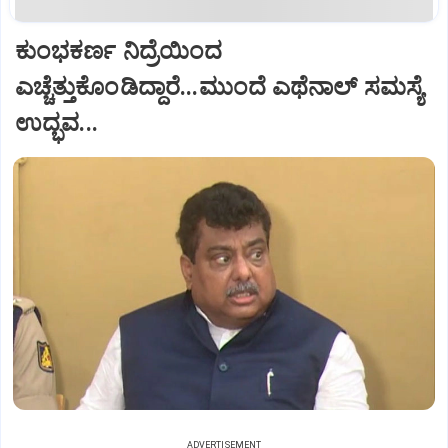
ಕುಂಭಕರ್ಣ ನಿದ್ರೆಯಿಂದ
ಎಚ್ಚೆತ್ತುಕೊಂಡಿದ್ದಾರೆ...ಮುಂದೆ ಎಥೆನಾಲ್ ಸಮಸ್ಯೆ
ಉದ್ಭವ...
ADVERTISEMENT