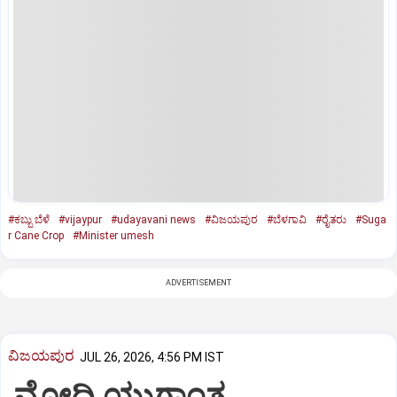
#ಕಬ್ಬು ಬೆಳೆ
#vijaypur
#udayavani news
#ವಿಜಯಪುರ
#ಬೆಳಗಾವಿ
#ರೈತರು
#Suga
r Cane Crop
#Minister umesh
ADVERTISEMENT
ವಿಜಯಪುರ
JUL 26, 2026, 4:56 PM IST
ಮೋದಿ ಯುಗಾಂತ್ಯ