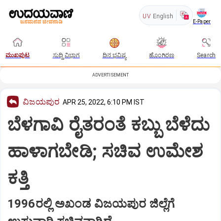
UV
English
E-Paper
ಮುಖಪುಟ
ಸುದ್ದಿ ವಿಭಾಗ
ದಿನ ಭವಿಷ್ಯ
ಹೊಂಗಿರಣ
Search
ADVERTISEMENT
ವಿಜಯಪುರ
APR 25, 2022, 6:10 PM IST
ಬೆಳಗಾವಿ ರೈತರಂತೆ ಕಬ್ಬು ಬೆಳೆದು
ಹಾಳಾಗಬೇಡಿ; ಸಚಿವ ಉಮೇಶ
ಕತ್ತಿ
1996ರಲ್ಲಿ ಅಖಂಡ ವಿಜಯಪುರ ಜಿಲ್ಲೆಗೆ