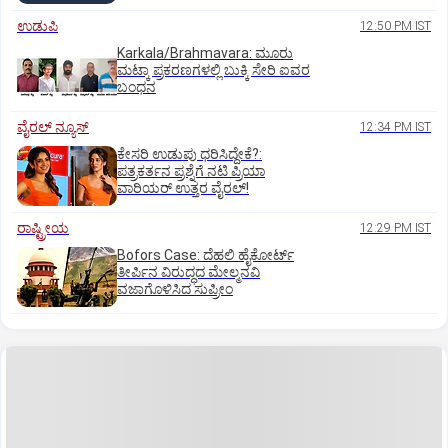
ಉಡುಪಿ
12:50 PM IST
Karkala/Brahmavara: ಮೂರು
ಮಟ್ಕಾ ಪ್ರಕರಣಗಳಲ್ಲಿ ಬುಕ್ಕಿ ಸೇರಿ ಐವರ
ಬಂಧನ
ವೈರಲ್ ನ್ಯೂಸ್
12:34 PM IST
ಕೇಸರಿ ಉಡುಪು ಧರಿಸಿದ್ದೇಕೆ?:
ಪತ್ರಕರ್ತನ ಪ್ರಶ್ನೆಗೆ ನಟಿ ಪ್ರಿಯಾ
ವಾರಿಯರ್ ಉತ್ತರ ವೈರಲ್!
ರಾಷ್ಟ್ರೀಯ
12:29 PM IST
Bofors Case: ದೆಹಲಿ ಹೈಕೋರ್ಟ್‌
ತೀರ್ಪಿನ ವಿರುದ್ಧದ ಮೇಲ್ಮನವಿ
ವಜಾಗೊಳಿಸಿದ ಸುಪ್ರೀಂ