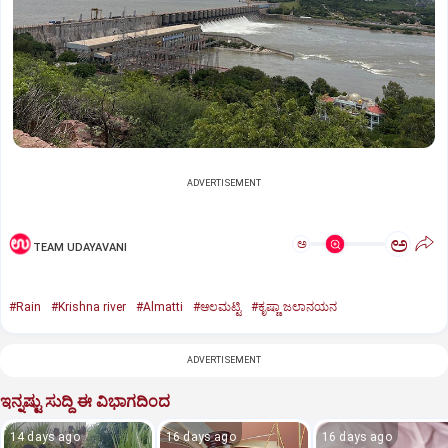
ADVERTISEMENT
ಅ
ಅ
TEAM UDAYAVANI
#Rain
#Krishna river
#Almatti
#ಆಲಮಟ್ಟಿ
#ಕೃಷ್ಣಾ ಜಲಾನಯನ
ADVERTISEMENT
ಇನ್ನಷ್ಟು ಸುದ್ದಿ ಈ ವಿಭಾಗದಿಂದ
14 days ago
16 days ago
16 days ago