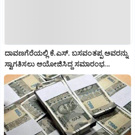
ದಾವಣಗೆರೆಯಲ್ಲಿ ಕೆ.ಎಸ್. ಬಸವಂತಪ್ಪ ಅವರನ್ನು
ಸ್ವಾಗತಿಸಲು ಆಯೋಜಿಸಿದ್ದ ಸಮಾರಂಭ...