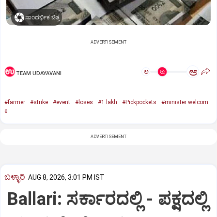
ಸಾಂದರ್ಭಿಕ ಚಿತ್ರ
ADVERTISEMENT
ಅ
ಅ
TEAM UDAYAVANI
#farmer
#strike
#event
#loses
#1 lakh
#Pickpockets
#minister welcom
e
ADVERTISEMENT
ಬಳ್ಳಾರಿ
AUG 8, 2026, 3:01 PM IST
Ballari: ಸರ್ಕಾರದಲ್ಲಿ - ಪಕ್ಷದಲ್ಲಿ