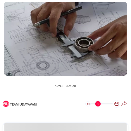
ADVERTISEMENT
ಅ
ಅ
TEAM UDAYAVANI