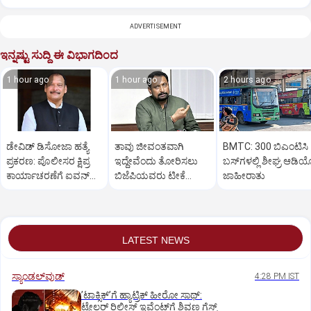
ADVERTISEMENT
ಇನ್ನಷ್ಟು ಸುದ್ದಿ ಈ ವಿಭಾಗದಿಂದ
1 hour ago
1 hour ago
2 hours ago
ಡೇವಿಡ್ ಡಿಸೋಜಾ ಹತ್ಯೆ
ತಾವು ಜೀವಂತವಾಗಿ
BMTC: 300 ಬಿಎಂಟಿಸಿ
ಪ್ರಕರಣ: ಪೊಲೀಸರ ಕ್ಷಿಪ್ರ
ಇದ್ದೇವೆಂದು ತೋರಿಸಲು
ಬಸ್‌ಗಳಲ್ಲಿ ಶೀಘ್ರ ಆಡಿ
ಕಾರ್ಯಾಚರಣೆಗೆ ಐವನ್
ಬಿಜೆಪಿಯವರು ಟೀಕೆ
ಜಾಹೀರಾತು
ಡಿಸೋಜಾ ಶ್ಲಾಘನೆ
ಮಾಡುತ್ತಾರೆ: ಸಚಿವ ಸವದಿ
LATEST NEWS
ಸ್ಯಾಂಡಲ್‌ವುಡ್‌
4:28 PM IST
ʼಟಾಕ್ಸಿಕ್‌ʼಗೆ ಹ್ಯಾಟ್ರಿಕ್‌ ಹೀರೋ ಸಾಥ್:‌
ಟ್ರೇಲರ್‌ ರಿಲೀಸ್‌ ಇವೆಂಟ್‌ಗೆ ಶಿವಣ್ಣ ಗೆಸ್ಟ್