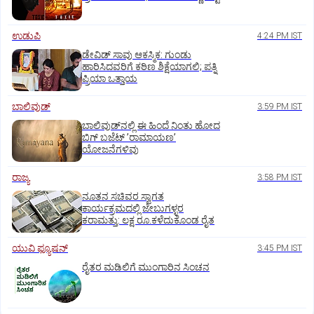
ಉಡುಪಿ
4:24 PM IST
ಡೇವಿಡ್ ಸಾವು ಆಕಸ್ಮಿಕ: ಗುಂಡು
ಹಾರಿಸಿದವರಿಗೆ ಕಠಿಣ ಶಿಕ್ಷೆಯಾಗಲಿ; ಪತ್ನಿ
ಪ್ರಿಯಾ ಒತ್ತಾಯ
ಬಾಲಿವುಡ್‌
3:59 PM IST
ಬಾಲಿವುಡ್‌ನಲ್ಲಿ ಈ ಹಿಂದೆ ನಿಂತು ಹೋದ
ಬಿಗ್‌ ಬಜೆಟ್ ʼರಾಮಾಯಣʼ‌
ಯೋಜನೆಗಳಿವು
ರಾಜ್ಯ
3:58 PM IST
ನೂತನ ಸಚಿವರ ಸ್ವಾಗತ
ಕಾರ್ಯಕ್ರಮದಲ್ಲಿ ಜೇಬುಗಳ್ಳರ
ಕರಾಮತ್ತು: ಲಕ್ಷ ರೂ.ಕಳೆದುಕೊಂಡ ರೈತ
ಯುವಿ ಫ್ಯೂಷನ್
3:45 PM IST
ರೈತರ ಮಡಿಲಿಗೆ ಮುಂಗಾರಿನ ಸಿಂಚನ