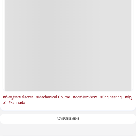
#ಮೆಕ್ಯಾನಿಕಲ್‌ ಕೋರ್ಸ್‌
#Mechanical Course
#ಎಂಜಿನಿಯರಿಂಗ್‌
#Engineering
#ಕನ್ನ
ಡ
#kannada
ADVERTISEMENT