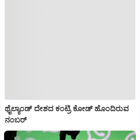
ಥೈಲ್ಯಾಂಡ್ ದೇಶದ ಕಂಟ್ರಿ ಕೋಡ್ ಹೊಂದಿರುವ
ನಂಬರ್‌