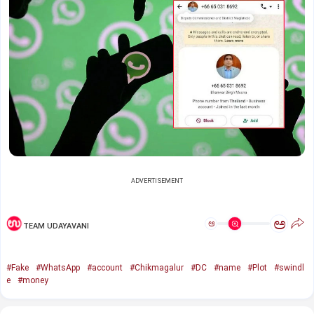
ADVERTISEMENT
ಅ
ಅ
TEAM UDAYAVANI
#Fake
#WhatsApp
#account
#Chikmagalur
#DC
#name
#Plot
#swindl
e
#money