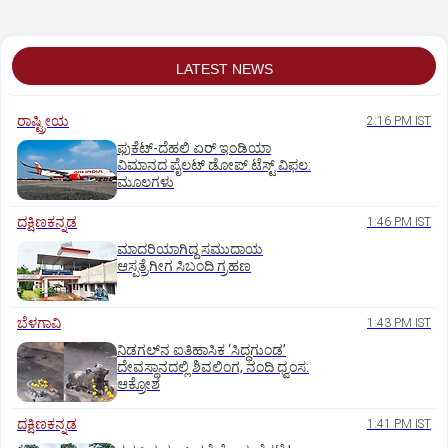
LATEST NEWS
ರಾಷ್ಟ್ರೀಯ
2:16 PM IST
ಫುಕೆಟ್‌-ದೆಹಲಿ ಏರ್‌ ಇಂಡಿಯಾ
ವಿಮಾನದ ಪೈಲಟ್‌ ಡೋಪ್‌ ಟೆಸ್ಟ್‌ ವಿಫಲ:
ಮೂಲಗಳು
ದಕ್ಷಿಣಕನ್ನಡ
1:46 PM IST
ಮಾದರಿಯಾಗಿದ್ದ ಸಮುದಾಯ
ಆಸ್ಪತ್ರೆಗೀಗ ಸಿಬಂದಿ ಗ್ರಹಣ
ಬೆಳಗಾವಿ
1:43 PM IST
ನಿಡಗಲ್‌ನ ಐತಿಹಾಸಿಕ ‘ಸಿದ್ಧಗುಂಡ’
ದೇವಸ್ಥಾನದಲ್ಲಿ ಶಿವಲಿಂಗ, ನಂದಿ ಧ್ವಂಸ:
ಆಕ್ರೋಶ
ದಕ್ಷಿಣಕನ್ನಡ
1:41 PM IST