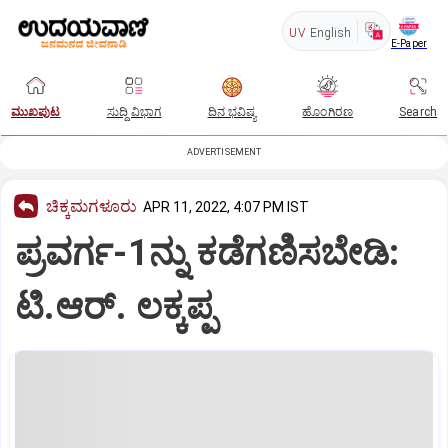
UV
English
E-Paper
ಮುಖಪುಟ
ಸುದ್ದಿ ವಿಭಾಗ
ದಿನ ಭವಿಷ್ಯ
ಹೊಂಗಿರಣ
Search
ADVERTISEMENT
ಚಿಕ್ಕಮಗಳೂರು
APR 11, 2022, 4:07 PM IST
ಪ್ರವರ್ಗ-1ನ್ನು ಕಡೆಗಣಿಸಬೇಡಿ:
ಟಿ.ಆರ್‌. ಲಕ್ಕಪ್ಪ