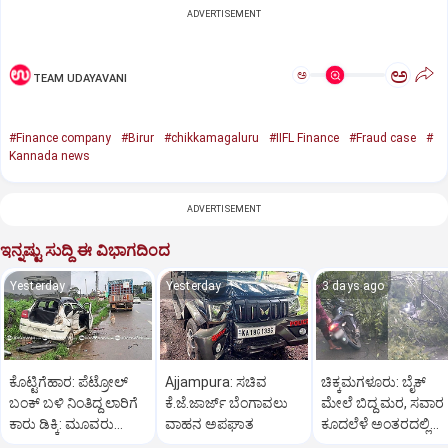
ADVERTISEMENT
ಅ
ಅ
TEAM UDAYAVANI
#Finance company
#Birur
#chikkamagaluru
#IIFL Finance
#Fraud case
#
Kannada news
ADVERTISEMENT
ಇನ್ನಷ್ಟು ಸುದ್ದಿ ಈ ವಿಭಾಗದಿಂದ
Yesterday
Yesterday
3 days ago
ಕೊಟ್ಟಿಗೆಹಾರ: ಪೆಟ್ರೋಲ್
Ajjampura: ಸಚಿವ
ಚಿಕ್ಕಮಗಳೂರು: ಬೈಕ್
ಬಂಕ್ ಬಳಿ ನಿಂತಿದ್ದ ಲಾರಿಗೆ
ಕೆ.ಜೆ.ಜಾರ್ಜ್ ಬೆಂಗಾವಲು
ಮೇಲೆ ಬಿದ್ದ ಮರ, ಸವಾರ
ಕಾರು ಡಿಕ್ಕಿ: ಮೂವರು
ವಾಹನ ಅಪಘಾತ
ಕೂದಲೆಳೆ ಅಂತರದಲ್ಲಿ
ಸ್ಥಳದಲ್ಲೇ ಸಾವು
ಪಾರು