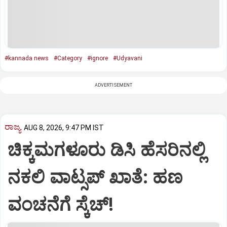
#kannada news
#Category
#ignore
#Udyavani
ADVERTISEMENT
ರಾಜ್ಯ
AUG 8, 2026, 9:47 PM IST
ಚಿಕ್ಕಮಗಳೂರು ಡಿಸಿ ಹೆಸರಿನಲ್ಲಿ
ನಕಲಿ ವಾಟ್ಸಪ್ ಖಾತೆ: ಹಣ
ವಂಚನೆಗೆ ಸ್ಕೆಚ್!