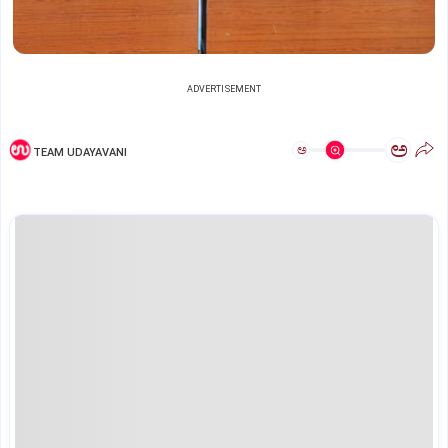
ADVERTISEMENT
ಅ
ಅ
TEAM UDAYAVANI