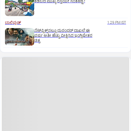
ಕಡಬದ ಮುಖ್ಯ ರಸ್ತೆಯೇ ಸಂತೆಕಟ್ಟೆ !
ಬಾಲಿವುಡ್‌
1:29 PM IST
ನೆಟ್‌ಫ್ಲಿಕ್ಸ್‌ನಲ್ಲೂ ಧುರಂಧರ್‌ ದಾಖಲೆ:ಈ
ವರ್ಷ ಅತೀ ಹೆಚ್ಚು ವೀಕ್ಷಿಸಿದ ಇಂಗ್ಲಿಷೇತರ
ಚಿತ್ರ