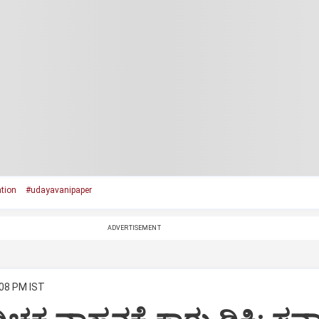
ation
#udayavanipaper
ADVERTISEMENT
:08 PM IST