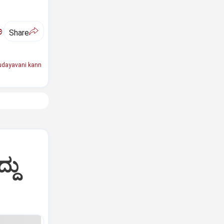
ಅ
Share
udayavani kann
್ದು