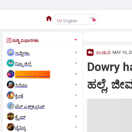
English
UV
ಸುದ್ದಿ ವಿಭಾಗಗಳು
ಉಡುಪಿ
MAY 16, 2
ಸುದ್ದಿಗಳು
Dowry ha
ನಿಮ್ಮ ಜಿಲ್ಲೆ
ಕಾಮನ್‌ ವೆಲ್ತ್‌ ಗೇಮ್ಸ್‌
ಹಲ್ಲೆ, ಜೀ
ಸಿನೆಮಾ
ಕ್ರೀಡೆ
ವೆಬ್ ಎಕ್ಸ್‌ಕ್ಲೂಸಿವ್
ಕ್ರೈಮ್
ವೈವಿಧ್ಯ