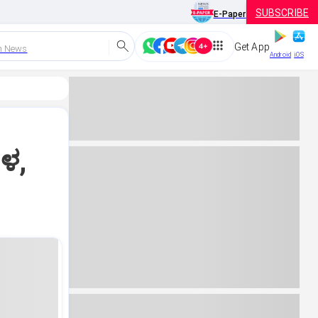
SUBSCRIBE
E-Paper
Get App
h News
Android
iOS
ುಳ,