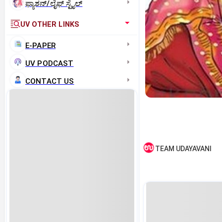
ಫ್ಯಾಶನ್/ಲೈಫ್‌ ಸ್ಟೈಲ್
UV OTHER LINKS
E-PAPER
UV PODCAST
CONTACT US
TEAM UDAYAVANI