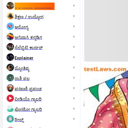
ಇಸ್ರೇಲ್- ಇರಾನ್‌ ಯುದ್ಧ
ಶಿಕ್ಷಣ / ಉದ್ಯೋಗ
ಆರೋಗ್ಯ
ಅನಿವಾಸಿ ಕನ್ನಡಿಗ
ಸೆಲೆಬ್ರಿಟಿ ಕಾರ್ನರ್‌
Explainer
ಜ್ಯೋತಿಷ್ಯ
ರಾಶಿ ಫಲ
ಪುಟಾಣಿ ಪ್ರಪಂಚ
ವೀಡಿಯೊ ಗ್ಯಾಲರಿ
ಫೋಟೋ ಗ್ಯಾಲರಿ
ರೀಲ್ಸ್