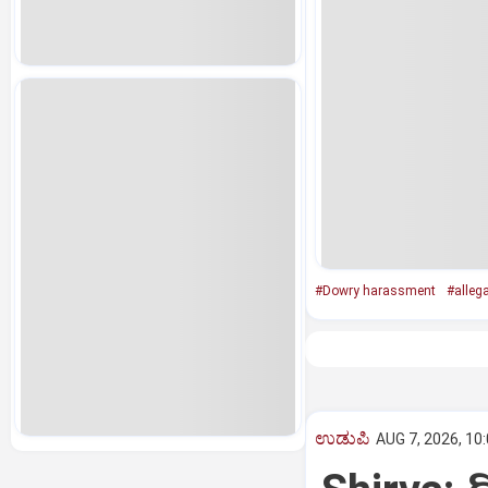
#Dowry harassment
#alleg
ಉಡುಪಿ
AUG 7, 2026, 10