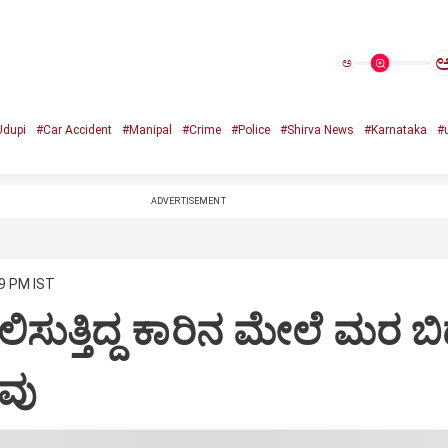
ಅ
Udupi
#Car Accident
#Manipal
#Crime
#Police
#Shirva News
#Karnataka
#
ADVERTISEMENT
29 PM IST
ಿಸುತ್ತಿದ್ದ ಕಾರಿನ ಮೇಲೆ ಮರ ಬಿದ
ವು