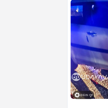
ಘಟನಾ ಸ್ಥಳ