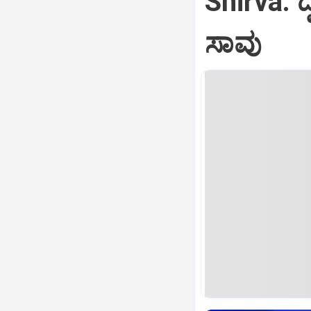
Shirva: ದ್
ಸಾವು