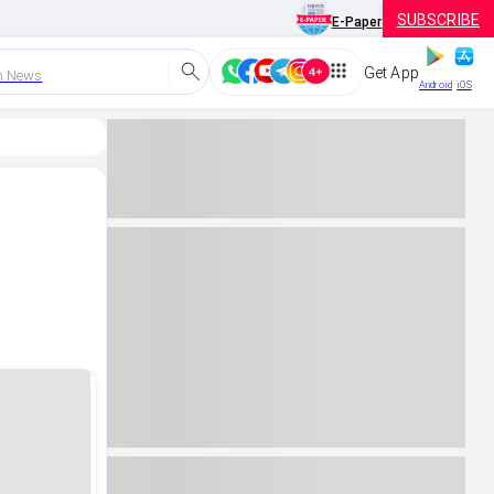
SUBSCRIBE
E-Paper
Get App
h News
Android
iOS