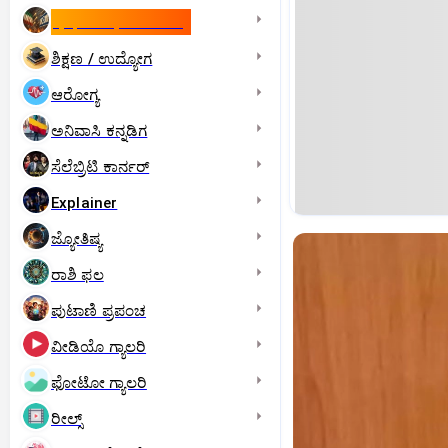
ಇಸ್ರೇಲ್- ಇರಾನ್‌ ಯುದ್ಧ
ಶಿಕ್ಷಣ / ಉದ್ಯೋಗ
ಆರೋಗ್ಯ
ಅನಿವಾಸಿ ಕನ್ನಡಿಗ
ಸೆಲೆಬ್ರಿಟಿ ಕಾರ್ನರ್‌
Explainer
ಜ್ಯೋತಿಷ್ಯ
ರಾಶಿ ಫಲ
ಪುಟಾಣಿ ಪ್ರಪಂಚ
ವೀಡಿಯೊ ಗ್ಯಾಲರಿ
ಫೋಟೋ ಗ್ಯಾಲರಿ
ರೀಲ್ಸ್