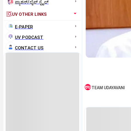
ಫ್ಯಾಶನ್/ಲೈಫ್‌ ಸ್ಟೈಲ್
UV OTHER LINKS
E-PAPER
UV PODCAST
CONTACT US
TEAM UDAYAVANI