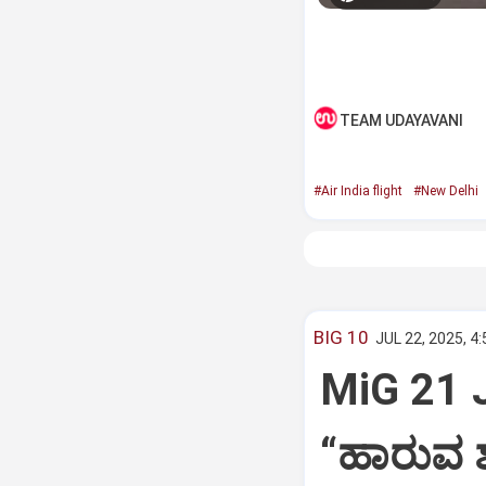
TEAM UDAYAVANI
#Air India flight
#New Delhi
BIG 10
JUL 22, 2025, 4
MiG 21 
“ಹಾರುವ ಶ