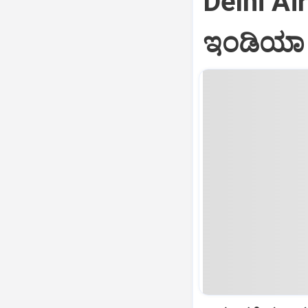
Delhi Air
ಇಂಡಿಯಾ ವ