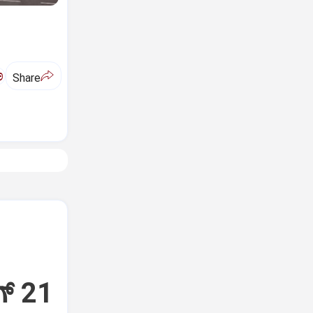
ಅ
Share
್‌ 21