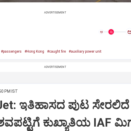
ADVERTISEMENT
ಅ
#passengers
#Hong Kong
#caught fire
#auxiliary power unit
ADVERTISEMENT
:50 PM IST
Jet: ಇತಿಹಾಸದ ಪುಟ ಸೇರಲಿದೆ
ವಪಟ್ಟಿಗೆ ಕುಖ್ಯಾತಿಯ IAF ಮಿಗ