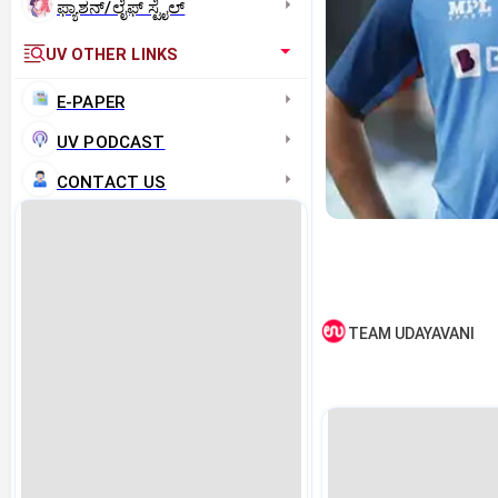
ಫ್ಯಾಶನ್/ಲೈಫ್‌ ಸ್ಟೈಲ್
UV OTHER LINKS
E-PAPER
UV PODCAST
CONTACT US
TEAM UDAYAVANI