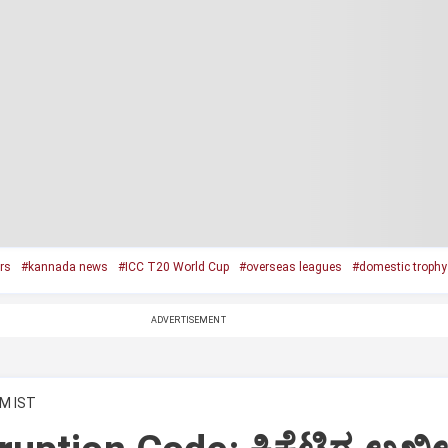
rs
#kannada news
#ICC T20 World Cup
#overseas leagues
#domestic trophy
ADVERTISEMENT
PM IST