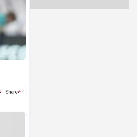
ಅ
Share