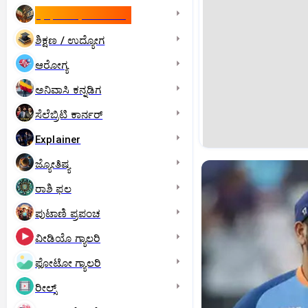
ಇಸ್ರೇಲ್- ಇರಾನ್‌ ಯುದ್ಧ
ಶಿಕ್ಷಣ / ಉದ್ಯೋಗ
ಆರೋಗ್ಯ
ಅನಿವಾಸಿ ಕನ್ನಡಿಗ
ಸೆಲೆಬ್ರಿಟಿ ಕಾರ್ನರ್‌
Explainer
ಜ್ಯೋತಿಷ್ಯ
ರಾಶಿ ಫಲ
ಪುಟಾಣಿ ಪ್ರಪಂಚ
ವೀಡಿಯೊ ಗ್ಯಾಲರಿ
ಫೋಟೋ ಗ್ಯಾಲರಿ
ರೀಲ್ಸ್