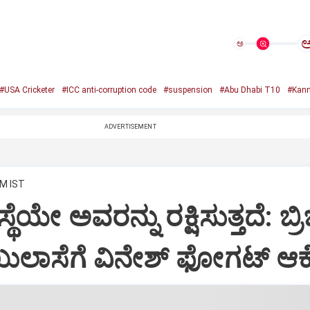
ಅ
#USA Cricketer
#ICC anti-corruption code
#suspension
#Abu Dhabi T10
#Kan
ADVERTISEMENT
PM IST
ಥೆಯೇ ಅವರನ್ನು ರಕ್ಷಿಸುತ್ತದೆ: ಬ್ರ
ುಲಾಸೆಗೆ ವಿನೇಶ್ ಫೋಗಟ್ ಆಕ