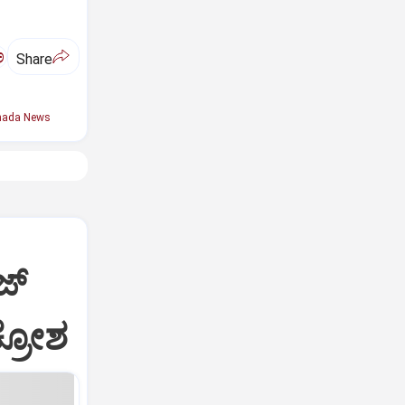
ಅ
Share
nada News
ಿಜ್
್ರೋಶ