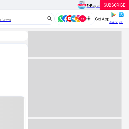
SUBSCRIBE
E-Paper
Get App
h News
Android
iOS