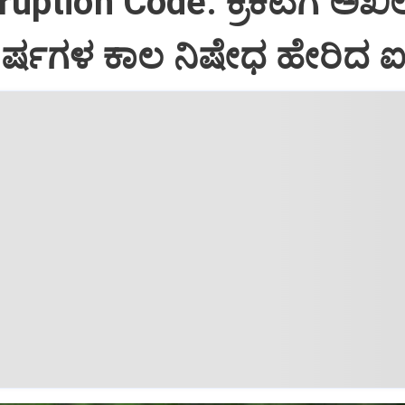
uption Code: ಕ್ರಿಕೆಟಿಗ ಅಖಿಲ
8 ವರ್ಷಗಳ ಕಾಲ ನಿಷೇಧ ಹೇರಿದ ಐ