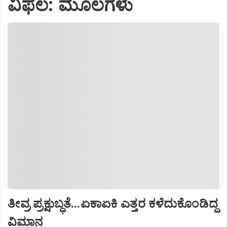
ವಿಫಲ: ಮೂಲಗಳು
ತೀವ್ರ ಪ್ರಕ್ಷುಬ್ಧತೆ...ಏಕಾಏಕಿ ಎತ್ತರ ಕಳೆದುಕೊಂಡಿದ್ದ
ವಿಮಾನ