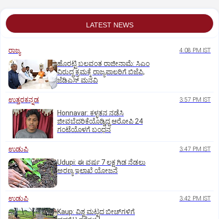
LATEST NEWS
ರಾಜ್ಯ
4:08 PM IST
ಹೊರಟ್ಟಿ ಬಲವಂತ ರಾಜೀನಾಮೆ: ಸಿಎಂ
ವಿರುದ್ಧ ಕ್ರಮಕ್ಕೆ ರಾಜ್ಯಪಾಲರಿಗೆ ಬಿಜೆಪಿ,
ಜೆಡಿಎಸ್ ಮನವಿ
ಉತ್ತರಕನ್ನಡ
3:57 PM IST
Honnavar: ಕಳ್ಳತನ ನಡೆಸಿ
ಜೀವಬೆದರಿಕೆಯೊಡ್ಡಿದ್ದ ಆರೋಪಿ 24
ಗಂಟೆಯೊಳಗೆ ಬಂಧನ
ಉಡುಪಿ
3:47 PM IST
Udupi: ಈ ವರ್ಷ 7 ಲಕ್ಷ ಗಿಡ ನೆಡಲು
ಅರಣ್ಯ ಇಲಾಖೆ ಯೋಜನೆ
ಉಡುಪಿ
3:42 PM IST
Kaup: ವಿಶ್ವ ಮಟ್ಟದ ಬೀಚ್‌ಗಳಿಗೆ