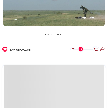
ADVERTISEMENT
ಅ
ಅ
TEAM UDAYAVANI