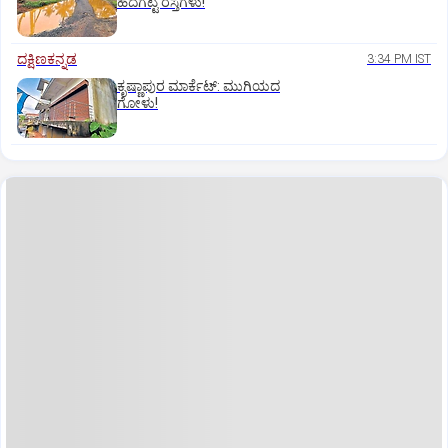
ಹದಗೆಟ್ಟ ರಸ್ತೆಗಳು!
ದಕ್ಷಿಣಕನ್ನಡ
3:34 PM IST
ಕೃಷ್ಣಾಪುರ ಮಾರ್ಕೆಟ್‌: ಮುಗಿಯದ
ಗೋಳು!