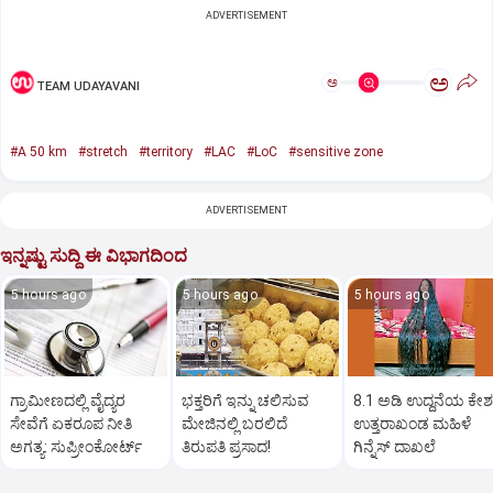
ADVERTISEMENT
ಅ
ಅ
TEAM UDAYAVANI
#A 50 km
#stretch
#territory
#LAC
#LoC
#sensitive zone
ADVERTISEMENT
ಇನ್ನಷ್ಟು ಸುದ್ದಿ ಈ ವಿಭಾಗದಿಂದ
5 hours ago
5 hours ago
5 hours ago
ಗ್ರಾಮೀಣದಲ್ಲಿ ವೈದ್ಯರ
ಭಕ್ತರಿಗೆ ಇನ್ನು ಚಲಿಸುವ
8.1 ಅಡಿ ಉದ್ದನೆಯ ಕೇಶ
ಸೇವೆಗೆ ಏಕರೂಪ ನೀತಿ
ಮೇಜಿನಲ್ಲಿ ಬರಲಿದೆ
ಉತ್ತರಾಖಂಡ ಮಹಿಳೆ
ಅಗತ್ಯ: ಸುಪ್ರೀಂಕೋರ್ಟ್‌
ತಿರುಪತಿ ಪ್ರಸಾದ!
ಗಿನ್ನೆಸ್‌ ದಾಖಲೆ