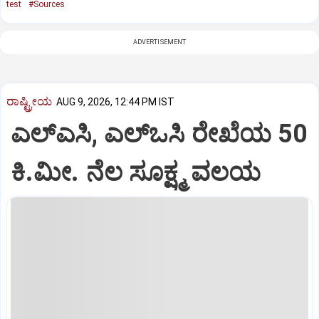
test
#Sources
ADVERTISEMENT
ರಾಷ್ಟ್ರೀಯ
AUG 9, 2026, 12:44 PM IST
ಎಲ್‌ಎಸಿ, ಎಲ್‌ಒಸಿ ರೇಖೆಯ 50
ಕಿ.ಮೀ. ನೆಲ ಸೂಕ್ಷ್ಮ ವಲಯ