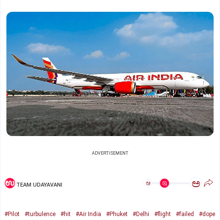
ADVERTISEMENT
ಅ
ಅ
TEAM UDAYAVANI
#Pilot
#turbulence
#hit
#Air India
#Phuket
#Delhi
#flight
#failed
#dope