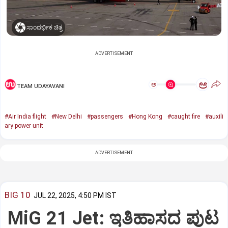
ಸಾಂದರ್ಭಿಕ ಚಿತ್ರ
ADVERTISEMENT
ಅ
ಅ
TEAM UDAYAVANI
#Air India flight
#New Delhi
#passengers
#Hong Kong
#caught fire
#auxili
ary power unit
ADVERTISEMENT
BIG 10
JUL 22, 2025, 4:50 PM IST
MiG 21 Jet: ಇತಿಹಾಸದ ಪುಟ