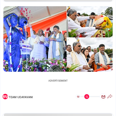
ADVERTISEMENT
ಅ
ಅ
TEAM UDAYAVANI