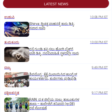
LATEST NEWS
ಉಡುಪಿ
10:08 PM IST
Shirva: ದ್ವಿಚಕ್ರ ವಾಹನಕ್ಕೆ ಕಾರು ಢಿಕ್ಕಿ;
ಸವಾರ ಸಾವು
ತುಮಕೂರು
10:00 PM IST
ರಸ್ತೆ ಗುಂಡಿ ತಪ್ಪಿಸಲು ಹೋಗಿ ಬೈಕ್‌ಗೆ
ಲಾರಿ ಡಿಕ್ಕಿ, ನವವಿವಾಹಿತೆ ಸ್ಥಳದಲ್ಲೇ ಸಾವು
ರಾಜ್ಯ
9:49 PM IST
ಶಿವಮೊಗ್ಗ : ಕೈಕೈ ಮಿಲಾಯಿಸಿದ ಕಾಂಗ್ರೆಸ್
ಕಾರ್ಯಕರ್ತರು, ಕುರ್ಚಿಗಳು ಪುಡಿಪುಡಿ
ದಕ್ಷಿಣಕನ್ನಡ
9:17 PM IST
RAIN: ದ.ಕ ಜಿಲ್ಲೆಯ ನಾಲ್ಕು ತಾಲೂಕುಗಳ
ಶಾಲಾ – ಕಾಲೇಜಿಗೆ ಶನಿವಾರ (ಆ.08)
ರಜೆ ಘೋಷಣೆ