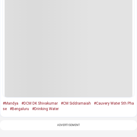
#Mandya
#DCM DK Shivakumar
#CM Siddramaiah
#Cauvery Water 5th Pha
se
#Bengaluru
#Drinking Water
ADVERTISEMENT