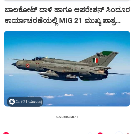
ಬಾಲಕೋಟ್‌ ದಾಳಿ ಹಾಗೂ ಆಪರೇಶನ್‌ ಸಿಂದೂರ
ಕಾರ್ಯಾಚರಣೆಯಲ್ಲಿ MiG 21 ಮುಖ್ಯ ಪಾತ್ರ...
ಮಿಗ್‌ 21 ಯುಗಾಂತ್ಯ
ADVERTISEMENT