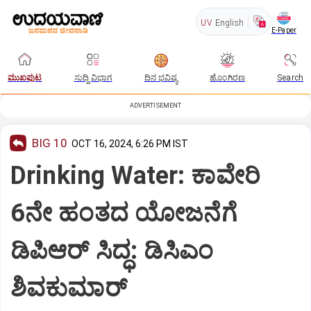
UV
English
E-Paper
ಮುಖಪುಟ
ಸುದ್ದಿ ವಿಭಾಗ
ದಿನ ಭವಿಷ್ಯ
ಹೊಂಗಿರಣ
Search
ADVERTISEMENT
BIG 10
OCT 16, 2024, 6:26 PM IST
Drinking Water: ಕಾವೇರಿ
6ನೇ ಹಂತದ ಯೋಜನೆಗೆ
ಡಿಪಿಆರ್‌ ಸಿದ್ಧ: ಡಿಸಿಎಂ
ಶಿವಕುಮಾರ್‌