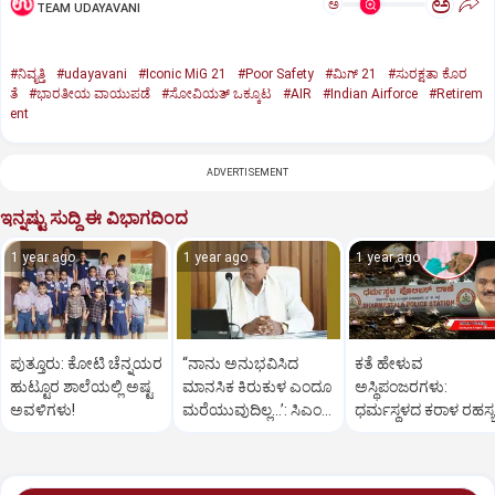
ಅ
ಅ
TEAM UDAYAVANI
#ನಿವೃತ್ತಿ
#udayavani
#Iconic MiG 21
#Poor Safety
#ಮಿಗ್‌ 21
#ಸುರಕ್ಷತಾ ಕೊರ
ತೆ
#ಭಾರತೀಯ ವಾಯುಪಡೆ
#ಸೋವಿಯತ್‌ ಒಕ್ಕೂಟ
#AIR
#Indian Airforce
#Retirem
ent
ADVERTISEMENT
ಇನ್ನಷ್ಟು ಸುದ್ದಿ ಈ ವಿಭಾಗದಿಂದ
1 year ago
1 year ago
1 year ago
ಪುತ್ತೂರು: ಕೋಟಿ ಚೆನ್ನಯರ
“ನಾನು ಅನುಭವಿಸಿದ
ಕತೆ ಹೇಳುವ
ಹುಟ್ಟೂರ ಶಾಲೆಯಲ್ಲಿ ಅಷ್ಟ
ಮಾನಸಿಕ ಕಿರುಕುಳ ಎಂದೂ
ಅಸ್ಥಿಪಂಜರಗಳು:
ಅವಳಿಗಳು!
ಮರೆಯುವುದಿಲ್ಲ…’: ಸಿಎಂ
ಧರ್ಮಸ್ಥಳದ‌ ಕರಾಳ ರಹಸ್ಯ
ಸಿದ್ದರಾಮಯ್ಯ
ತೆರೆದಿಡಲಿದೆಯೇ ಡಿಎನ್
ಪರೀಕ್ಷೆ?