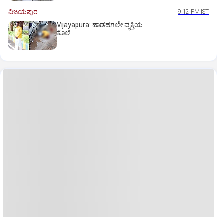
ವಿಜಯಪುರ
9:12 PM IST
Vijayapura: ಹಾಡಹಗಲೇ ವ್ಯಕ್ತಿಯ
ಕೊಲೆ