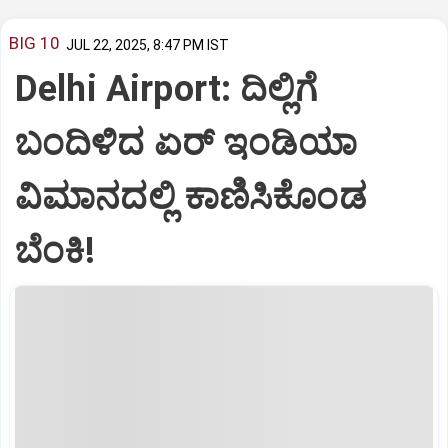
BIG 10
JUL 22, 2025, 8:47 PM IST
Delhi Airport: ದಿಲ್ಲಿಗೆ
ಬಂದಿಳಿದ ಏರ್‌ ಇಂಡಿಯಾ
ವಿಮಾನದಲ್ಲಿ ಕಾಣಿಸಿಕೊಂಡ
ಬೆಂಕಿ!