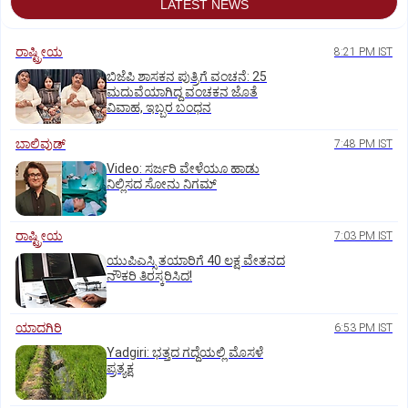
LATEST NEWS
ರಾಷ್ಟ್ರೀಯ
8:21 PM IST
ಬಿಜೆಪಿ ಶಾಸಕನ ಪುತ್ರಿಗೆ ವಂಚನೆ: 25
ಮದುವೆಯಾಗಿದ್ದ ವಂಚಕನ ಜೊತೆ
ವಿವಾಹ, ಇಬ್ಬರ ಬಂಧನ
ಬಾಲಿವುಡ್‌
7:48 PM IST
‌Video: ಸರ್ಜರಿ ವೇಳೆಯೂ ಹಾಡು
ನಿಲ್ಲಿಸದ ಸೋನು ನಿಗಮ್
ರಾಷ್ಟ್ರೀಯ
7:03 PM IST
ಯುಪಿಎಸ್ಸಿ ತಯಾರಿಗೆ 40 ಲಕ್ಷ ವೇತನದ
ನೌಕರಿ ತಿರಸ್ಕರಿಸಿದ!
ಯಾದಗಿರಿ
6:53 PM IST
Yadgiri: ಭತ್ತದ ಗದ್ದೆಯಲ್ಲಿ ಮೊಸಳೆ
ಪ್ರತ್ಯಕ್ಷ