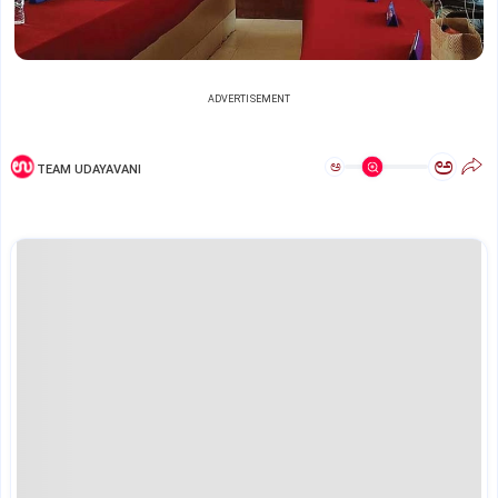
ADVERTISEMENT
ಅ
ಅ
TEAM UDAYAVANI