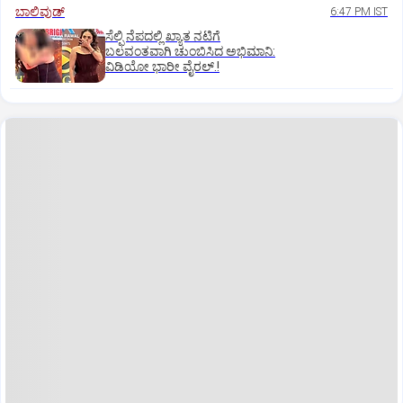
ಬಾಲಿವುಡ್‌
6:47 PM IST
ಸೆಲ್ಫಿ ನೆಪದಲ್ಲಿ ಖ್ಯಾತ ನಟಿಗೆ
ಬಲವಂತವಾಗಿ ಚುಂಬಿಸಿದ ಅಭಿಮಾನಿ:
ವಿಡಿಯೋ ಭಾರೀ ವೈರಲ್.!