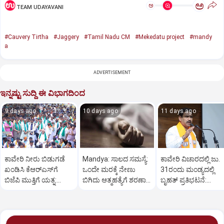
ಅ
ಅ
TEAM UDAYAVANI
#Cauvery Tirtha
#Jaggery
#Tamil Nadu CM
#Mekedatu project
#mandy
a
ADVERTISEMENT
ಇನ್ನಷ್ಟು ಸುದ್ದಿ ಈ ವಿಭಾಗದಿಂದ
9 days ago
10 days ago
11 days ago
ಕಾವೇರಿ ನೀರು ಬಿಡುಗಡೆ
Mandya: ಸಾಲದ ಸಮಸ್ಯೆ:
ಕಾವೇರಿ ವಿಚಾರದಲ್ಲಿ ಜು.
ಖಂಡಿಸಿ ಕೆಆರ್‌ಎಸ್‌ಗೆ
ಒಂದೇ ಮರಕ್ಕೆ ನೇಣು
31ರಂದು ಮಂಡ್ಯದಲ್ಲಿ
ಬಿಜೆಪಿ ಮುತ್ತಿಗೆ ಯತ್ನ:
ಬಿಗಿದು ಆತ್ಮಹತ್ಯೆಗೆ ಶರಣಾದ
ಬೃಹತ್ ಪ್ರತಿಭಟನೆ:
ಬಿಎಸ್ ವೈ ನೇತೃತ್ವ
ದಂಪತಿ
ವಿಜಯೇಂದ್ರ