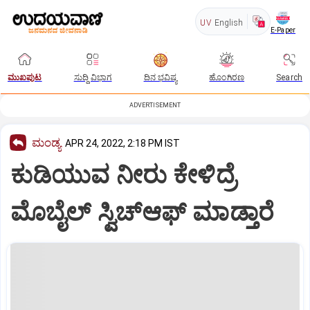
UV
English
E-Paper
ಮುಖಪುಟ
ಸುದ್ದಿ ವಿಭಾಗ
ದಿನ ಭವಿಷ್ಯ
ಹೊಂಗಿರಣ
Search
ADVERTISEMENT
ಮಂಡ್ಯ
APR 24, 2022, 2:18 PM IST
ಕುಡಿಯುವ ನೀರು ಕೇಳಿದ್ರೆ
ಮೊಬೈಲ್‌ ಸ್ವಿಚ್‌ಆಫ್ ಮಾಡ್ತಾರೆ