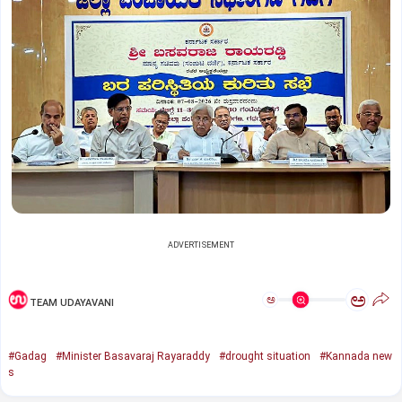
ADVERTISEMENT
ಅ
ಅ
TEAM UDAYAVANI
#Gadag
#Minister Basavaraj Rayaraddy
#drought situation
#Kannada new
s