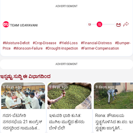
ADVERTISEMENT
ಅ
ಅ
TEAM UDAYAVANI
#Moisture-Deficit
#Crop-Disease
#Yield-Loss
#Financial-Distress
#Bumper-
Price
#Monsoon-Failure
#Drought-Inspection
#Farmer-Compensation
ADVERTISEMENT
ಇನ್ನಷ್ಟು ಸುದ್ದಿ ಈ ವಿಭಾಗದಿಂದ
5 days ago
5 days ago
9 days ago
ಗದಗ-ಬೆಟಗೇರಿ
ಇಳುವರಿ ಭಾರಿ ಕುಸಿತ:
Rona: ಶೌಚಾಲಯ
ನಗರಸಭೆಯ 21 ಕಾಂಗ್ರೆಸ್
ಮುಗಿಲ ಮುಟ್ಟಿದ ಹೆಸರು
ಸ್ವಚ್ಛಗೊಳಿಸಿದ ತಾ.ಪಂ. ಇ
ಸದಸ್ಯರಿಂದ ಸಾಮೂಹಿಕ
ಬೇಳೆ ಬೆಲೆ!
ಸ್ವಚ್ಛತಾ ಜಾಗೃತಿಗೆ