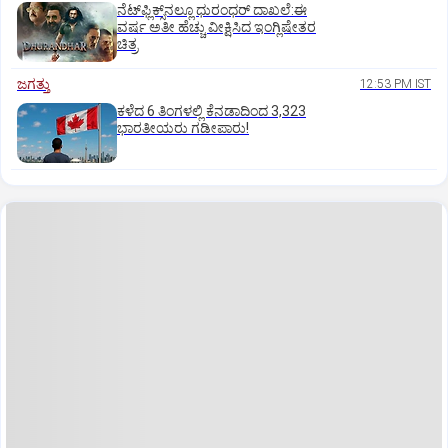
ನೆಟ್‌ಫ್ಲಿಕ್ಸ್‌ನಲ್ಲೂ ಧುರಂಧರ್‌ ದಾಖಲೆ:ಈ
ವರ್ಷ ಅತೀ ಹೆಚ್ಚು ವೀಕ್ಷಿಸಿದ ಇಂಗ್ಲಿಷೇತರ
ಚಿತ್ರ
ಜಗತ್ತು
12:53 PM IST
ಕಳೆದ 6 ತಿಂಗಳಲ್ಲಿ ಕೆನಡಾದಿಂದ 3,323
ಭಾರತೀಯರು ಗಡೀಪಾರು!