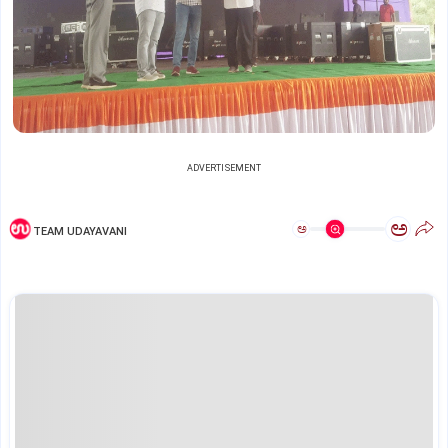
ADVERTISEMENT
ಅ
ಅ
TEAM UDAYAVANI