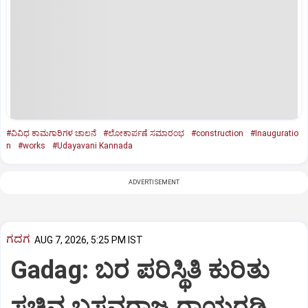
#ವಿವಿಧ ಕಾಮಗಾರಿಗಳ ಚಾಲನೆ
#ಲೋಕಾರ್ಪಣೆ ಸಮಾರಂಭ
#construction
#Inauguratio
n
#works
#Udayavani Kannada
ADVERTISEMENT
ಗದಗ
AUG 7, 2026, 5:25 PM IST
Gadag: ಬರ ಪರಿಸ್ಥಿತಿ ಕುರಿತು
ಸಚಿವ ಬಸವರಾಜ ರಾಯರಡ್ಡಿ