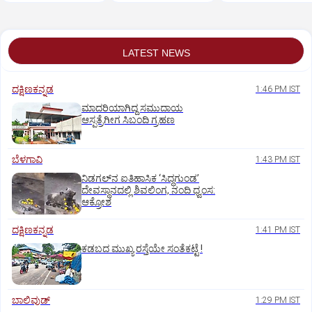
ರಾಜೀನಾಮೆ!
ಸಾರ್ವಜನಿಕರ ಪ್ರಶಂಸೆ
LATEST NEWS
ದಕ್ಷಿಣಕನ್ನಡ
1:46 PM IST
ಮಾದರಿಯಾಗಿದ್ದ ಸಮುದಾಯ
ಆಸ್ಪತ್ರೆಗೀಗ ಸಿಬಂದಿ ಗ್ರಹಣ
ಬೆಳಗಾವಿ
1:43 PM IST
ನಿಡಗಲ್‌ನ ಐತಿಹಾಸಿಕ ‘ಸಿದ್ಧಗುಂಡ’
ದೇವಸ್ಥಾನದಲ್ಲಿ ಶಿವಲಿಂಗ, ನಂದಿ ಧ್ವಂಸ:
ಆಕ್ರೋಶ
ದಕ್ಷಿಣಕನ್ನಡ
1:41 PM IST
ಕಡಬದ ಮುಖ್ಯ ರಸ್ತೆಯೇ ಸಂತೆಕಟ್ಟೆ !
ಬಾಲಿವುಡ್‌
1:29 PM IST