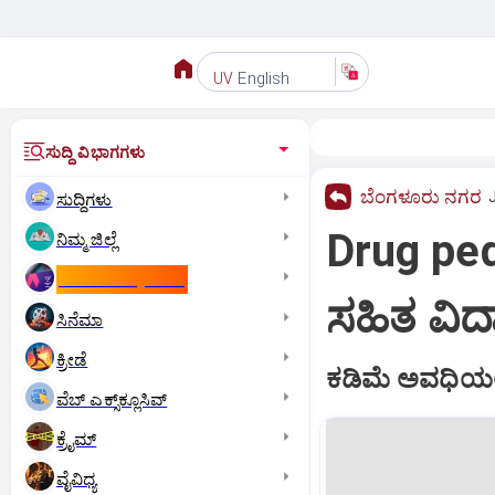
English
UV
ಸುದ್ದಿ ವಿಭಾಗಗಳು
ಬೆಂಗಳೂರು ನಗರ
ಸುದ್ದಿಗಳು
Drug pedd
ನಿಮ್ಮ ಜಿಲ್ಲೆ
ಕಾಮನ್‌ ವೆಲ್ತ್‌ ಗೇಮ್ಸ್‌
ಸಹಿತ ವಿದ್ಯ
ಸಿನೆಮಾ
ಕ್ರೀಡೆ
ಕಡಿಮೆ ಅವಧಿಯಲ್ಲಿ
ವೆಬ್ ಎಕ್ಸ್‌ಕ್ಲೂಸಿವ್
ಕ್ರೈಮ್
ವೈವಿಧ್ಯ