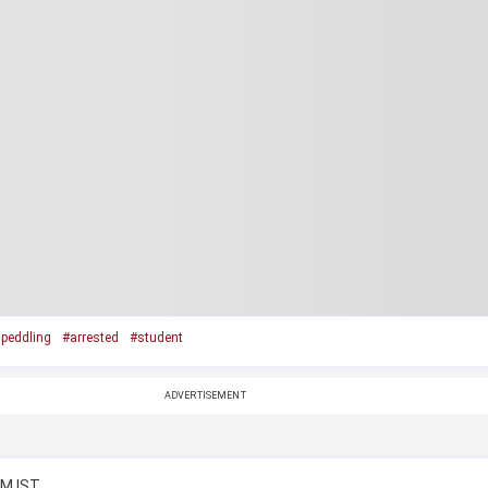
 peddling
#arrested
#student
ADVERTISEMENT
AM IST