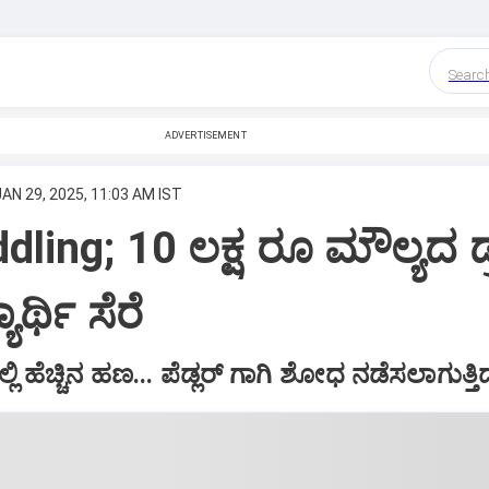
Searc
ADVERTISEMENT
JAN 29, 2025, 11:03 AM IST
ling; 10 ಲಕ್ಷ ರೂ ಮೌಲ್ಯದ ಡ್ರಗ
ಾರ್ಥಿ ಸೆರೆ
 ಹೆಚ್ಚಿನ ಹಣ... ಪೆಡ್ಲರ್‌ ಗಾಗಿ ಶೋಧ ನಡೆಸಲಾಗುತ್ತಿದೆ