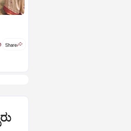
ಅ
Share
ಬರು