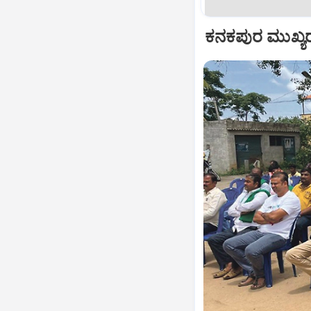
ಕನಕಪುರ ಮುಖ್ಯರ