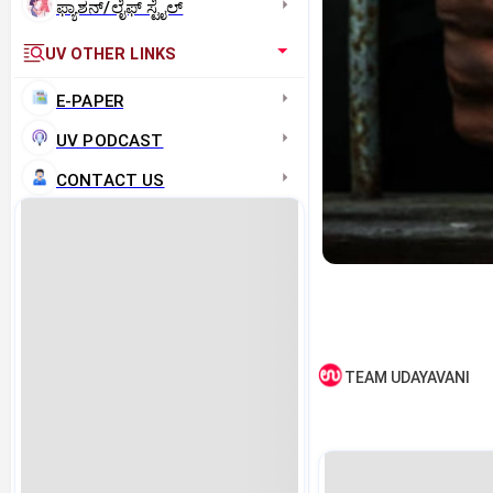
ಫ್ಯಾಶನ್/ಲೈಫ್‌ ಸ್ಟೈಲ್
UV OTHER LINKS
E-PAPER
UV PODCAST
CONTACT US
TEAM UDAYAVANI