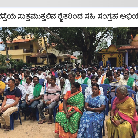
ಸ್ತೆಯ ಸುತ್ತಮುತ್ತಲಿನ ರೈತರಿಂದ ಸಹಿ ಸಂಗ್ರಹ ಅಭ