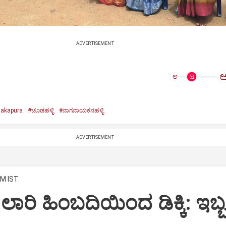
ADVERTISEMENT
ಅ
akapura
#ಚೂಡಹಳ್ಳಿ
#ನಾಗನಾಯಕನಹಳ್ಳಿ
ADVERTISEMENT
AM IST
್‌ಗೆ ಲಾರಿ ಹಿಂಬದಿಯಿಂದ ಡಿಕ್ಕಿ: ಇಬ್