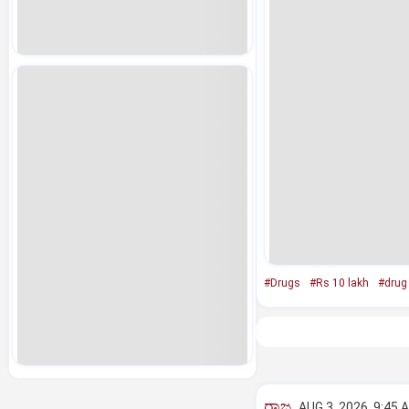
#Drugs
#Rs 10 lakh
#drug
ರಾಜ್ಯ
AUG 3, 2026, 9:45 