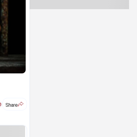
ಅ
Share