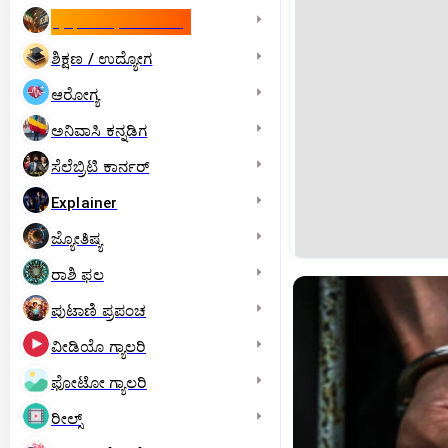
ಇಸ್ರೇಲ್- ಇರಾನ್‌ ಯುದ್ಧ
ಶಿಕ್ಷಣ / ಉದ್ಯೋಗ
ಆರೋಗ್ಯ
ಅನಿವಾಸಿ ಕನ್ನಡಿಗ
ಸೆಲೆಬ್ರಿಟಿ ಕಾರ್ನರ್‌
Explainer
ಜ್ಯೋತಿಷ್ಯ
ರಾಶಿ ಫಲ
ಪುಟಾಣಿ ಪ್ರಪಂಚ
ವೀಡಿಯೊ ಗ್ಯಾಲರಿ
ಫೋಟೋ ಗ್ಯಾಲರಿ
ರೀಲ್ಸ್