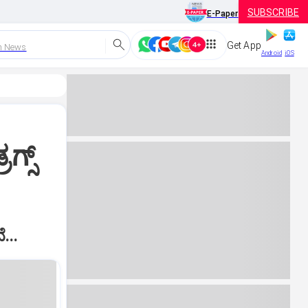
SUBSCRIBE
E-Paper
Get App
h News
Android
iOS
್ಸ್‌
...