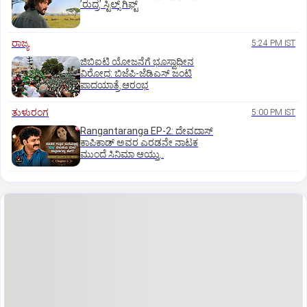
ʼರುದ್ರʼ ಸ್ಟಿಲ್ಸ್‌ ಗಿಫ್ಟ್
ರಾಜ್ಯ
5:24 PM IST
ಜಿಬಿಐಟಿ ಯೋಜನೆಗೆ ಭೂಸ್ವಾಧೀನ
ವಿರೋಧ: ಬಿಜೆಪಿ-ಜೆಡಿಎಸ್‌ ಜಂಟಿ
ಪಾದಯಾತ್ರೆ ಆರಂಭ
ತುಳುರಂಗ
5:00 PM IST
Rangantaranga EP-2: ದೇವದಾಸ್
ಕಾಪಿಕಾಡ್‌ ಅವರ ಎರಡನೇ ನಾಟಕ
ಮುಂದೆ ಸಿನಿಮಾ ಆಯ್ತು..