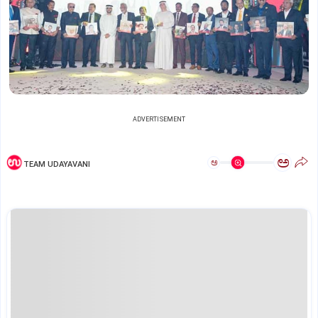
ADVERTISEMENT
ಅ
ಅ
TEAM UDAYAVANI