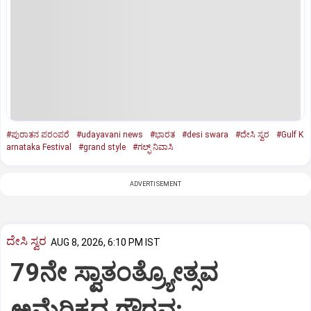
#ಪುರಾತನ ಪರಂಪರೆ
#udayavani news
#ಭಾರತ
#desi swara
#ದೇಸಿ ಸ್ವರ
#Gulf K
arnataka Festival
#grand style
#ಗಲ್ಫ್‌ ನಿವಾಸಿ
ADVERTISEMENT
ದೇಸಿ ಸ್ವರ
AUG 8, 2026, 6:10 PM IST
79ನೇ ಸ್ವಾತಂತ್ರ್ಯೋತ್ಸವ
ಅಮೆರಿಕದ ಗೌರವ: