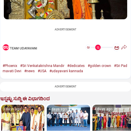
ADVERTISEMENT
ಅ
ಅ
TEAM UDAYAVANI
#Phoenix
#Sri Venkatakrishna Mandir
#dedicates
#golden crown
#Sri Pad
mavati Devi
#news
#USA
#udayavani kannada
ADVERTISEMENT
ಇನ್ನಷ್ಟು ಸುದ್ದಿ ಈ ವಿಭಾಗದಿಂದ
3 days ago
4 days ago
4 days ago