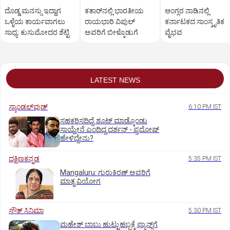
ದೊಡ್ಡ ಮನಸ್ಸು ಇದ್ದಾಗ
ಕತಾರ್‌ನಲ್ಲಿ ಭಾರತೀಯ
ಆಂಗ್ಲರ ನಾಡಿನಲ್ಲಿ
ಒಳ್ಳೆಯ ಕಾರ್ಯವಾಗಲು
ರಾಯಭಾರಿ ವಿಪುಲ್‌
ಕರ್ನಾಟಕದ ಸಾಂಸ್ಕೃತಿಕ‌
ಸಾಧ್ಯ: ಕುಸುಮೋದರ ಶೆಟ್ಟಿ
ಅವರಿಗೆ ಬೀಳ್ಕೊಡುಗೆ
ವೈಭವ
LATEST NEWS
ಸ್ಯಾಂಡಲ್‌ವುಡ್‌
6:10 PM IST
ಸಹಕರಿಸದಿದ್ರೆ ಶೂಟ್‌ ಮಾಡ್ಕೊಂಡು
ಸಾಯ್ತೇನೆ ಎಂದಿದ್ದ ದರ್ಶನ್‌ - ಪ್ರದೋಷ್‌
ಹೇಳಿದ್ದೇನು?
ದಕ್ಷಿಣಕನ್ನಡ
5:35 PM IST
Mangaluru: ಗುರುಕಿರಣ್ ಅವರಿಗೆ
ಮಾತೃ ವಿಯೋಗ
ಸೌತ್‌ ಸಿನಿಮಾ
5:30 PM IST
ಮಹೇಶ್‌ ಬಾಬು ಹುಟ್ಟುಹಬ್ಬಕ್ಕೆ ಫ್ಯಾನ್ಸ್‌ಗೆ