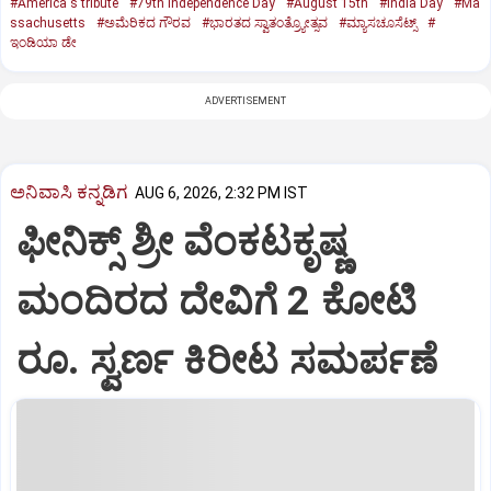
#America's tribute
#79th Independence Day
#August 15th
#India Day
#Ma
ssachusetts
#ಅಮೆರಿಕದ ಗೌರವ
#ಭಾರತದ ಸ್ವಾತಂತ್ರ್ಯೋತ್ಸವ
#ಮ್ಯಾಸಚೂಸೆಟ್ಸ್‌
#
ಇಂಡಿಯಾ ಡೇ
ADVERTISEMENT
ಅನಿವಾಸಿ ಕನ್ನಡಿಗ
AUG 6, 2026, 2:32 PM IST
ಫೀನಿಕ್ಸ್ ಶ್ರೀ ವೆಂಕಟಕೃಷ್ಣ
ಮಂದಿರದ ದೇವಿಗೆ 2 ಕೋಟಿ
ರೂ. ಸ್ವರ್ಣ ಕಿರೀಟ ಸಮರ್ಪಣೆ