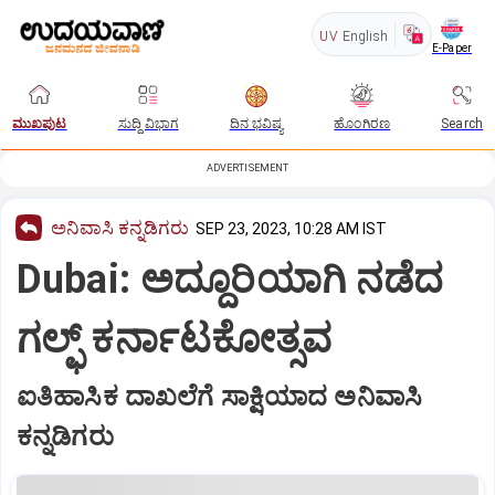
UV
English
E-Paper
ಮುಖಪುಟ
ಸುದ್ದಿ ವಿಭಾಗ
ದಿನ ಭವಿಷ್ಯ
ಹೊಂಗಿರಣ
Search
ADVERTISEMENT
ಅನಿವಾಸಿ ಕನ್ನಡಿಗರು
SEP 23, 2023, 10:28 AM IST
Dubai: ಅದ್ದೂರಿಯಾಗಿ ನಡೆದ
ಗಲ್ಫ್ ಕರ್ನಾಟಕೋತ್ಸವ
ಐತಿಹಾಸಿಕ ದಾಖಲೆಗೆ ಸಾಕ್ಷಿಯಾದ ಅನಿವಾಸಿ
ಕನ್ನಡಿಗರು