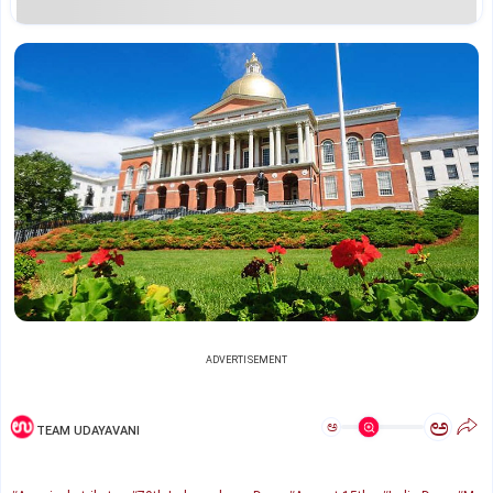
ADVERTISEMENT
ಅ
ಅ
TEAM UDAYAVANI