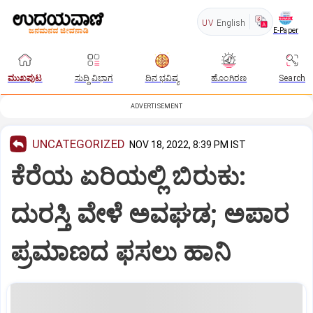
UV
English
E-Paper
ಮುಖಪುಟ
ಸುದ್ದಿ ವಿಭಾಗ
ದಿನ ಭವಿಷ್ಯ
ಹೊಂಗಿರಣ
Search
ADVERTISEMENT
UNCATEGORIZED
NOV 18, 2022, 8:39 PM IST
ಕೆರೆಯ ಏರಿಯಲ್ಲಿ ಬಿರುಕು:
ದುರಸ್ತಿ ವೇಳೆ ಅವಘಡ; ಅಪಾರ
ಪ್ರಮಾಣದ ಫಸಲು ಹಾನಿ