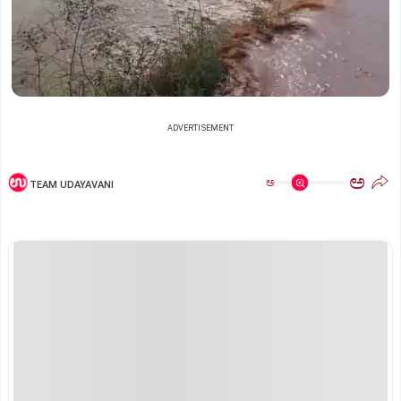
ADVERTISEMENT
ಅ
ಅ
TEAM UDAYAVANI