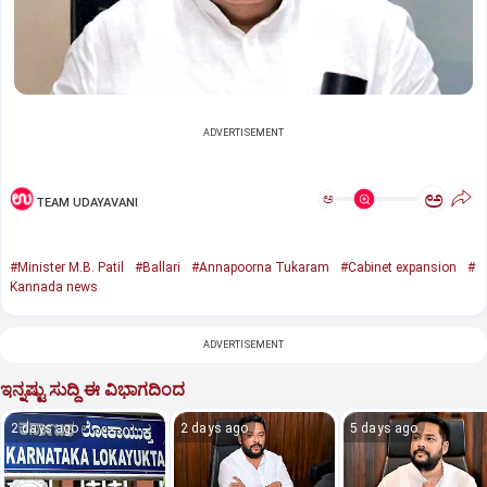
ADVERTISEMENT
ಅ
ಅ
TEAM UDAYAVANI
#Minister M.B. Patil
#Ballari
#Annapoorna Tukaram
#Cabinet expansion
#
Kannada news
ADVERTISEMENT
ಇನ್ನಷ್ಟು ಸುದ್ದಿ ಈ ವಿಭಾಗದಿಂದ
2 days ago
2 days ago
5 days ago