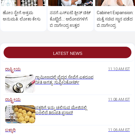
ಹೋಂ ಸ್ಟೇಗೆ ಅಕ್ರಮ
ನನಗೆ ಎಸ್ಐಟಿ ಕ್ಲೀನ್ ಚಿಟ್
Cabinet Expansion:
ಅನುಮತಿ: ಲೋಕಾ ಕೇಸು
ಕೊಟ್ಟಿದೆ…: ಆರೋಪಗಳಿಗೆ
ಮತ್ತೆ ಸಚಿವ ಸ್ಥಾನ ಪಡೆದ
ಬಿ ನಾಗೇಂದ್ರ ಉತ್ತರ
ಬಿ.ನಾಗೇಂದ್ರ
LATEST NEWS
ರಾಷ್ಟ್ರೀಯ
11:10 AM IST
ಗ್ರಾಮೀಣದಲ್ಲಿ ವೈದ್ಯರ ಸೇವೆಗೆ ಏಕರೂಪ
ನೀತಿ ಅಗತ್ಯ: ಸುಪ್ರೀಂಕೋರ್ಟ್‌
ರಾಷ್ಟ್ರೀಯ
11:08 AM IST
ಭಕ್ತರಿಗೆ ಇನ್ನು ಚಲಿಸುವ ಮೇಜಿನಲ್ಲಿ
ಬರಲಿದೆ ತಿರುಪತಿ ಪ್ರಸಾದ!
ಬಳ್ಳಾರಿ
11:06 AM IST