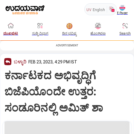
UV
English
E-Paper
ಮುಖಪುಟ
ಸುದ್ದಿ ವಿಭಾಗ
ದಿನ ಭವಿಷ್ಯ
ಹೊಂಗಿರಣ
Search
ADVERTISEMENT
ಬಳ್ಳಾರಿ
FEB 23, 2023, 4:29 PM IST
ಕರ್ನಾಟಕದ ಅಭಿವೃದ್ಧಿಗೆ
ಬಿಜೆಪಿಯೊಂದೇ ಉತ್ತರ:
ಸಂಡೂರಿನಲ್ಲಿ ಅಮಿತ್ ಶಾ