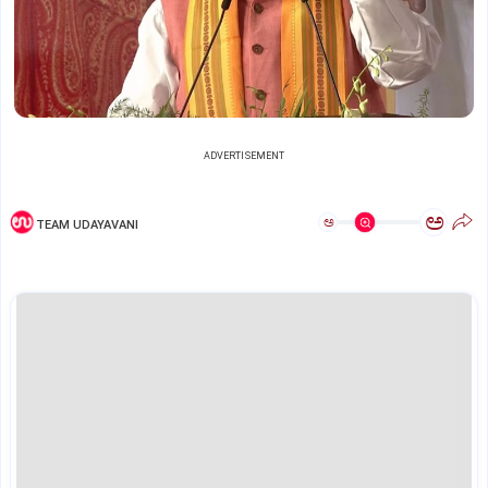
ADVERTISEMENT
ಅ
ಅ
TEAM UDAYAVANI