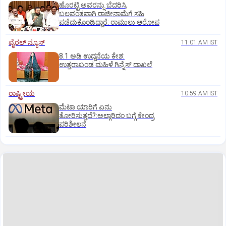
ಹೊರಟ್ಟಿ ಅವರನ್ನು ಬೆದರಿಸಿ,
ಬಲವಂತವಾಗಿ ರಾಜೀನಾಮೆಗೆ ಸಹಿ
ಪಡೆದುಕೊಂಡಿದ್ದಾರೆ: ರಾಮುಲು ಆರೋಪ
ವೈರಲ್ ನ್ಯೂಸ್
11:01 AM IST
8.1 ಅಡಿ ಉದ್ದನೆಯ ಕೇಶ:
ಉತ್ತರಾಖಂಡ ಮಹಿಳೆ ಗಿನ್ನೆಸ್‌ ದಾಖಲೆ
ರಾಷ್ಟ್ರೀಯ
10:59 AM IST
ಮೆಟಾ ಯಾರಿಗೆ ಏನು
ತೋರಿಸುತ್ತದೆ?:ಅಲ್ಗಾರಿದಂ ಬಗ್ಗೆ ಕೇಂದ್ರ
ಪರಿಶೀಲನೆ