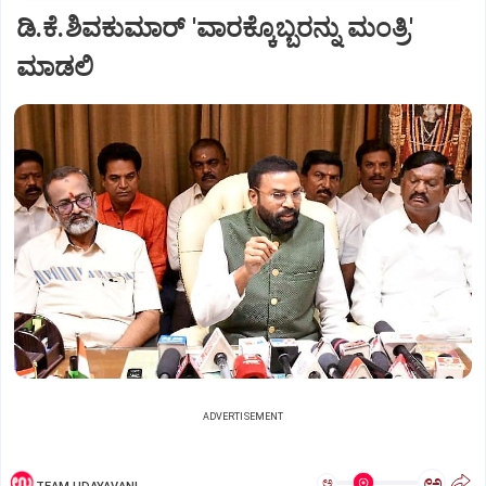
ಡಿ.ಕೆ.ಶಿವಕುಮಾರ್ 'ವಾರಕ್ಕೊಬ್ಬರನ್ನು ಮಂತ್ರಿ'
ಮಾಡಲಿ
ADVERTISEMENT
ಅ
ಅ