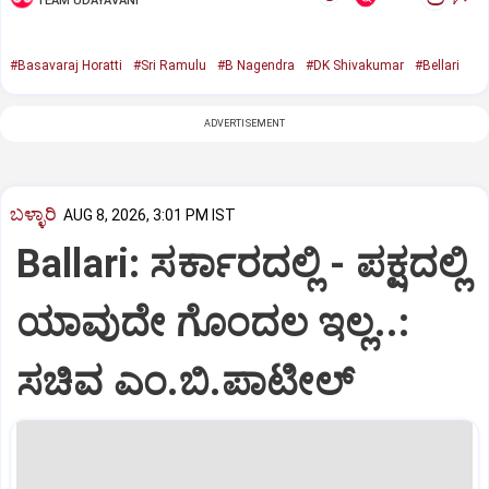
TEAM UDAYAVANI
#Basavaraj Horatti
#Sri Ramulu
#B Nagendra
#DK Shivakumar
#Bellari
ADVERTISEMENT
ಬಳ್ಳಾರಿ
AUG 8, 2026, 3:01 PM IST
Ballari: ಸರ್ಕಾರದಲ್ಲಿ - ಪಕ್ಷದಲ್ಲಿ
ಯಾವುದೇ ಗೊಂದಲ ಇಲ್ಲ..:
ಸಚಿವ ಎಂ.ಬಿ.ಪಾಟೀಲ್