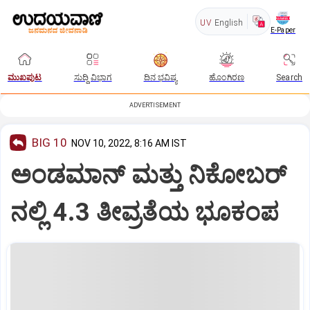
UV
English
E-Paper
ಮುಖಪುಟ
ಸುದ್ದಿ ವಿಭಾಗ
ದಿನ ಭವಿಷ್ಯ
ಹೊಂಗಿರಣ
Search
ADVERTISEMENT
BIG 10
NOV 10, 2022, 8:16 AM IST
ಅಂಡಮಾನ್ ಮತ್ತು ನಿಕೋಬರ್
ನಲ್ಲಿ 4.3 ತೀವ್ರತೆಯ ಭೂಕಂಪ