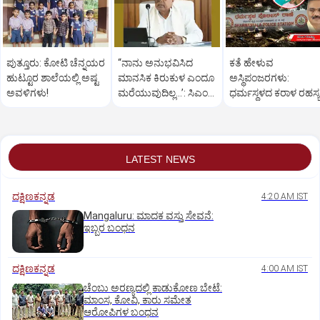
ಪುತ್ತೂರು: ಕೋಟಿ ಚೆನ್ನಯರ
“ನಾನು ಅನುಭವಿಸಿದ
ಕತೆ ಹೇಳುವ
ಹುಟ್ಟೂರ ಶಾಲೆಯಲ್ಲಿ ಅಷ್ಟ
ಮಾನಸಿಕ ಕಿರುಕುಳ ಎಂದೂ
ಅಸ್ಥಿಪಂಜರಗಳು:
ಅವಳಿಗಳು!
ಮರೆಯುವುದಿಲ್ಲ…’: ಸಿಎಂ
ಧರ್ಮಸ್ಥಳದ‌ ಕರಾಳ ರಹಸ್ಯ
ಸಿದ್ದರಾಮಯ್ಯ
ತೆರೆದಿಡಲಿದೆಯೇ ಡಿಎನ್
ಪರೀಕ್ಷೆ?
LATEST NEWS
ದಕ್ಷಿಣಕನ್ನಡ
4:20 AM IST
Mangaluru: ಮಾದಕ ವಸ್ತು ಸೇವನೆ:
ಇಬ್ಬರ ಬಂಧನ
ದಕ್ಷಿಣಕನ್ನಡ
4:00 AM IST
ಚೆಂಬು ಅರಣ್ಯದಲ್ಲಿ ಕಾಡುಕೋಣ ಬೇಟೆ:
ಮಾಂಸ, ಕೋವಿ, ಕಾರು ಸಮೇತ
ಆರೋಪಿಗಳ ಬಂಧನ