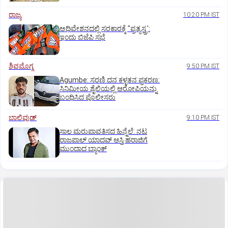
ರಾಜ್ಯ
10:20 PM IST
ಅಧಿವೇಶನದಲ್ಲಿ ಸರಕಾರಕ್ಕೆ "ಪ್ರತ್ಯಸ್ತ್ರ':
ಇಂದು ಬಿಜೆಪಿ ಸಭೆ
ಶಿವಮೊಗ್ಗ
9:50 PM IST
Agumbe: ಸರಣಿ ದನ ಕಳ್ಳತನ ಪ್ರಕರಣ:
ಸಿನಿಮೀಯ ಶೈಲಿಯಲ್ಲಿ ಆರೋಪಿಯನ್ನು
ಬಂಧಿಸಿದ ಪೊಲೀಸರು
ಬಾಲಿವುಡ್‌
9:10 PM IST
ಸಾಲ ಮರುಪಾವತಿಸದ ಹಿನ್ನೆಲೆ: ನಟ
ರಾಜಪಾಲ್ ಯಾದವ್‌ ಆಸ್ತಿ ಹರಾಜಿಗೆ
ಮುಂದಾದ ಬ್ಯಾಂಕ್