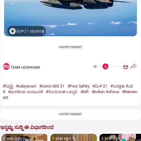
ಮಿಗ್‌ 21 ಯುಗಾಂತ್ಯ
ADVERTISEMENT
ಅ
ಅ
TEAM UDAYAVANI
#ನಿವೃತ್ತಿ
#udayavani
#Iconic MiG 21
#Poor Safety
#ಮಿಗ್‌ 21
#ಸುರಕ್ಷತಾ ಕೊರ
ತೆ
#ಭಾರತೀಯ ವಾಯುಪಡೆ
#ಸೋವಿಯತ್‌ ಒಕ್ಕೂಟ
#AIR
#Indian Airforce
#Retirem
ent
ADVERTISEMENT
ಇನ್ನಷ್ಟು ಸುದ್ದಿ ಈ ವಿಭಾಗದಿಂದ
1 year ago
1 year ago
1 year ago