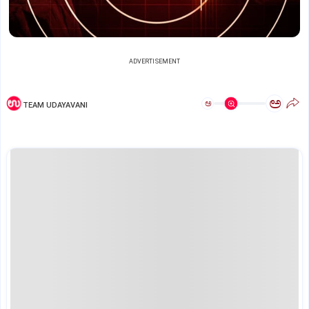
ADVERTISEMENT
ಅ
ಅ
TEAM UDAYAVANI