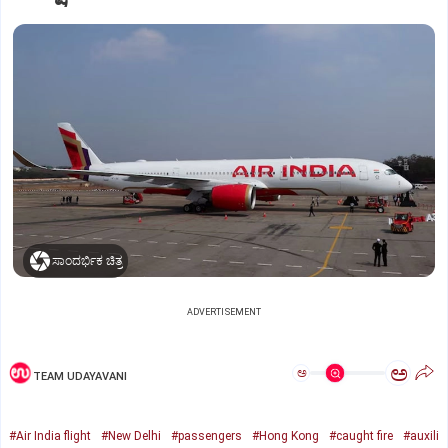
ಸಾಂದರ್ಭಿಕ ಚಿತ್ರ
ADVERTISEMENT
ಅ
ಅ
TEAM UDAYAVANI
#Air India flight
#New Delhi
#passengers
#Hong Kong
#caught fire
#auxili