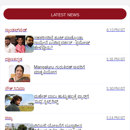
LATEST NEWS
ಸ್ಯಾಂಡಲ್‌ವುಡ್‌
6:10 PM IST
ಸಹಕರಿಸದಿದ್ರೆ ಶೂಟ್‌ ಮಾಡ್ಕೊಂಡು
ಸಾಯ್ತೇನೆ ಎಂದಿದ್ದ ದರ್ಶನ್‌ - ಪ್ರದೋಷ್‌
ಹೇಳಿದ್ದೇನು?
ದಕ್ಷಿಣಕನ್ನಡ
5:35 PM IST
Mangaluru: ಗುರುಕಿರಣ್ ಅವರಿಗೆ
ಮಾತೃ ವಿಯೋಗ
ಸೌತ್‌ ಸಿನಿಮಾ
5:30 PM IST
ಮಹೇಶ್‌ ಬಾಬು ಹುಟ್ಟುಹಬ್ಬಕ್ಕೆ ಫ್ಯಾನ್ಸ್‌ಗೆ
ʼರುದ್ರʼ ಸ್ಟಿಲ್ಸ್‌ ಗಿಫ್ಟ್
ರಾಜ್ಯ
5:24 PM IST
ಜಿಬಿಐಟಿ ಯೋಜನೆಗೆ ಭೂಸ್ವಾಧೀನ