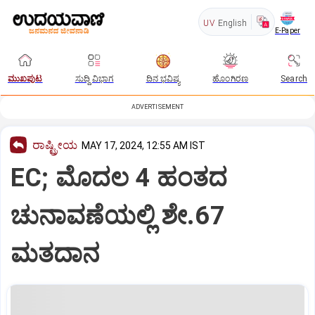
UV
English
E-Paper
ಮುಖಪುಟ
ಸುದ್ದಿ ವಿಭಾಗ
ದಿನ ಭವಿಷ್ಯ
ಹೊಂಗಿರಣ
Search
ADVERTISEMENT
ರಾಷ್ಟ್ರೀಯ
MAY 17, 2024, 12:55 AM IST
EC; ಮೊದಲ 4 ಹಂತದ
ಚುನಾವಣೆಯಲ್ಲಿ ಶೇ.67
ಮತದಾನ