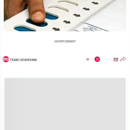
ADVERTISEMENT
ಅ
ಅ
TEAM UDAYAVANI