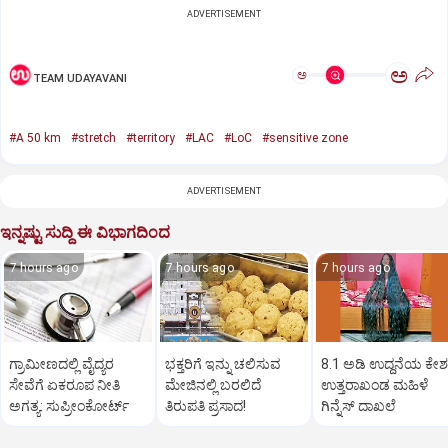
ADVERTISEMENT
ಅ
ಅ
TEAM UDAYAVANI
#A 50 km
#stretch
#territory
#LAC
#LoC
#sensitive zone
ADVERTISEMENT
ಇನ್ನಷ್ಟು ಸುದ್ದಿ ಈ ವಿಭಾಗದಿಂದ
7 hours ago
7 hours ago
7 hours ago
ಗ್ರಾಮೀಣದಲ್ಲಿ ವೈದ್ಯರ
ಭಕ್ತರಿಗೆ ಇನ್ನು ಚಲಿಸುವ
8.1 ಅಡಿ ಉದ್ದನೆಯ ಕೇಶ
ಸೇವೆಗೆ ಏಕರೂಪ ನೀತಿ
ಮೇಜಿನಲ್ಲಿ ಬರಲಿದೆ
ಉತ್ತರಾಖಂಡ ಮಹಿಳೆ
ಅಗತ್ಯ: ಸುಪ್ರೀಂಕೋರ್ಟ್‌
ತಿರುಪತಿ ಪ್ರಸಾದ!
ಗಿನ್ನೆಸ್‌ ದಾಖಲೆ