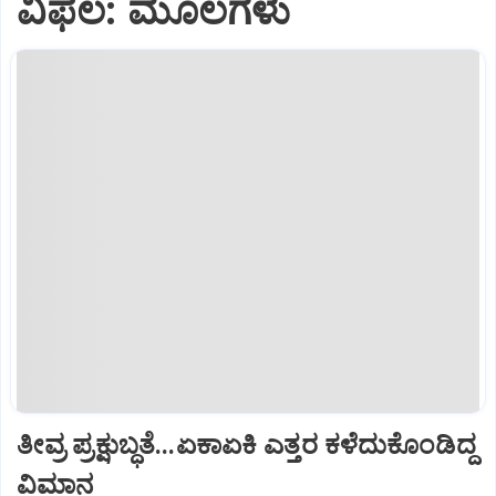
ವಿಫಲ: ಮೂಲಗಳು
ತೀವ್ರ ಪ್ರಕ್ಷುಬ್ಧತೆ...ಏಕಾಏಕಿ ಎತ್ತರ ಕಳೆದುಕೊಂಡಿದ್ದ
ವಿಮಾನ