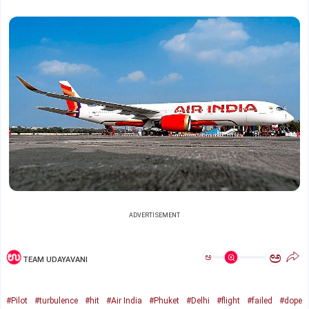
ADVERTISEMENT
ಅ
ಅ
TEAM UDAYAVANI
#Pilot
#turbulence
#hit
#Air India
#Phuket
#Delhi
#flight
#failed
#dope