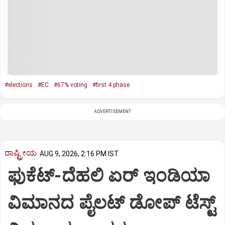
#elections
#EC
#67% voting
#first 4 phase
ADVERTISEMENT
ರಾಷ್ಟ್ರೀಯ
AUG 9, 2026, 2:16 PM IST
ಫುಕೆಟ್‌-ದೆಹಲಿ ಏರ್‌ ಇಂಡಿಯಾ
ವಿಮಾನದ ಪೈಲಟ್‌ ಡೋಪ್‌ ಟೆಸ್ಟ್‌