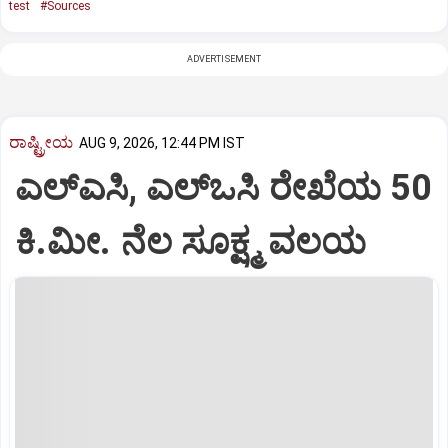
test
#Sources
ADVERTISEMENT
ರಾಷ್ಟ್ರೀಯ
AUG 9, 2026, 12:44 PM IST
ಎಲ್‌ಎಸಿ, ಎಲ್‌ಒಸಿ ರೇಖೆಯ 50
ಕಿ.ಮೀ. ನೆಲ ಸೂಕ್ಷ್ಮ ವಲಯ