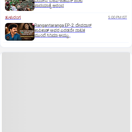
ವಿರೋಧ: ಬಿಜೆಪಿ-ಜೆಡಿಎಸ್‌ ಜಂಟಿ
ಪಾದಯಾತ್ರೆ ಆರಂಭ
ತುಳುರಂಗ
5:00 PM IST
Rangantaranga EP-2: ದೇವದಾಸ್
ಕಾಪಿಕಾಡ್‌ ಅವರ ಎರಡನೇ ನಾಟಕ
ಮುಂದೆ ಸಿನಿಮಾ ಆಯ್ತು..