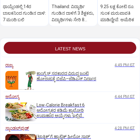
ಥಾಯ್ಲೆಂಡಲ್ಲಿ 14ರ
Thailand: ವಿದ್ಯಾರ್ಥಿ
9.25 ಲಕ್ಷ ಕೋಟಿ ರೂ.
ಬಾಲಕನಿಂದ ಗುಂಡಿನ ದಾಳಿ:
ಗುಂಡಿನ ದಾಳಿಗೆ 3 ಶಿಕ್ಷಕರು,
ಸುಂಕ ಮರುಪಾವತಿ
7 ಮಂದಿ ಬಲಿ
ವಿದ್ಯಾರ್ಥಿಗಳು ಸೇರಿ 8
ಮಾಡಿದ್ದೇವೆ: ಅಮೆರಿಕ
ಮಂದಿ ಸಾವು
LATEST NEWS
ರಾಜ್ಯ
4:49 PM IST
ಕಾಂಗ್ರೆಸ್‌ ಸರಕಾರದ ವಿರುದ್ಧ ಜಂಟಿ
ಹೋರಾಟಕ್ಕೆ ಬಿಜೆಪಿ–ಜೆಡಿಎಸ್‌ ನಿರ್ಧಾರ
ಆರೋಗ್ಯ
4:44 PM IST
Low-Calorie Breakfast:6
ಆರೋಗ್ಯಕರ ಕಡಿಮೆ ಕ್ಯಾಲೋರಿ
ಉಪಾಹಾರ ಆಯ್ಕೆಗಳು ಇಲ್ಲಿವೆ..
ಸ್ಯಾಂಡಲ್‌ವುಡ್‌
4:28 PM IST
ʼಟಾಕ್ಸಿಕ್‌ʼಗೆ ಹ್ಯಾಟ್ರಿಕ್‌ ಹೀರೋ ಸಾಥ್:‌