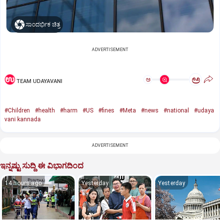
ಸಾಂದರ್ಭಿಕ ಚಿತ್ರ
ADVERTISEMENT
ಅ
ಅ
TEAM UDAYAVANI
#Children
#health
#harm
#US
#fines
#Meta
#news
#national
#udaya
vani kannada
ADVERTISEMENT
ಇನ್ನಷ್ಟು ಸುದ್ದಿ ಈ ವಿಭಾಗದಿಂದ
14 hours ago
Yesterday
Yesterday