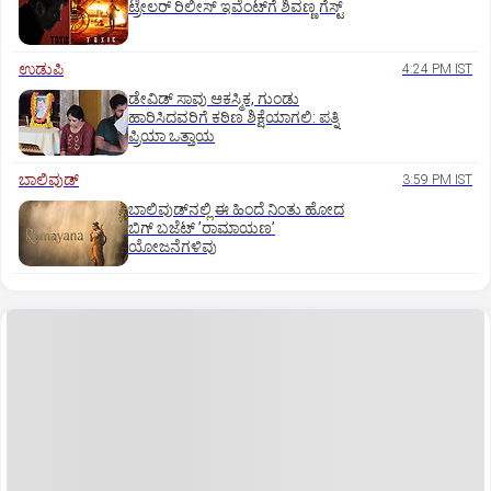
ಟ್ರೇಲರ್‌ ರಿಲೀಸ್‌ ಇವೆಂಟ್‌ಗೆ ಶಿವಣ್ಣ ಗೆಸ್ಟ್
ಉಡುಪಿ
4:24 PM IST
ಡೇವಿಡ್ ಸಾವು ಆಕಸ್ಮಿಕ, ಗುಂಡು
ಹಾರಿಸಿದವರಿಗೆ ಕಠಿಣ ಶಿಕ್ಷೆಯಾಗಲಿ: ಪತ್ನಿ
ಪ್ರಿಯಾ ಒತ್ತಾಯ
ಬಾಲಿವುಡ್‌
3:59 PM IST
ಬಾಲಿವುಡ್‌ನಲ್ಲಿ ಈ ಹಿಂದೆ ನಿಂತು ಹೋದ
ಬಿಗ್‌ ಬಜೆಟ್ ʼರಾಮಾಯಣʼ‌
ಯೋಜನೆಗಳಿವು