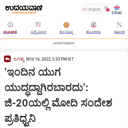
UV
English
E-Paper
ಮುಖಪುಟ
ಸುದ್ದಿ ವಿಭಾಗ
ದಿನ ಭವಿಷ್ಯ
ಹೊಂಗಿರಣ
Search
ADVERTISEMENT
ಜಗತ್ತು
NOV 16, 2022, 5:33 PM IST
‘ಇಂದಿನ ಯುಗ
ಯುದ್ಧದ್ದಾಗಿರಬಾರದು’:
ಜಿ-20ಯಲ್ಲಿ ಮೋದಿ ಸಂದೇಶ
ಪ್ರತಿಧ್ವನಿ