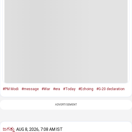
#PM Modi
#message
#War
#era
#Today
#Echoing
#G-20 declaration
ADVERTISEMENT
ಜಗತ್ತು
AUG 8, 2026, 7:08 AM IST