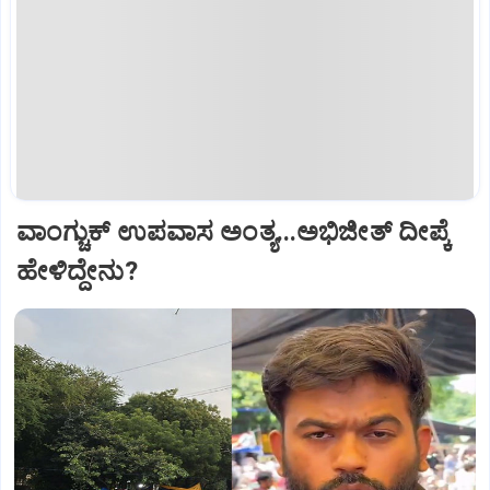
ವಾಂಗ್ಚುಕ್ ಉಪವಾಸ ಅಂತ್ಯ...ಅಭಿಜೀತ್ ದೀಪ್ಕೆ
ಹೇಳಿದ್ದೇನು?