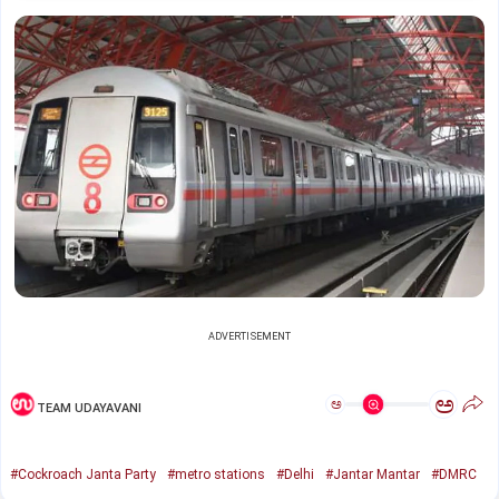
ADVERTISEMENT
ಅ
ಅ
TEAM UDAYAVANI
#Cockroach Janta Party
#metro stations
#Delhi
#Jantar Mantar
#DMRC