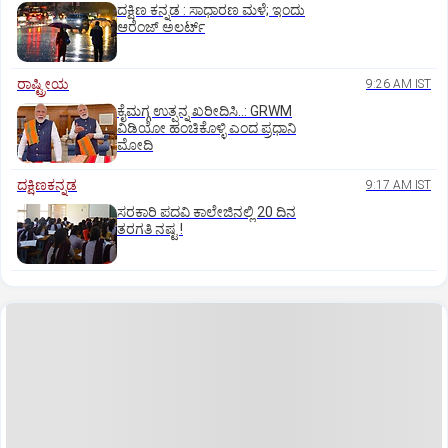
ದಕ್ಷಿಣ ಕನ್ನಡ : ಸಾಧಾರಣ ಮಳೆ; ಇಂದು
ಆರೆಂಜ್‌ ಅಲರ್ಟ್
ರಾಷ್ಟ್ರೀಯ
9:26 AM IST
ಕೈಮಗ್ಗ ಉತ್ಪನ್ನ ಖರೀದಿಸಿ..: GRWM
ವಿಡಿಯೋ ಹಂಚಿಕೊಳ್ಳಿ ಎಂದ ಪ್ರಧಾನಿ
ಮೋದಿ
ದಕ್ಷಿಣಕನ್ನಡ
9:17 AM IST
ಸರಕಾರಿ ಪದವಿ ಕಾಲೇಜಿನಲ್ಲಿ 20 ದಿನ
ತರಗತಿ ನಷ್ಟ !