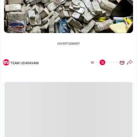
ADVERTISEMENT
ಅ
ಅ
TEAM UDAYAVANI