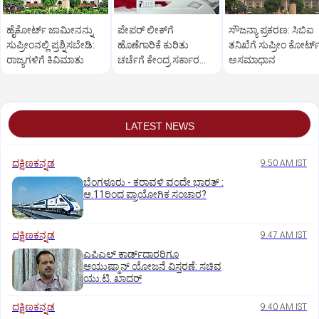
ಹೈಕೋರ್ಟ್‌ ಜಾಮೀನನ್ನು
ಪೇಪರ್‌ ಲೀಕ್‌ಗೆ
ಸೌಜನ್ಯಾ ಪ್ರಕರಣ: ಸಿಬಿಐ
ಸುಪ್ರೀಂನಲ್ಲಿ ಪ್ರಶ್ನಿಸಬೇಡಿ:
ಹೊಣೆಗಾರಿಕೆ ಕುರಿತು
ತನಿಖೆಗೆ ಸುಪ್ರೀಂ ಕೋರ್ಟ್
ರಾಜ್ಯಗಳಿಗೆ ಕಿವಿಮಾತು
ಚರ್ಚೆಗೆ ಕೇಂದ್ರ ಸರ್ಕಾರ
ಅಸಮಾಧಾನ
ಭರವಸೆ: ವಾಂಗ್ಚುಕ್
LATEST NEWS
ದಕ್ಷಿಣಕನ್ನಡ
9:50 AM IST
ಬೆಂಗಳೂರು - ಕರಾವಳಿ ವಂದೇ ಭಾರತ್‌ :
ಆ.11ರಿಂದ ಪ್ರಾಯೋಗಿಕ ಸಂಚಾರ?
ದಕ್ಷಿಣಕನ್ನಡ
9:47 AM IST
ಎಪಿಎಲ್‌ ಕಾರ್ಡ್‌ದಾರರಿಗೂ
ಆಯುಷ್ಮಾನ್‌ ಯೋಜನೆ ವಿಸ್ತರಣೆ: ಸಚಿವ
ಯು.ಟಿ. ಖಾದರ್
ದಕ್ಷಿಣಕನ್ನಡ
9:40 AM IST