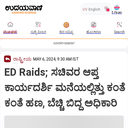
UV
English
E-Paper
ಮುಖಪುಟ
ಸುದ್ದಿ ವಿಭಾಗ
ದಿನ ಭವಿಷ್ಯ
ಹೊಂಗಿರಣ
Search
ADVERTISEMENT
ರಾಷ್ಟ್ರೀಯ
MAY 6, 2024, 9:30 AM IST
ED Raids; ಸಚಿವರ ಆಪ್ತ
ಕಾರ್ಯದರ್ಶಿ ಮನೆಯಲ್ಲಿತ್ತು ಕಂತೆ
ಕಂತೆ ಹಣ, ಬೆಚ್ಚಿ ಬಿದ್ದ ಅಧಿಕಾರಿ