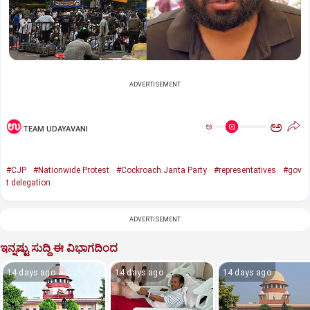
ADVERTISEMENT
ಅ
ಅ
TEAM UDAYAVANI
#CJP
#Nationwide Protest
#Cockroach Janta Party
#representatives
#gov
t delegation
ADVERTISEMENT
ಇನ್ನಷ್ಟು ಸುದ್ದಿ ಈ ವಿಭಾಗದಿಂದ
14 days ago
14 days ago
14 days ago