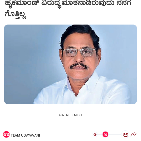
ಹೈಕಮಾಂಡ್ ವಿರುದ್ಧ ಮಾತನಾಡಿರುವುದು ನನಗೆ
ಗೊತ್ತಿಲ್ಲ
ADVERTISEMENT
ಅ
ಅ
TEAM UDAYAVANI