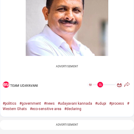
ADVERTISEMENT
ಅ
ಅ
TEAM UDAYAVANI
#politics
#government
#news
#udayavani kannada
#udupi
#process
#
Western Ghats
#eco-sensitive area
#declaring
ADVERTISEMENT