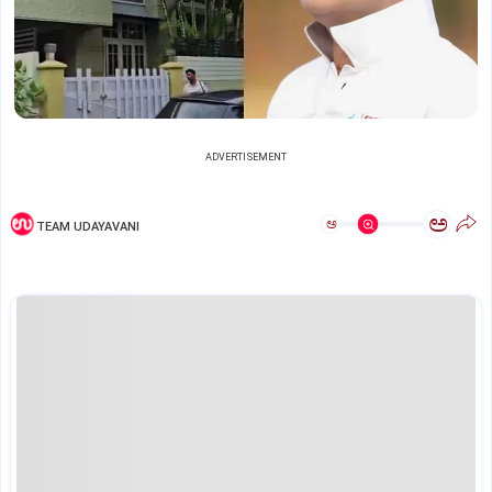
ADVERTISEMENT
ಅ
ಅ
TEAM UDAYAVANI