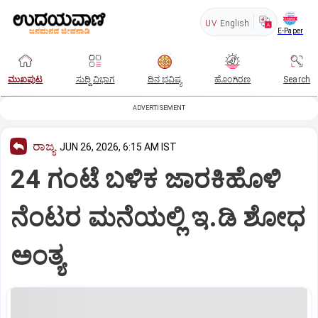
UV
English
E-Paper
ಮುಖಪುಟ
ಸುದ್ದಿ ವಿಭಾಗ
ದಿನ ಭವಿಷ್ಯ
ಹೊಂಗಿರಣ
Search
ADVERTISEMENT
ರಾಜ್ಯ
JUN 26, 2026, 6:15 AM IST
24 ಗಂಟೆ ಬಳಿಕ ಜಾರಕಿಹೊಳಿ
ನೆಂಟರ ಮನೆಯಲ್ಲಿ ಇ.ಡಿ ಶೋಧ
ಅಂತ್ಯ