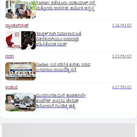
Yadgiri: ಕಡೆಚೂರು-ಬಾಡಿಯಾಳ್ ನಲ್ಲಿ
ಮತ್ತೊಂದು ಅವಘಡ: ಕಾರ್ಮಿಕ ಅಸ್ವಸ್ಥ
ಸ್ಯಾಂಡಲ್‌ವುಡ್‌
5:34 PM IST
ʼಟಾಕ್ಸಿಕ್‌ʼಗಾಗಿ ನಿರ್ಮಾಣದ ಜತೆ
ವಿತರಕನಾಗಿಯೂ ಜವಾಬ್ದಾರಿ
ವಹಿಸಿಕೊಂಡ ಯಶ್
ಗದಗ
5:25 PM IST
Gadag: ಬರ ಪರಿಸ್ಥಿತಿ ಕುರಿತು ಸಚಿವ
ಬಸವರಾಜ ರಾಯರಡ್ಡಿ ಸಭೆ
ಉಡುಪಿ
4:57 PM IST
ಮುದರಂಗಡಿಯಲ್ಲಿ ಹಾಡಹಗಲೇ
ಶೂಟೌಟ್:‌ ಉದ್ಯಮಿ ಡೇವಿಡ್‌
ಡಿಸೋಜಾಗೆ ಗುಂಡಿಕ್ಕಿ ಹತ್ಯೆ