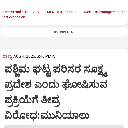
#Ministerial berth
#Honnali MLA
#DG Shantana Gowda
#Davanagere
#Cab
inet expansion
ADVERTISEMENT
ರಾಜ್ಯ
AUG 4, 2026, 3:46 PM IST
ಪಶ್ಚಿಮ ಘಟ್ಟ ಪರಿಸರ ಸೂಕ್ಷ್ಮ
ಪ್ರದೇಶ ಎಂದು ಘೋಷಿಸುವ
ಪ್ರಕ್ರಿಯೆಗೆ ತೀವ್ರ
ವಿರೋಧ:ಮುನಿಯಾಲು