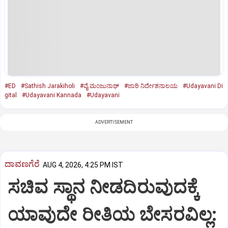
#ED
#Sathish Jarakiholi
#ವೈ.ಮಂಜುನಾಥ್‌
#ಜಾರಿ ನಿರ್ದೇಶನಾಲಯ
#Udayavani Di
gital
#Udayavani Kannada
#Udayavani
ADVERTISEMENT
ದಾವಣಗೆರೆ
AUG 4, 2026, 4:25 PM IST
ಸಚಿವ ಸ್ಥಾನ ನೀಡದಿರುವುದಕ್ಕೆ
ಯಾವುದೇ ರೀತಿಯ ಬೇಸರವಿಲ್ಲ: