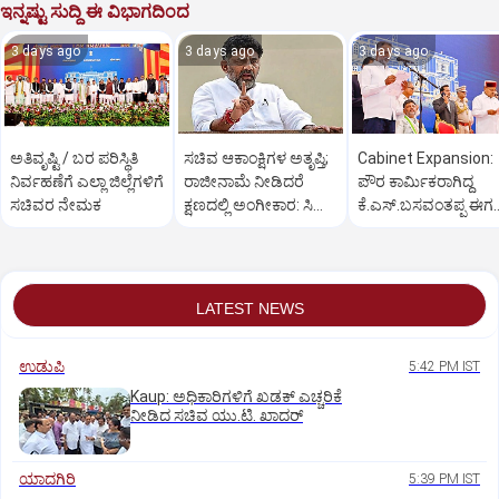
ಇನ್ನಷ್ಟು ಸುದ್ದಿ ಈ ವಿಭಾಗದಿಂದ
3 days ago
3 days ago
3 days ago
ಅತಿವೃಷ್ಟಿ / ಬರ ಪರಿಸ್ಥಿತಿ
ಸಚಿವ ಆಕಾಂಕ್ಷಿಗಳ ಅತೃಪ್ತಿ;
Cabinet Expansion:
ನಿರ್ವಹಣೆಗೆ ಎಲ್ಲಾ ಜಿಲ್ಲೆಗಳಿಗೆ
ರಾಜೀನಾಮೆ ನೀಡಿದರೆ
ಪೌರ ಕಾರ್ಮಿಕ­ರಾಗಿದ್ದ
ಸಚಿವರ ನೇಮಕ
ಕ್ಷಣದಲ್ಲಿ ಅಂಗೀಕಾರ: ಸಿಎಂ
ಕೆ.ಎಸ್‌.ಬಸವಂತಪ್ಪ ಈಗ
ಡಿಕೆಶಿ
ಸಚಿವ
LATEST NEWS
ಉಡುಪಿ
5:42 PM IST
Kaup: ಅಧಿಕಾರಿಗಳಿಗೆ ಖಡಕ್ ಎಚ್ಚರಿಕೆ
ನೀಡಿದ ಸಚಿವ ಯು.ಟಿ. ಖಾದರ್
ಯಾದಗಿರಿ
5:39 PM IST