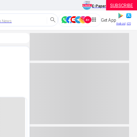
SUBSCRIBE
E-Paper
Get App
h News
Android
iOS