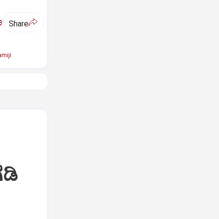
ಅ
Share
miji
ಡಿ