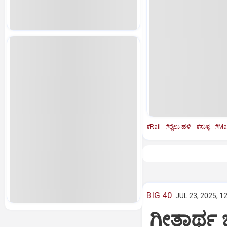
#Rail
#ರೈಲು ಹಳಿ
#ಸುಳ್ಯ
#Ma
BIG 40
JUL 23, 2025, 1
ಗೀತಾರ್ಥ