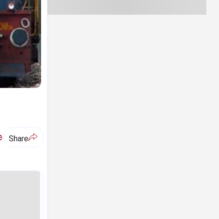
ಅ
Share