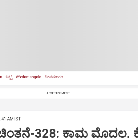
n
#ವ್ಯಕ್ತಿ
#Yedamangala
#ಎಡಮಂಗಲ
ADVERTISEMENT
2:41 AM IST
 ಚಿಂತನೆ-328: ಕಾಮ ಮೊದಲ, 