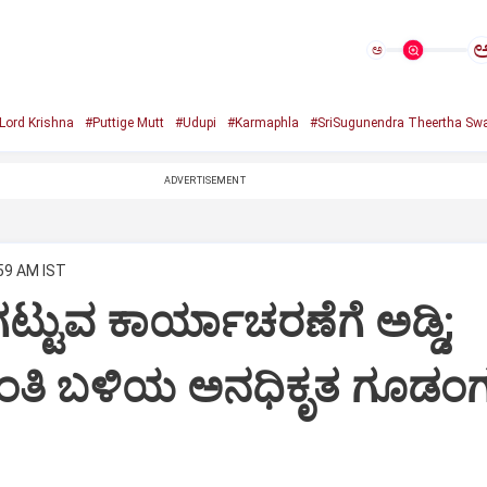
ಅ
Lord Krishna
#Puttige Mutt
#Udupi
#Karmaphla
#SriSugunendra Theertha Swa
ADVERTISEMENT
:59 AM IST
ಟ್ಟುವ ಕಾರ್ಯಾಚರಣೆಗೆ ಅಡ್ಡಿ;
ಂತಿ ಬಳಿಯ ಅನಧಿಕೃತ ಗೂಡಂಗ