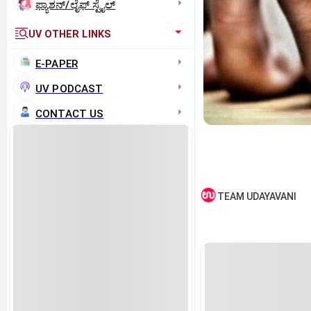
ಫ್ಯಾಶನ್/ಲೈಫ್‌ ಸ್ಟೈಲ್
UV OTHER LINKS
E-PAPER
UV PODCAST
CONTACT US
TEAM UDAYAVANI