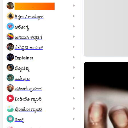
ಇಸ್ರೇಲ್- ಇರಾನ್‌ ಯುದ್ಧ
ಶಿಕ್ಷಣ / ಉದ್ಯೋಗ
ಆರೋಗ್ಯ
ಅನಿವಾಸಿ ಕನ್ನಡಿಗ
ಸೆಲೆಬ್ರಿಟಿ ಕಾರ್ನರ್‌
Explainer
ಜ್ಯೋತಿಷ್ಯ
ರಾಶಿ ಫಲ
ಪುಟಾಣಿ ಪ್ರಪಂಚ
ವೀಡಿಯೊ ಗ್ಯಾಲರಿ
ಫೋಟೋ ಗ್ಯಾಲರಿ
ರೀಲ್ಸ್