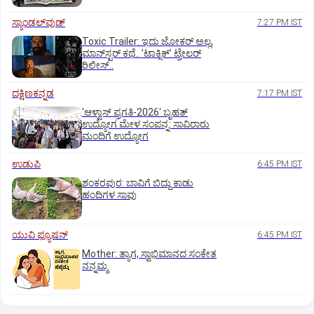
ಸ್ಯಾಂಡಲ್‌ವುಡ್‌
7:27 PM IST
Toxic Trailer: ಇದು ಜೋಕರ್‌ ಅಲ್ಲ,
ಮಾನ್‌ಸ್ಟರ್‌ ಕಥೆ.. ʼಟಾಕ್ಸಿಕ್‌ʼ ಟ್ರೇಲರ್‌
ರಿಲೀಸ್..
ದಕ್ಷಿಣಕನ್ನಡ
7:17 PM IST
'ಆಳ್ವಾಸ್‌ ಪ್ರಗತಿ-2026' ಬೃಹತ್
ಉದ್ಯೋಗ ಮೇಳ ಸಂಪನ್ನ: ಸಾವಿರಾರು
ಮಂದಿಗೆ ಉದ್ಯೋಗ
ಉಡುಪಿ
6:45 PM IST
ಶಂಕರಪುರ: ಬಾವಿಗೆ ಬಿದ್ದು ಕಾಡು
ಹಂದಿಗಳ ಸಾವು
ಯುವಿ ಫ್ಯೂಷನ್
6:45 PM IST
Mother: ತ್ಯಾಗ, ಸ್ವಾಭಿಮಾನದ ಸಂಕೇತ
ನನ್ನಮ್ಮ