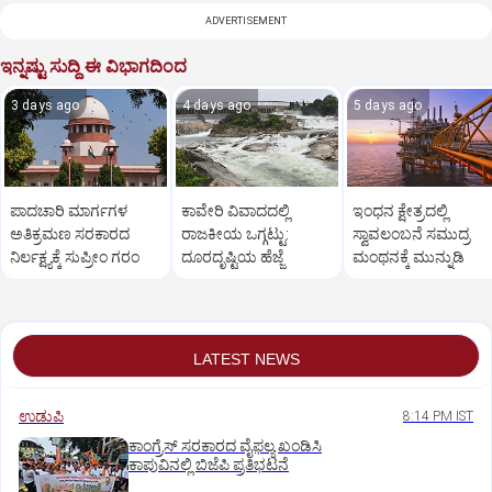
ADVERTISEMENT
ಇನ್ನಷ್ಟು ಸುದ್ದಿ ಈ ವಿಭಾಗದಿಂದ
3 days ago
4 days ago
5 days ago
ಪಾದಚಾರಿ ಮಾರ್ಗಗಳ
ಕಾವೇರಿ ವಿವಾದದಲ್ಲಿ
ಇಂಧನ ಕ್ಷೇತ್ರದಲ್ಲಿ
ಅತಿಕ್ರಮಣ ಸರಕಾರದ
ರಾಜಕೀಯ ಒಗ್ಗಟ್ಟು:
ಸ್ವಾವಲಂಬನೆ ಸಮುದ್ರ
ನಿರ್ಲಕ್ಷ್ಯಕ್ಕೆ ಸುಪ್ರೀಂ ಗರಂ
ದೂರದೃಷ್ಟಿಯ ಹೆಜ್ಜೆ
ಮಂಥನಕ್ಕೆ ಮುನ್ನುಡಿ
LATEST NEWS
ಉಡುಪಿ
8:14 PM IST
ಕಾಂಗ್ರೆಸ್ ಸರಕಾರದ ವೈಫಲ್ಯ ಖಂಡಿಸಿ
ಕಾಪುವಿನಲ್ಲಿ ಬಿಜೆಪಿ ಪ್ರತಿಭಟನೆ