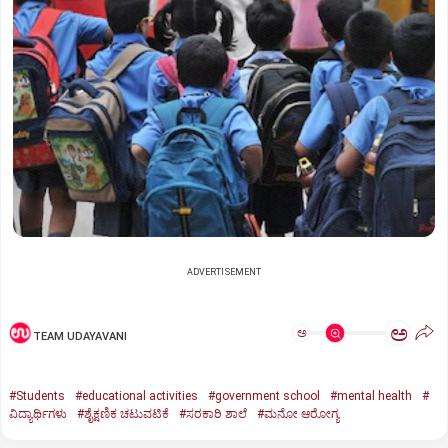
ADVERTISEMENT
ಅ
ಅ
TEAM UDAYAVANI
#Students
#educational activities
#government school
#mental health
#
ವಿದ್ಯಾರ್ಥಿಗಳು
#ಶೈಕ್ಷಣಿಕ ಚಟುವಟಿಕೆ
#ಸರಕಾರಿ ಶಾಲೆ
#ಮನೋ ಆರೋಗ್ಯ