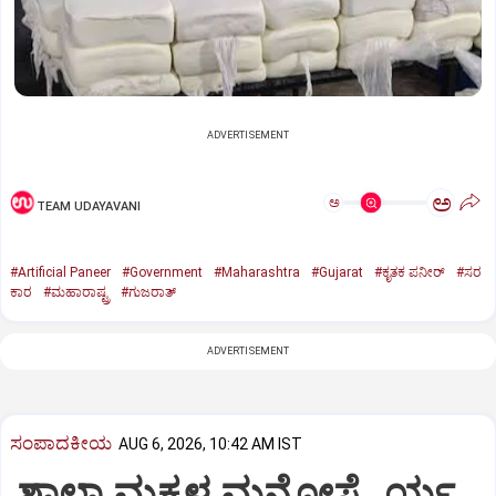
ADVERTISEMENT
ಅ
ಅ
TEAM UDAYAVANI
#Artificial Paneer
#Government
#Maharashtra
#Gujarat
#ಕೃತಕ ಪನೀರ್‌
#ಸರ
ಕಾರ
#ಮಹಾರಾಷ್ಟ್ರ
#ಗುಜರಾತ್‌
ADVERTISEMENT
ಸಂಪಾದಕೀಯ
AUG 6, 2026, 10:42 AM IST
ಶಾಲಾ ಮಕ್ಕಳ ಮನೋಸ್ಥೈರ್ಯ