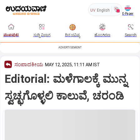
UV
English
E-Paper
ಮುಖಪುಟ
ಸುದ್ದಿ ವಿಭಾಗ
ದಿನ ಭವಿಷ್ಯ
ಹೊಂಗಿರಣ
Search
ADVERTISEMENT
ಸಂಪಾದಕೀಯ
MAY 12, 2025, 11:11 AM IST
Editorial: ಮಳೆಗಾಲಕ್ಕೆ ಮುನ್ನ
ಸ್ವಚ್ಛಗೊಳ್ಳಲಿ ಕಾಲುವೆ, ಚರಂಡಿ