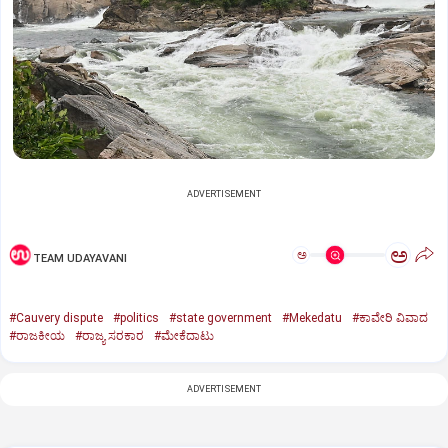
ADVERTISEMENT
ಅ
ಅ
TEAM UDAYAVANI
#Cauvery dispute
#politics
#state government
#Mekedatu
#ಕಾವೇರಿ ವಿವಾದ
#ರಾಜಕೀಯ
#ರಾಜ್ಯ ಸರಕಾರ
#ಮೇಕೆದಾಟು
ADVERTISEMENT