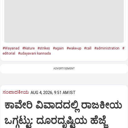
#Wayanad
#Nature
#strikes
#again
#wake-up
#call
#administration
#
editorial
#udayavani kannada
ADVERTISEMENT
ಸಂಪಾದಕೀಯ
AUG 4, 2026, 9:51 AM IST
ಕಾವೇರಿ ವಿವಾದದಲ್ಲಿ ರಾಜಕೀಯ
ಒಗ್ಗಟ್ಟು: ದೂರದೃಷ್ಟಿಯ ಹೆಜ್ಜೆ