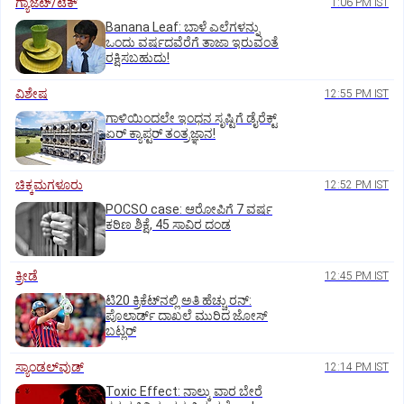
ಗ್ಯಾಜೆಟ್/ಟೆಕ್
1:06 PM IST
Banana Leaf: ಬಾಳೆ ಎಲೆಗಳನ್ನು
ಒಂದು ವರ್ಷದವೆರೆಗೆ ತಾಜಾ ಇರುವಂತೆ
ರಕ್ಷಿಸಬಹುದು!
ವಿಶೇಷ
12:55 PM IST
ಗಾಳಿಯಿಂದಲೇ ಇಂಧನ ಸೃಷ್ಟಿಗೆ ಡೈರೆಕ್ಟ್
ಏರ್‌ ಕ್ಯಾಪ್ಟರ್ ತಂತ್ರಜ್ಞಾನ!
ಚಿಕ್ಕಮಗಳೂರು
12:52 PM IST
POCSO case: ಆರೋಪಿಗೆ 7 ವರ್ಷ
ಕಠಿಣ ಶಿಕ್ಷೆ, 45 ಸಾವಿರ ದಂಡ
ಕ್ರೀಡೆ
12:45 PM IST
ಟಿ20 ಕ್ರಿಕೆಟ್‌ನಲ್ಲಿ ಅತಿ ಹೆಚ್ಚು ರನ್:
ಪೊಲಾರ್ಡ್ ದಾಖಲೆ ಮುರಿದ ಜೋಸ್
ಬಟ್ಲರ್
ಸ್ಯಾಂಡಲ್‌ವುಡ್‌
12:14 PM IST
Toxic Effect: ನಾಲ್ಕು ವಾರ ಬೇರೆ