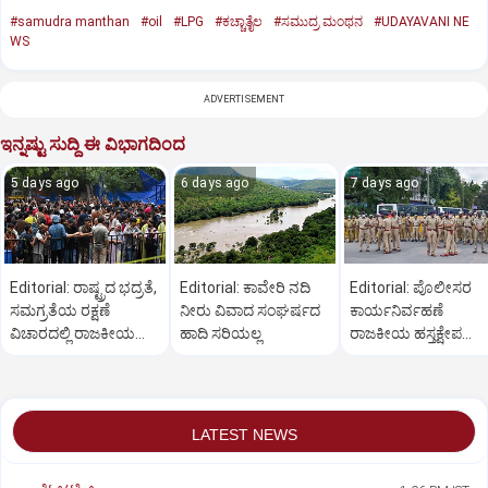
#samudra manthan
#oil
#LPG
#ಕಚ್ಚಾತೈಲ
#ಸಮುದ್ರ ಮಂಥನ
#UDAYAVANI NE
WS
ADVERTISEMENT
ಇನ್ನಷ್ಟು ಸುದ್ದಿ ಈ ವಿಭಾಗದಿಂದ
5 days ago
6 days ago
7 days ago
Editorial: ರಾಷ್ಟ್ರದ ಭದ್ರತೆ,
Editorial: ಕಾವೇರಿ ನದಿ
Editorial: ಪೊಲೀಸರ
ಸಮಗ್ರತೆಯ ರಕ್ಷಣೆ
ನೀರು ವಿವಾದ ಸಂಘರ್ಷದ
ಕಾರ್ಯನಿರ್ವಹಣೆ
ವಿಚಾರದಲ್ಲಿ ರಾಜಕೀಯ
ಹಾದಿ ಸರಿಯಲ್ಲ
ರಾಜಕೀಯ ಹಸ್ತಕ್ಷೇಪ
ಸಲ್ಲದು
ಸಲ್ಲದು
LATEST NEWS