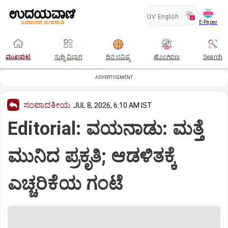
UV
English
E-Paper
ಮುಖಪುಟ
ಸುದ್ದಿ ವಿಭಾಗ
ದಿನ ಭವಿಷ್ಯ
ಹೊಂಗಿರಣ
Search
ADVERTISEMENT
ಸಂಪಾದಕೀಯ
JUL 8, 2026, 6:10 AM IST
Editorial: ವಯನಾಡು: ಮತ್ತೆ
ಮುನಿದ ಪ್ರಕೃತಿ; ಆಡಳಿತಕ್ಕೆ
ಎಚ್ಚರಿಕೆಯ ಗಂಟೆ