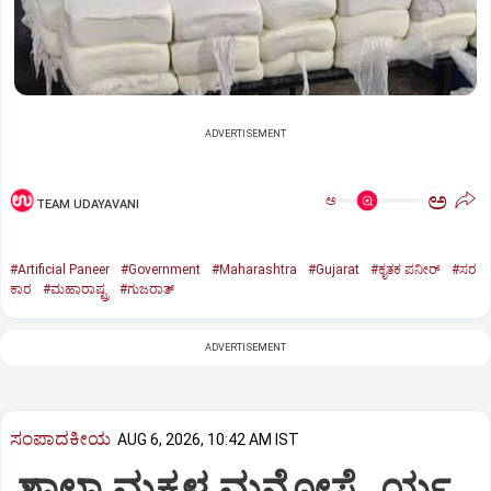
ADVERTISEMENT
ಅ
ಅ
TEAM UDAYAVANI
#Artificial Paneer
#Government
#Maharashtra
#Gujarat
#ಕೃತಕ ಪನೀರ್‌
#ಸರ
ಕಾರ
#ಮಹಾರಾಷ್ಟ್ರ
#ಗುಜರಾತ್‌
ADVERTISEMENT
ಸಂಪಾದಕೀಯ
AUG 6, 2026, 10:42 AM IST
ಶಾಲಾ ಮಕ್ಕಳ ಮನೋಸ್ಥೈರ್ಯ