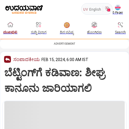
UV
English
E-Paper
ಮುಖಪುಟ
ಸುದ್ದಿ ವಿಭಾಗ
ದಿನ ಭವಿಷ್ಯ
ಹೊಂಗಿರಣ
Search
ADVERTISEMENT
ಸಂಪಾದಕೀಯ
FEB 15, 2024, 6:00 AM IST
ಬೆಟ್ಟಿಂಗ್‌ಗೆ ಕಡಿವಾಣ: ಶೀಘ್ರ
ಕಾನೂನು ಜಾರಿಯಾಗಲಿ