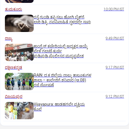
ತುಮಕೂರು
10:00 PM IST
ರಸ್ತೆ ಗುಂಡಿ ತಪ್ಪಿಸಲು ಹೋಗಿ ಬೈಕ್‌ಗೆ
ಲಾರಿ ಡಿಕ್ಕಿ, ನವವಿವಾಹಿತೆ ಸ್ಥಳದಲ್ಲೇ ಸಾವು
ರಾಜ್ಯ
9:49 PM IST
ಕಾಂಗ್ರೆಸ್ ಕಚೇರಿಯಲ್ಲಿ ಅಧ್ಯಕ್ಷರ ಆಯ್ಕೆ
ವೇಳೆ ಗಲಾಟೆ,ಕುರ್ಚಿ
ಪುಡಿಪುಡಿ,ಪೊಲೀಸರ ಮಧ್ಯಪ್ರವೇಶ
ದಕ್ಷಿಣಕನ್ನಡ
9:17 PM IST
RAIN: ದ.ಕ ಜಿಲ್ಲೆಯ ನಾಲ್ಕು ತಾಲೂಕುಗಳ
ಶಾಲಾ – ಕಾಲೇಜಿಗೆ ಶನಿವಾರ (ಆ.08)
ರಜೆ ಘೋಷಣೆ
ವಿಜಯಪುರ
9:12 PM IST
Vijayapura: ಹಾಡಹಗಲೇ ವ್ಯಕ್ತಿಯ
ಕೊಲೆ