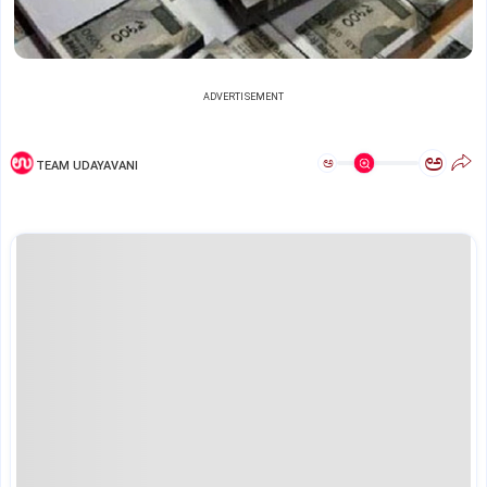
ADVERTISEMENT
ಅ
ಅ
TEAM UDAYAVANI