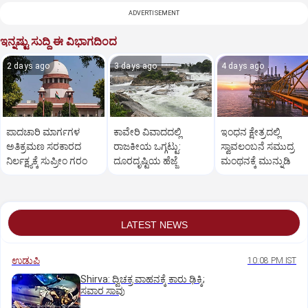
ADVERTISEMENT
ಇನ್ನಷ್ಟು ಸುದ್ದಿ ಈ ವಿಭಾಗದಿಂದ
2 days ago
3 days ago
4 days ago
ಪಾದಚಾರಿ ಮಾರ್ಗಗಳ
ಕಾವೇರಿ ವಿವಾದದಲ್ಲಿ
ಇಂಧನ ಕ್ಷೇತ್ರದಲ್ಲಿ
ಅತಿಕ್ರಮಣ ಸರಕಾರದ
ರಾಜಕೀಯ ಒಗ್ಗಟ್ಟು:
ಸ್ವಾವಲಂಬನೆ ಸಮುದ್ರ
ನಿರ್ಲಕ್ಷ್ಯಕ್ಕೆ ಸುಪ್ರೀಂ ಗರಂ
ದೂರದೃಷ್ಟಿಯ ಹೆಜ್ಜೆ
ಮಂಥನಕ್ಕೆ ಮುನ್ನುಡಿ
LATEST NEWS
ಉಡುಪಿ
10:08 PM IST
Shirva: ದ್ವಿಚಕ್ರ ವಾಹನಕ್ಕೆ ಕಾರು ಢಿಕ್ಕಿ;
ಸವಾರ ಸಾವು