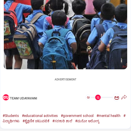
ADVERTISEMENT
ಅ
ಅ
TEAM UDAYAVANI
#Students
#educational activities
#government school
#mental health
#
ವಿದ್ಯಾರ್ಥಿಗಳು
#ಶೈಕ್ಷಣಿಕ ಚಟುವಟಿಕೆ
#ಸರಕಾರಿ ಶಾಲೆ
#ಮನೋ ಆರೋಗ್ಯ