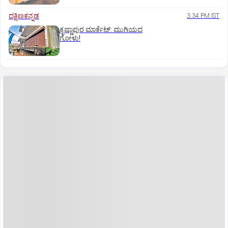
ದಕ್ಷಿಣಕನ್ನಡ
3:34 PM IST
ಕೃಷ್ಣಾಪುರ ಮಾರ್ಕೆಟ್‌: ಮುಗಿಯದ
ಗೋಳು!