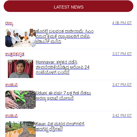
LATEST NEWS
ರಾಜ್ಯ
4:08 PM IST
ಹೊರಟ್ಟಿ ಬಲವಂತ ರಾಜೀನಾಮೆ: ಸಿಎಂ
ವಿರುದ್ಧ ಕ್ರಮಕ್ಕೆ ರಾಜ್ಯಪಾಲರಿಗೆ ಬಿಜೆಪಿ,
ಜೆಡಿಎಸ್ ಮನವಿ
ಉತ್ತರಕನ್ನಡ
3:57 PM IST
Honnavar: ಕಳ್ಳತನ ನಡೆಸಿ
ಜೀವಬೆದರಿಕೆಯೊಡ್ಡಿದ್ದ ಆರೋಪಿ 24
ಗಂಟೆಯೊಳಗೆ ಬಂಧನ
ಉಡುಪಿ
3:47 PM IST
Udupi: ಈ ವರ್ಷ 7 ಲಕ್ಷ ಗಿಡ ನೆಡಲು
ಅರಣ್ಯ ಇಲಾಖೆ ಯೋಜನೆ
ಉಡುಪಿ
3:42 PM IST
Kaup: ವಿಶ್ವ ಮಟ್ಟದ ಬೀಚ್‌ಗಳಿಗೆ
ಹದಗೆಟ್ಟ ರಸ್ತೆಗಳು!