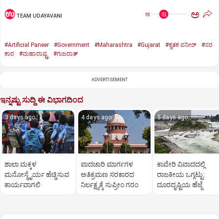
ಅ
ಅ
TEAM UDAYAVANI
#Artificial Paneer
#Government
#Maharashtra
#Gujarat
#ಕೃತಕ ಪನೀರ್‌
#ಸರ
ಕಾರ
#ಮಹಾರಾಷ್ಟ್ರ
#ಗುಜರಾತ್‌
ADVERTISEMENT
ಇನ್ನಷ್ಟು ಸುದ್ದಿ ಈ ವಿಭಾಗದಿಂದ
3 days ago
4 days ago
5 days ago
ಶಾಲಾ ಮಕ್ಕಳ
ಪಾದಚಾರಿ ಮಾರ್ಗಗಳ
ಕಾವೇರಿ ವಿವಾದದಲ್ಲಿ
ಮನೋಸ್ಥೈರ್ಯ ಹೆಚ್ಚಿಸುವ
ಅತಿಕ್ರಮಣ ಸರಕಾರದ
ರಾಜಕೀಯ ಒಗ್ಗಟ್ಟು:
ಕಾರ್ಯವಾಗಲಿ
ನಿರ್ಲಕ್ಷ್ಯಕ್ಕೆ ಸುಪ್ರೀಂ ಗರಂ
ದೂರದೃಷ್ಟಿಯ ಹೆಜ್ಜೆ