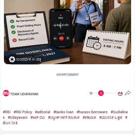
ಸಾಂದರ್ಭಿಕ AI ಚಿತ್ರ
ADVERTISEMENT
ಅ
ಅ
TEAM UDAYAVANI
#RBI
#RBI Policy
#editorial
#banks loan
#harass borrowers
#Gudieline
s
#Udayavani
#ಆರ್‌ ಬಿಐ
#ಬ್ಯಾಂಕ್‌ ಗಳಿಗೆ ಕಿರುಕುಳ
#ಕಡಿವಾಳ
#ಮಾನಸಿಕ ಒತ್ತಡ
#
ಹೊಸ ನೀತಿ